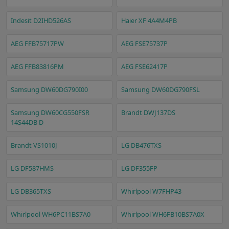
Indesit D2IHD526AS
Haier XF 4A4M4PB
AEG FFB75717PW
AEG FSE75737P
AEG FFB83816PM
AEG FSE62417P
Samsung DW60DG790I00
Samsung DW60DG790FSL
Samsung DW60CG550FSR
Brandt DWJ137DS
14S44DB D
Brandt VS1010J
LG DB476TXS
LG DF587HMS
LG DF355FP
LG DB365TXS
Whirlpool W7FHP43
Whirlpool WH6PC11BS7A0
Whirlpool WH6FB10BS7A0X