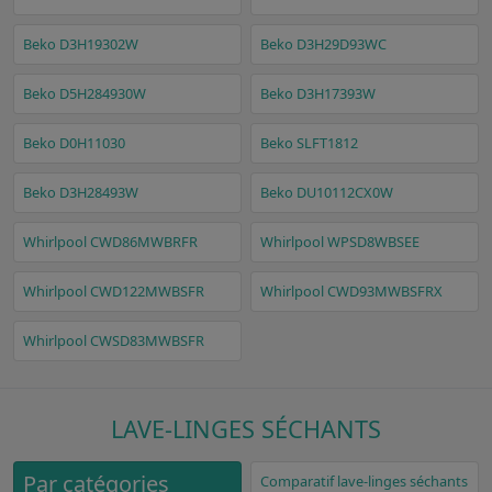
Beko D3H19302W
Beko D3H29D93WC
Beko D5H284930W
Beko D3H17393W
Beko D0H11030
Beko SLFT1812
Beko D3H28493W
Beko DU10112CX0W
Whirlpool CWD86MWBRFR
Whirlpool WPSD8WBSEE
Whirlpool CWD122MWBSFR
Whirlpool CWD93MWBSFRX
Whirlpool CWSD83MWBSFR
LAVE-LINGES SÉCHANTS
Par catégories
Comparatif lave-linges séchants