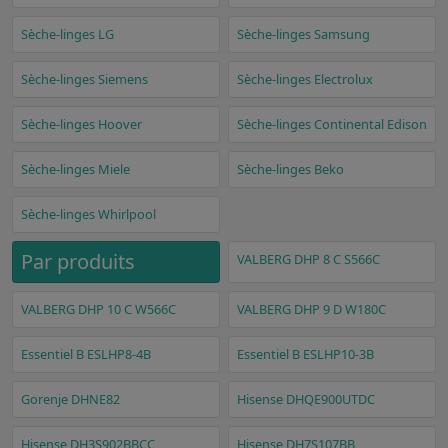
Sèche-linges LG
Sèche-linges Samsung
Sèche-linges Siemens
Sèche-linges Electrolux
Sèche-linges Hoover
Sèche-linges Continental Edison
Sèche-linges Miele
Sèche-linges Beko
Sèche-linges Whirlpool
Par produits
VALBERG DHP 8 C S566C
VALBERG DHP 10 C W566C
VALBERG DHP 9 D W180C
Essentiel B ESLHP8-4B
Essentiel B ESLHP10-3B
Gorenje DHNE82
Hisense DHQE900UTDC
Hisense DH3S902BBCC
Hisense DH7S107BB