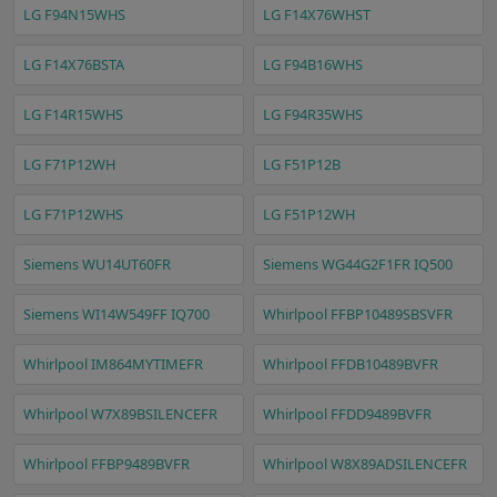
LG F94N15WHS
LG F14X76WHST
LG F14X76BSTA
LG F94B16WHS
LG F14R15WHS
LG F94R35WHS
LG F71P12WH
LG F51P12B
LG F71P12WHS
LG F51P12WH
Siemens WU14UT60FR
Siemens WG44G2F1FR IQ500
Siemens WI14W549FF IQ700
Whirlpool FFBP10489SBSVFR
Whirlpool IM864MYTIMEFR
Whirlpool FFDB10489BVFR
Whirlpool W7X89BSILENCEFR
Whirlpool FFDD9489BVFR
Whirlpool FFBP9489BVFR
Whirlpool W8X89ADSILENCEFR