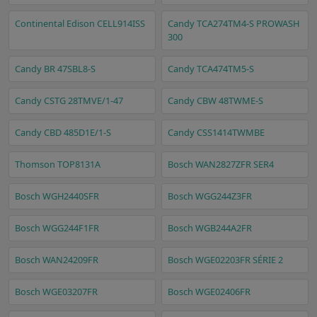
Continental Edison CELL914ISS
Candy TCA274TM4-S PROWASH
300
Candy BR 47SBL8-S
Candy TCA474TM5-S
Candy CSTG 28TMVE/1-47
Candy CBW 48TWME-S
Candy CBD 485D1E/1-S
Candy CSS1414TWMBE
Thomson TOP8131A
Bosch WAN2827ZFR SER4
Bosch WGH2440SFR
Bosch WGG244Z3FR
Bosch WGG244F1FR
Bosch WGB244A2FR
Bosch WAN24209FR
Bosch WGE02203FR SÉRIE 2
Bosch WGE03207FR
Bosch WGE02406FR