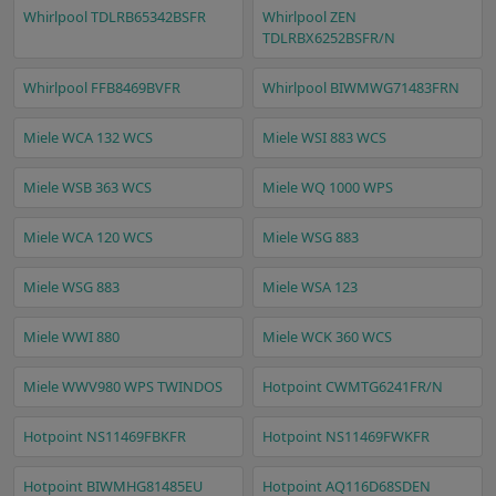
Whirlpool TDLRB65342BSFR
Whirlpool ZEN
TDLRBX6252BSFR/N
Whirlpool FFB8469BVFR
Whirlpool BIWMWG71483FRN
Miele WCA 132 WCS
Miele WSI 883 WCS
Miele WSB 363 WCS
Miele WQ 1000 WPS
Miele WCA 120 WCS
Miele WSG 883
Miele WSG 883
Miele WSA 123
Miele WWI 880
Miele WCK 360 WCS
Miele WWV980 WPS TWINDOS
Hotpoint CWMTG6241FR/N
Hotpoint NS11469FBKFR
Hotpoint NS11469FWKFR
Hotpoint BIWMHG81485EU
Hotpoint AQ116D68SDEN