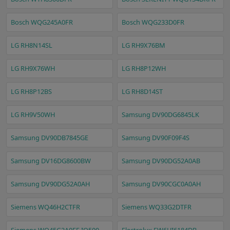
Bosch WQG245A0FR
Bosch WQG233D0FR
LG RH8N14SL
LG RH9X76BM
LG RH9X76WH
LG RH8P12WH
LG RH8P12BS
LG RH8D14ST
LG RH9V50WH
Samsung DV90DG6845LK
Samsung DV90DB7845GE
Samsung DV90F09F4S
Samsung DV16DG8600BW
Samsung DV90DG52A0AB
Samsung DV90DG52A0AH
Samsung DV90CGC0A0AH
Siemens WQ46H2CTFR
Siemens WQ33G2DTFR
Siemens WQ45G2A0FF IQ500
Electrolux EW6HI6184DB