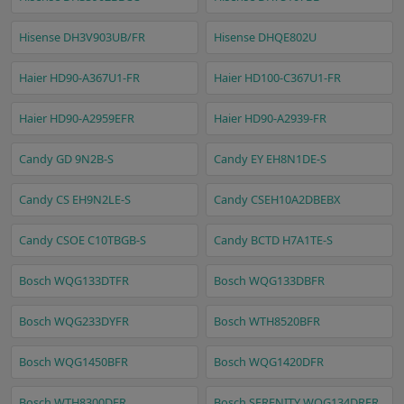
Hisense DH3V903UB/FR
Hisense DHQE802U
Haier HD90-A367U1-FR
Haier HD100-C367U1-FR
Haier HD90-A2959EFR
Haier HD90-A2939-FR
Candy GD 9N2B-S
Candy EY EH8N1DE-S
Candy CS EH9N2LE-S
Candy CSEH10A2DBEBX
Candy CSOE C10TBGB-S
Candy BCTD H7A1TE-S
Bosch WQG133DTFR
Bosch WQG133DBFR
Bosch WQG233DYFR
Bosch WTH8520BFR
Bosch WQG1450BFR
Bosch WQG1420DFR
Bosch WTH8300DFR
Bosch SERENITY WQG134DRFR