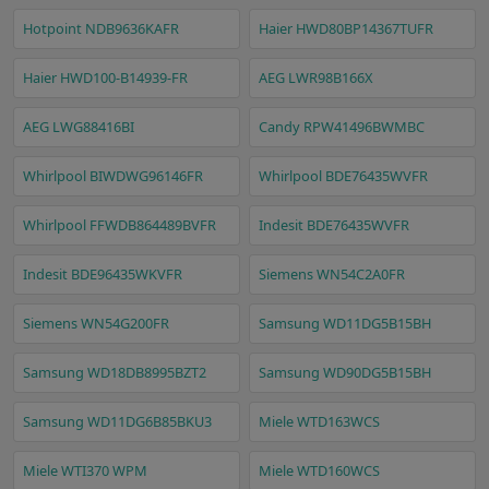
Hotpoint NDB9636KAFR
Haier HWD80BP14367TUFR
Haier HWD100-B14939-FR
AEG LWR98B166X
AEG LWG88416BI
Candy RPW41496BWMBC
Whirlpool BIWDWG96146FR
Whirlpool BDE76435WVFR
Whirlpool FFWDB864489BVFR
Indesit BDE76435WVFR
Indesit BDE96435WKVFR
Siemens WN54C2A0FR
Siemens WN54G200FR
Samsung WD11DG5B15BH
Samsung WD18DB8995BZT2
Samsung WD90DG5B15BH
Samsung WD11DG6B85BKU3
Miele WTD163WCS
Miele WTI370 WPM
Miele WTD160WCS