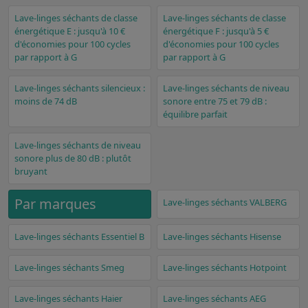
Lave-linges séchants de classe
Lave-linges séchants de classe
énergétique E : jusqu'à 10 €
énergétique F : jusqu'à 5 €
d'économies pour 100 cycles
d'économies pour 100 cycles
par rapport à G
par rapport à G
Lave-linges séchants silencieux :
Lave-linges séchants de niveau
moins de 74 dB
sonore entre 75 et 79 dB :
équilibre parfait
Lave-linges séchants de niveau
sonore plus de 80 dB : plutôt
bruyant
Par marques
Lave-linges séchants VALBERG
Lave-linges séchants Essentiel B
Lave-linges séchants Hisense
Lave-linges séchants Smeg
Lave-linges séchants Hotpoint
Lave-linges séchants Haier
Lave-linges séchants AEG