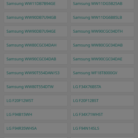
Samsung WW11DB7B94GE
Samsung WW11DG5B25AB
Samsung WW90DB7U94GB
Samsung WW11DG6B85LB
Samsung WW90DB7U94GE
Samsung WW90CGC04DTH
Samsung WW80CGC04DAH
Samsung WW80CGC04DAB
Samsung WW90CGC04DAB
Samsung WW90CGC04DAE
Samsung WW90T554DAW/S3
Samsung WF18T8000GV
Samsung WW80T554DTW
LG F34X76BSTA
LG F20F12WST
LG F20F12BST
LG F94B15WH
LG F34X71WHST
LG F94R35WHSA
LG F94N14SLS