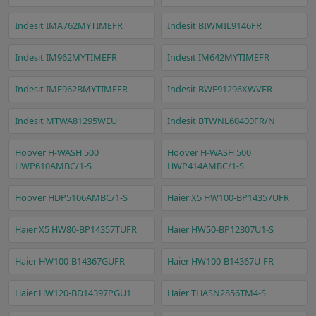
Indesit IMA762MYTIMEFR
Indesit BIWMIL9146FR
Indesit IM962MYTIMEFR
Indesit IM642MYTIMEFR
Indesit IME962BMYTIMEFR
Indesit BWE91296XWVFR
Indesit MTWA81295WEU
Indesit BTWNL60400FR/N
Hoover H-WASH 500
Hoover H-WASH 500
HWP610AMBC/1-S
HWP414AMBC/1-S
Hoover HDP5106AMBC/1-S
Haier X5 HW100-BP14357UFR
Haier X5 HW80-BP14357TUFR
Haier HW50-BP12307U1-S
Haier HW100-B14367GUFR
Haier HW100-B14367U-FR
Haier HW120-BD14397PGU1
Haier THASN2856TM4-S