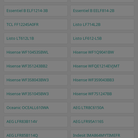
Essentiel B ELF1214-3B
Essentiel B EELF814-2B
TCL FF1224SA0FR
Listo LF714L2B
Listo LT612L1B
Listo LF612-L5B
Hisense WF10453SBWL
Hisense WF1Q9041BW
Hisense WF3S1243BB2
Hisense WFQE1214EVJMT
Hisense WF3S8043BW3
Hisense WF3S9043BB3
Hisense WF3S1045BW3
Hisense WF7S1247BB
Oceanic OCEALL610WA
AEG LTR8C6150A
AEG LFR83B114V
AEG LFR95A116S
AEG LFR85B114Q
Indesit IMA864MYTIMEFR