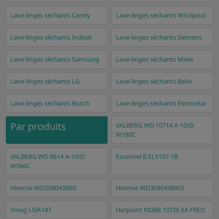
Lave-linges séchants Candy
Lave-linges séchants Whirlpool
Lave-linges séchants Indesit
Lave-linges séchants Siemens
Lave-linges séchants Samsung
Lave-linges séchants Miele
Lave-linges séchants LG
Lave-linges séchants Beko
Lave-linges séchants Bosch
Lave-linges séchants Electrolux
Par produits
VALBERG WD 10714 A-10/D
W180C
VALBERG WD 8614 A-10/D
Essentiel B ELS107-1B
W566C
Hisense WD3S8043BB3
Hisense WD3S8043BW3
Smeg LSIA147
Hotpoint NDBB 10726 SA FRED