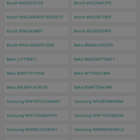
Bosch WGE02201FR
Bosch WGG244FSFR
Bosch WGG244FRFR SERENITY
Bosch WUU28T18FR
Bosch WIW24348FF
Bosch WGG04209FR
Bosch WNA144V0FR SER4
Beko BM0WU3922FB
Beko LLFT39411
Beko BMEDWFT38411
Beko B5WFT31145W
Beko WTV94221BW
Beko BM3WFU47411B
Beko B5WFT58419W
Samsung WW10FG5U34AEEF
Samsung WF20DG8650BW
Samsung WW11DG6B25HH
Samsung WW11DG5B25AE
Samsung WW90CGC04DAH
Samsung WW90DG6U85LK