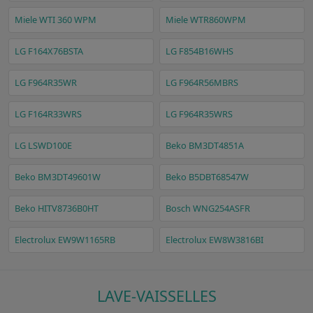
Miele WTI 360 WPM
Miele WTR860WPM
LG F164X76BSTA
LG F854B16WHS
LG F964R35WR
LG F964R56MBRS
LG F164R33WRS
LG F964R35WRS
LG LSWD100E
Beko BM3DT4851A
Beko BM3DT49601W
Beko B5DBT68547W
Beko HITV8736B0HT
Bosch WNG254ASFR
Electrolux EW9W1165RB
Electrolux EW8W3816BI
LAVE-VAISSELLES