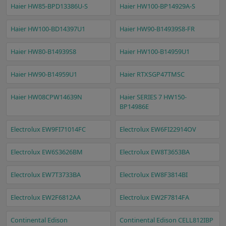
Haier HW85-BPD13386U-S
Haier HW100-BP14929A-S
Haier HW100-BD14397U1
Haier HW90-B14939S8-FR
Haier HW80-B14939S8
Haier HW100-B14959U1
Haier HW90-B14959U1
Haier RTXSGP47TMSC
Haier HW08CPW14639N
Haier SERIES 7 HW150-
BP14986E
Electrolux EW9FI71014FC
Electrolux EW6FI22914OV
Electrolux EW6S3626BM
Electrolux EW8T3653BA
Electrolux EW7T3733BA
Electrolux EW8F3814BI
Electrolux EW2F6812AA
Electrolux EW2F7814FA
Continental Edison
Continental Edison CELL812IBP