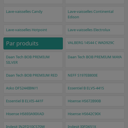
Lave-vaisselles Candy
Lave-vaisselles Continental
Edison
Lave-vaisselles Hotpoint
Lave-vaisselles Electrolux
Par produits
VALBERG 14S44 C WAD929C
Daan Tech BOB PREMIUM
Daan Tech BOB PREMIUM MAYA
SILVER
Daan Tech BOB PREMIUM RED
NEFF S197EB800E
Asko DFS244IBW/1
Essentiel B ELVS-441S
Essentiel B ELVIS-441F
Hisense HS672B90B
Hisense HS693A90XAD
Hisense HS642C90X
Indesit IN2FD10CS70W
Indesit I0FD651X