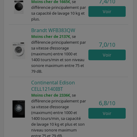
7,4
/10
Moins cher de 1665€
, se
différencie principalement par
Voir
sa capacité de lavage 10 kg et
plus.
Brandt WFB383QW
Moins cher de 2137€
, se
différencie principalement par
7,0
/10
sa vitesse d’essorage
(maximum) entre 1000 et
Voir
1400 tours/min et son niveau
sonore maximum entre 75 et
79 dB.
Continental Edison
CELL12140IBT
Moins cher de 2336€
, se
différencie principalement par
6,8
/10
sa vitesse d’essorage
(maximum) entre 1000 et
Voir
1400 tours/min, sa capacité
de lavage 10 kg et plus et son
niveau sonore maximum
entre 75 et 79 dB.