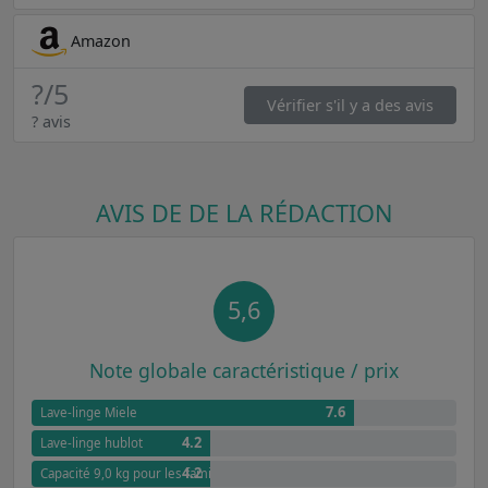
Amazon
?
/5
Vérifier s'il y a des avis
? avis
AVIS DE DE LA RÉDACTION
5,6
Note globale caractéristique / prix
7.6
Lave-linge Miele
4.2
Lave-linge hublot
4.2
Capacité 9,0 kg pour les familles de taille moyenne