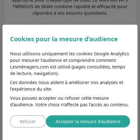
TWINDOS de Miele combine rapidité et efficacité pour
répondre à vos besoins quotidiens.
Parmi les
lave-linge avec vitesse d'essorage plus de
1400 tours/min
dans les autres marques et aux
Cookies pour la mesure d’audience
caractéristiques principales les plus proches, nous
pouvons le comparer aux modèles
HW100-BP14929A-S
,
WFQR1014EVAJMW
et
HW90-B14939S8-FR
.
Nous utilisons uniquement les cookies Google Analytics
pour mesurer l’audience et comprendre comment
Haier HW100-
Lesménagers.com est utilisé (pages consultées, temps
BP14929A-S
de lecture, navigation).
8,8
/10
Moins cher de 2307€
, se
Ces données nous aident à améliorer nos analyses et
différencie principalement par
Voir
l’expérience du site.
sa capacité de lavage 10 kg et
plus.
Vous pouvez accepter ou refuser cette mesure
d’audience. Votre choix n’affecte pas l’accès au contenu.
Hisense
WFQR1014EVAJMW
7,3
/10
Moins cher de 2179€
, se
Refuser
Accepter la mesure d'audience
différencie principalement par
Voir
sa capacité de lavage 5 kg et
moins.