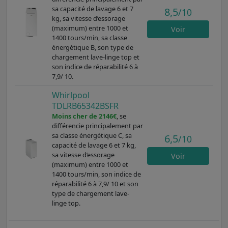
sa capacité de lavage 6 et 7
8,5
/10
kg, sa vitesse d’essorage
(maximum) entre 1000 et
Voir
1400 tours/min, sa classe
énergétique B, son type de
chargement lave-linge top et
son indice de réparabilité 6 à
7,9/ 10.
Whirlpool
TDLRB65342BSFR
Moins cher de 2146€
, se
différencie principalement par
sa classe énergétique C, sa
6,5
/10
capacité de lavage 6 et 7 kg,
sa vitesse d’essorage
Voir
(maximum) entre 1000 et
1400 tours/min, son indice de
réparabilité 6 à 7,9/ 10 et son
type de chargement lave-
linge top.