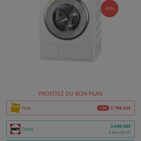
-11
%
PROFITEZ DU BON PLAN
Fnac
2.706,42€
-11%
3.049,00€
Darty
4 avis (8/10)