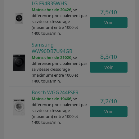
LG F94R35WHS
Moins cher de 2042€
, se
7,5
/10
différencie principalement par
sa vitesse d’essorage
Voir
(maximum) entre 1000 et
1400 tours/min.
Samsung
WW90DB7U94GB
8,3
/10
Moins cher de 2102€
, se
différencie principalement par
Voir
sa vitesse d’essorage
(maximum) entre 1000 et
1400 tours/min.
Bosch WGG244FSFR
Moins cher de 1946€
, se
7,2
/10
différencie principalement par
sa vitesse d’essorage
Voir
(maximum) entre 1000 et
1400 tours/min.