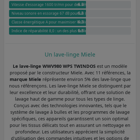
6.3
Vitesse d'essorage 1600 tr/mn pour des vêtements presque secs
6.3
Niveau sonore en essorage 67 dB pour un silence optimal
6.3
Classe énergétique A pour maximiser les économies d'énergie
6.3
Indice de réparabilité 8,0 : un des plus faciles à réparer
Un lave-linge Miele
Le lave-linge WWV980 WPS TWINDOS
est un modèle
proposé par le constructeur Miele. Avec 11 références, la
marque Miele
réprésente environ 5% des lave-linge que
nous référençons. Les lave-linge Miele se distinguent par
leur excellence et leur durabilité, offrant une solution de
lavage haut de gamme pour tous les types de linge.
Conçus avec des technologies innovantes, tels que le
système de lavage à bulles et les programmes de lavage
spécifiques, ces appareils garantissent un soin optimal
pour les tissus délicats tout en assurant un nettoyage en
profondeur. Les utilisateurs apprécient la simplicité
d'utilisation des commandes intuitives et les options de