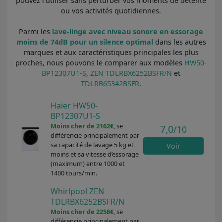
pouvez l'utiliser sans perturber vos moments de détente
ou vos activités quotidiennes.
Parmi les
lave-linge avec niveau sonore en essorage
moins de 74dB pour un silence optimal
dans les autres
marques et aux caractéristiques principales les plus
proches, nous pouvons le comparer aux modèles
HW50-
BP12307U1-S
,
ZEN TDLRBX6252BSFR/N
et
TDLRB65342BSFR
.
Haier HW50-
BP12307U1-S
Moins cher de 2162€
, se
7,0
/10
différencie principalement par
sa capacité de lavage 5 kg et
Voir
moins et sa vitesse d’essorage
(maximum) entre 1000 et
1400 tours/min.
Whirlpool ZEN
TDLRBX6252BSFR/N
Moins cher de 2258€
, se
différencie principalement par