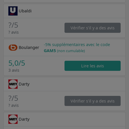
Ubaldi
?
/5
Vérifier s'il y a des avis
? avis
-5% supplémentaires avec le code
Boulanger
GAM5
(non cumulable)
5,0
/5
Lire les avis
3 avis
Darty
?
/5
Vérifier s'il y a des avis
? avis
Darty