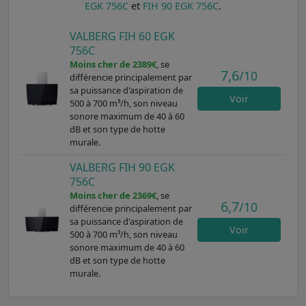
EGK 756C
et
FIH 90 EGK 756C
.
VALBERG FIH 60 EGK
756C
Moins cher de 2389€
, se
7,6
/10
différencie principalement par
sa puissance d'aspiration de
Voir
500 à 700 m³/h, son niveau
sonore maximum de 40 à 60
dB et son type de hotte
murale.
VALBERG FIH 90 EGK
756C
Moins cher de 2369€
, se
6,7
/10
différencie principalement par
sa puissance d'aspiration de
Voir
500 à 700 m³/h, son niveau
sonore maximum de 40 à 60
dB et son type de hotte
murale.