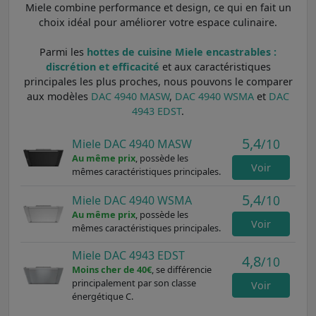
Miele combine performance et design, ce qui en fait un
choix idéal pour améliorer votre espace culinaire.
Parmi les
hottes de cuisine Miele encastrables :
discrétion et efficacité
et aux caractéristiques
principales les plus proches, nous pouvons le comparer
aux modèles
DAC 4940 MASW
,
DAC 4940 WSMA
et
DAC
4943 EDST
.
5,4
/10
Miele DAC 4940 MASW
Au même prix
, possède les
Voir
mêmes caractéristiques principales.
5,4
/10
Miele DAC 4940 WSMA
Au même prix
, possède les
Voir
mêmes caractéristiques principales.
Miele DAC 4943 EDST
4,8
/10
Moins cher de 40€
, se différencie
principalement par son classe
Voir
énergétique C.