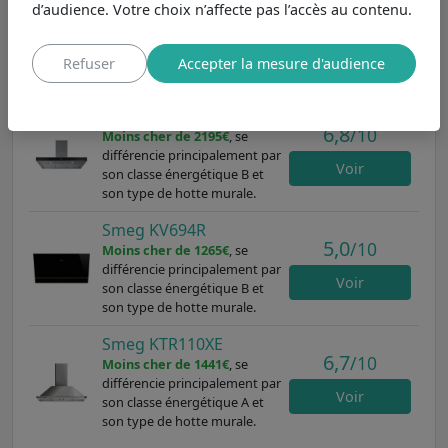
grandes cuisines
dans les autres marques et aux
d’audience. Votre choix n’affecte pas l’accès au contenu.
caractéristiques principales les plus proches, nous
pouvons le comparer aux modèles
AKR759-1IX
,
KV694R
Refuser
Accepter la mesure d'audience
et
KTR110XE
.
Whirlpool AKR759-1IX
6,8
/10
Moins cher de 2195€
, se
différencie principalement par
Voir
son classe énergétique B et
son type de hotte murale.
Smeg KV694R
5,0
/10
Moins cher de 1265€
, se
différencie principalement par
Voir
son classe énergétique B et
son type de hotte murale.
Smeg KTR110XE
6,7
/10
Moins cher de 1441€
, se
différencie principalement par
Voir
son classe énergétique A et
son type de hotte murale.