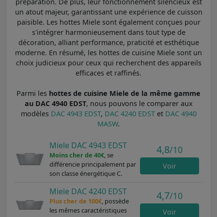
préparation. De plus, leur fonctionnement silencieux est
un atout majeur, garantissant une expérience de cuisson
paisible. Les hottes Miele sont également conçues pour
s'intégrer harmonieusement dans tout type de
décoration, alliant performance, praticité et esthétique
moderne. En résumé, les hottes de cuisine Miele sont un
choix judicieux pour ceux qui recherchent des appareils
efficaces et raffinés.
Parmi les
hottes de cuisine Miele de la même gamme
au DAC 4940 EDST
, nous pouvons le comparer aux
modèles
DAC 4943 EDST
,
DAC 4240 EDST
et
DAC 4940
MASW
.
Miele DAC 4943 EDST
4,8
/10
Moins cher de 40€
, se
différencie principalement par
Voir
son classe énergétique C.
Miele DAC 4240 EDST
4,7
/10
Plus cher de 100€
, possède
les mêmes caractéristiques
Voir