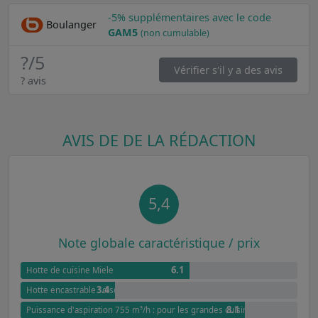
-5% supplémentaires avec le code
Boulanger
GAM5
(non cumulable)
?
/5
Vérifier s'il y a des avis
? avis
AVIS DE DE LA RÉDACTION
5,4
Note globale caractéristique / prix
6.1
Hotte de cuisine Miele
3.4
Hotte encastrable : discrétion et efficacité
8.1
Puissance d'aspiration 755 m³/h : pour les grandes cuisines