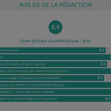
AVIS DE DE LA RÉDACTION
8,9
Note globale caractéristique / prix
8.2
inental Edison
ot
8.3
our les familles de taille moyenne
rage 1400 tr/min pour des vêtements presque secs
8.1
en essorage 76 dB pour un confort équilibré
ique A pour maximiser les économies d'énergie
bilité 8.7 : un des plus faciles à réparer
8.6
lité 7.6 : solide et fiable sur le long terme