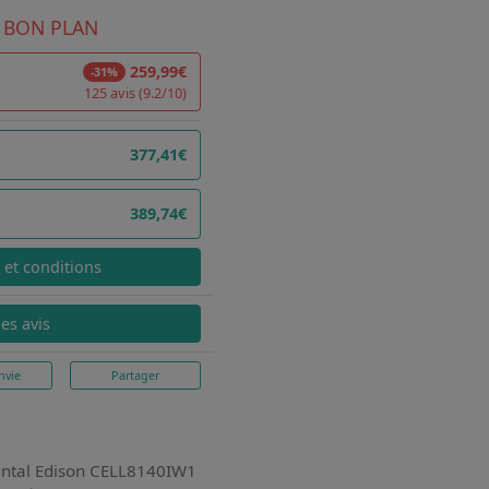
 BON PLAN
259,99€
-31%
125 avis (9.2/10)
377,41€
389,74€
x et conditions
les avis
nvie
Partager
nental Edison CELL8140IW1