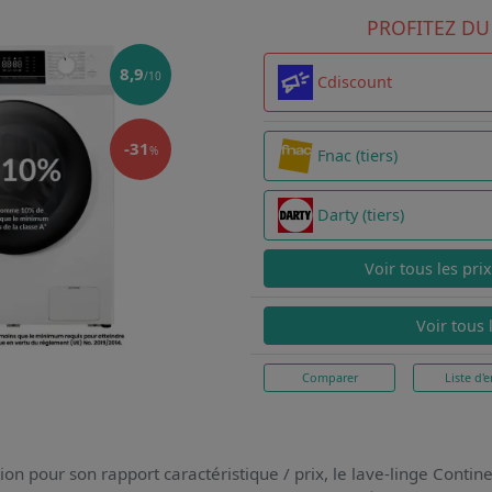
PROFITEZ DU
8,9
/10
Cdiscount
-31
%
Fnac (tiers)
Darty (tiers)
Voir tous les pri
Voir tous 
Comparer
Liste d'e
ion pour son rapport caractéristique / prix,
le lave-linge Conti