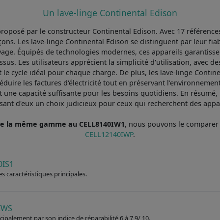
Un lave-linge Continental Edison
oposé par le constructeur Continental Edison. Avec 17 références
ns. Les lave-linge Continental Edison se distinguent par leur fiabil
avage. Équipés de technologies modernes, ces appareils garantiss
issus. Les utilisateurs apprécient la simplicité d'utilisation, av
t le cycle idéal pour chaque charge. De plus, les lave-linge Conti
éduire les factures d'électricité tout en préservant l'environnemen
t une capacité suffisante pour les besoins quotidiens. En résumé, 
aisant d'eux un choix judicieux pour ceux qui recherchent des appa
n de la même gamme au CELL8140IW1
, nous pouvons le compare
CELL12140IWP
.
0IS1
s caractéristiques principales.
4IWS
ncipalement par son indice de réparabilité 6 à 7,9/ 10.