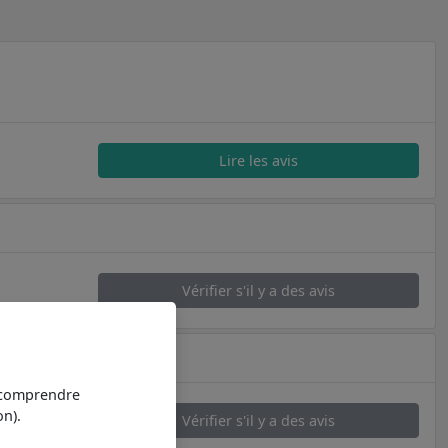
Lire les avis
Vérifier s'il y a des avis
t comprendre
n).
Vérifier s'il y a des avis