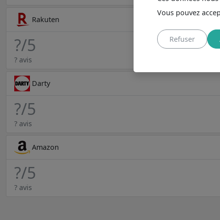
Vous pouvez accept
Rakuten
Refuser
?
/5
? avis
Darty
?
/5
? avis
Amazon
?
/5
? avis