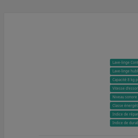
Lave-linge Cont
Lave-linge hubl
Capacité 8 kg p
Vitesse d'esso
Niveau sonore 
Classe énergét
Indice de répara
Indice de durabi