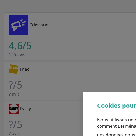
Cdiscount
4,6
/5
125 avis
Fnac
?
/5
? avis
Cookies pour
Darty
Nous utilisons un
?
/5
comment Lesménager
? avis
Ces données nous a