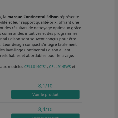
, la
marque Continental Edison
réprésente
ité et leur rapport qualité-prix, offrant une
ent des résultats de nettoyage optimaux grâce
ec des commandes intuitives et des programmes
nental Edison sont souvent conçus pour être
t. Leur design compact s'intègre facilement
les lave-linge Continental Edison allient
reils fiables et abordables pour le lavage.
r aux modèles
CELL8140IS1
,
CELL914IWS
et
8,1
/10
Voir
le produit
8,4
/10