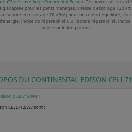
et
n°3 des lave-linge Continental Edison
. Découvrez ses caractér
7 kg adaptée pour les petits ménages, vitesse d'essorage 1200 tr
veau sonore en essorage 76 dB(A) pour un confort équilibré, cla
nergie, indice de réparabilité 6,0 : bonne réparabilité, indice d
fiable sur le long terme.
OPOS DU CONTINENTAL EDISON CELL7
 Edison CELL712IW3 ?
dison CELL712IW3 sont :