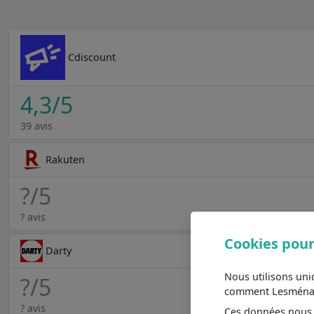
Cdiscount
4,3
/5
39 avis
Rakuten
?
/5
? avis
Cookies pour
Darty
Nous utilisons un
?
/5
comment Lesménager
? avis
Ces données nous a