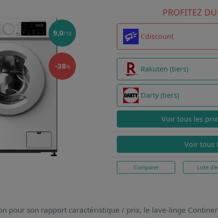
PROFITEZ DU
9,0
/10
Cdiscount
-38
%
Rakuten (tiers)
Darty (tiers)
Voir tous les pri
Voir tous 
Comparer
Liste d'e
on pour son rapport caractéristique / prix,
le lave-linge Contin