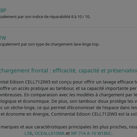
IBP
ipalement par son indice de réparabilité 8 à 10 / 10.
2TW
rincipalement par son type de chargement lave-linge top.
chargement frontal : efficacité, capacité et préservat
ental Edison CELL712IW3 est conçu pour offrir un lavage efficace 
l offre un accès pratique au tambour, et sa capacité importante pe
s nombreuses. En comparaison avec les modèles à chargement par le
cologique et économique. De plus, son tambour doux protège les v
 un sèche-linge, ce qui permet d’économiser de l’espace dans les
ce et économe en énergie, Continental Edison CELL712IW3 est la sol
 marques et aux caractéristiques principales les plus proches, 
L5B
,
OCEALL610WA
et
WF 714 A-10 W180C
.