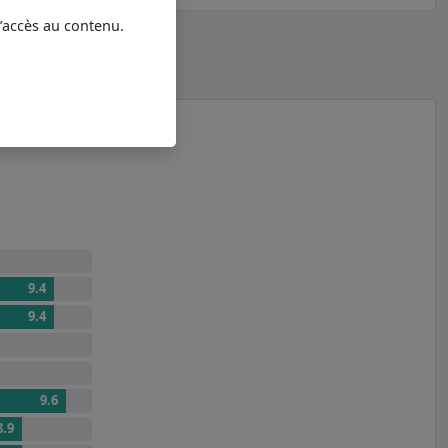
l’accès au contenu.
9.4
9.4
9.6
8.9