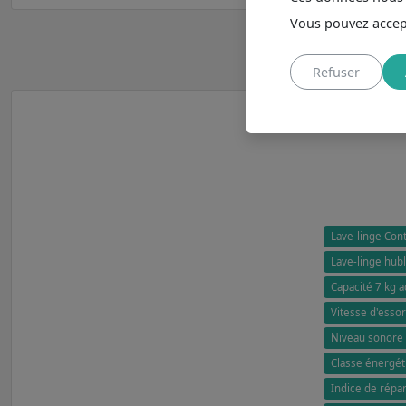
Vous pouvez accept
Refuser
Lave-linge Cont
Lave-linge hubl
Capacité 7 kg 
Vitesse d'essor
Niveau sonore 
Classe énergét
Indice de répar