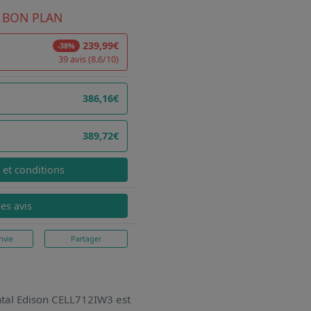
 BON PLAN
239,99€
-38%
39 avis (8.6/10)
386,16€
389,72€
x et conditions
les avis
nvie
Partager
ental Edison CELL712IW3
est