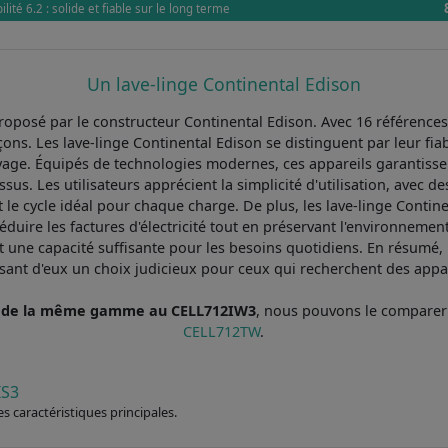
lité 6.2 : solide et fiable sur le long terme
Un lave-linge Continental Edison
oposé par le constructeur Continental Edison. Avec 16 références
ns. Les lave-linge Continental Edison se distinguent par leur fiabil
avage. Équipés de technologies modernes, ces appareils garantiss
issus. Les utilisateurs apprécient la simplicité d'utilisation, av
t le cycle idéal pour chaque charge. De plus, les lave-linge Conti
éduire les factures d'électricité tout en préservant l'environnemen
t une capacité suffisante pour les besoins quotidiens. En résumé, 
aisant d'eux un choix judicieux pour ceux qui recherchent des appa
on de la même gamme au CELL712IW3
, nous pouvons le compare
CELL712TW
.
IS3
s caractéristiques principales.