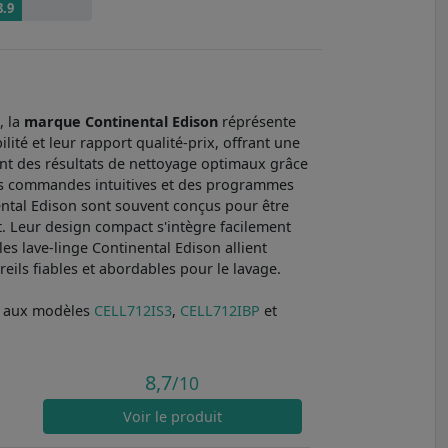
8.9
, la
marque Continental Edison
réprésente
ité et leur rapport qualité-prix, offrant une
ent des résultats de nettoyage optimaux grâce
ec des commandes intuitives et des programmes
nental Edison sont souvent conçus pour être
t. Leur design compact s'intègre facilement
les lave-linge Continental Edison allient
reils fiables et abordables pour le lavage.
r aux modèles
CELL712IS3
,
CELL712IBP
et
8,7
/10
Voir
le produit