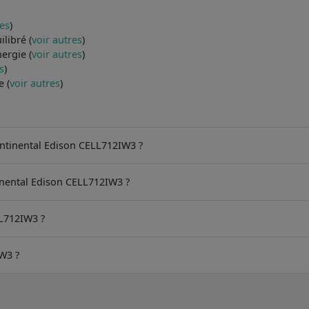
res
)
libré (
voir autres
)
ergie (
voir autres
)
s
)
e (
voir autres
)
ontinental Edison CELL712IW3 ?
inental Edison CELL712IW3 ?
LL712IW3 ?
W3 ?