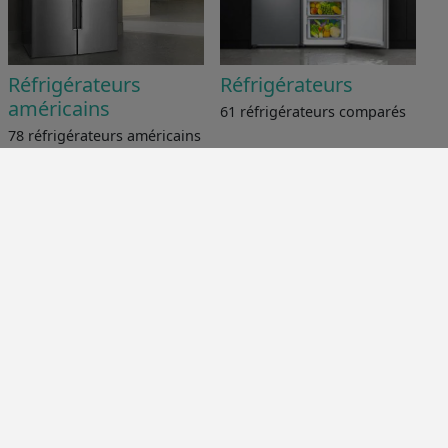
Réfrigérateurs
Réfrigérateurs
américains
61 réfrigérateurs comparés
78 réfrigérateurs américains
comparés
Congélateurs
Fours encastrables
79 congélateurs comparés
237 fours encastrables