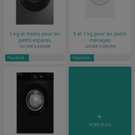
5 kg et moins pour les
6 et 7 kg pour les petits
petits espaces
ménages
321,00€ à 639,00€
229,00€ à 999,00€
Popularité
Popularité
VOIR PLUS