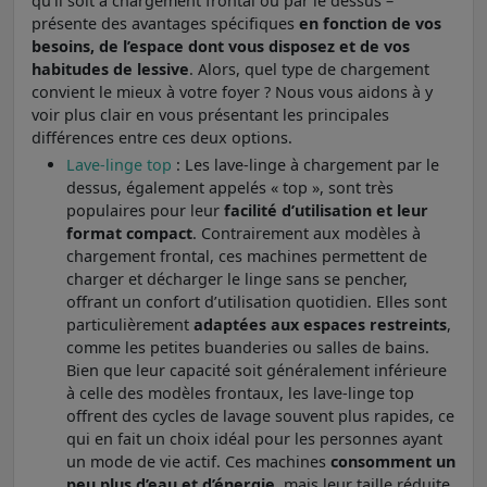
qu’il soit à chargement frontal ou par le dessus –
présente des avantages spécifiques
en fonction de vos
besoins, de l’espace dont vous disposez et de vos
habitudes de lessive
. Alors, quel type de chargement
convient le mieux à votre foyer ? Nous vous aidons à y
voir plus clair en vous présentant les principales
différences entre ces deux options.
Lave-linge top
: Les lave-linge à chargement par le
dessus, également appelés « top », sont très
populaires pour leur
facilité d’utilisation et leur
format compact
. Contrairement aux modèles à
chargement frontal, ces machines permettent de
charger et décharger le linge sans se pencher,
offrant un confort d’utilisation quotidien. Elles sont
particulièrement
adaptées aux espaces restreints
,
comme les petites buanderies ou salles de bains.
Bien que leur capacité soit généralement inférieure
à celle des modèles frontaux, les lave-linge top
offrent des cycles de lavage souvent plus rapides, ce
qui en fait un choix idéal pour les personnes ayant
un mode de vie actif. Ces machines
consomment un
peu plus d’eau et d’énergie,
mais leur taille réduite