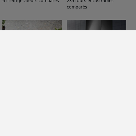
61 réfrigérateurs comparés
235 fours encastrables
comparés
Plaques de cuisson
Hottes de cuisine
302 plaques de cuisson
207 hottes de cuisine
comparés
comparés
Méthodologie de classement
Gestion des cookies