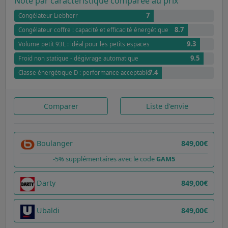
Note par caractéristique comparée au prix
7
Congélateur Liebherr
8.7
Congélateur coffre : capacité et efficacité énergétique
9.3
Volume petit 93L : idéal pour les petits espaces
9.5
Froid non statique - dégivrage automatique
7.4
Classe énergétique D : performance acceptable
Comparer
Liste d'envie
Boulanger
849,00€
-5% supplémentaires avec le code
GAM5
Darty
849,00€
Ubaldi
849,00€