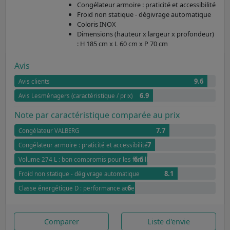
Congélateur armoire : praticité et accessibilité
Froid non statique - dégivrage automatique
Coloris INOX
Dimensions (hauteur x largeur x profondeur)
: H 185 cm x L 60 cm x P 70 cm
Avis
9.6
Avis clients
6.9
Avis Lesménagers (caractéristique / prix)
Note par caractéristique comparée au prix
7.7
Congélateur VALBERG
7
Congélateur armoire : praticité et accessibilité
6.6
Volume 274 L : bon compromis pour les familles
8.1
Froid non statique - dégivrage automatique
6
Classe énergétique D : performance acceptable
Comparer
Liste d'envie