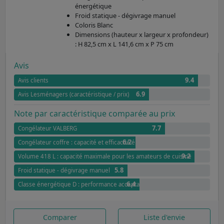
énergétique
Froid statique - dégivrage manuel
Coloris Blanc
Dimensions (hauteur x largeur x profondeur)
: H 82,5 cm x L 141,6 cm x P 75 cm
Avis
9.4
Avis clients
6.9
Avis Lesménagers (caractéristique / prix)
Note par caractéristique comparée au prix
7.7
Congélateur VALBERG
6.2
Congélateur coffre : capacité et efficacité énergétique
9.2
Volume 418 L : capacité maximale pour les amateurs de cuisine
5.8
Froid statique - dégivrage manuel
6.4
Classe énergétique D : performance acceptable
Comparer
Liste d'envie