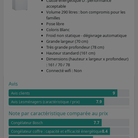
Classe énergétique D : performance
acceptable
Volume 290 litres : bon compromis pour les
familles
Pose libre
Coloris Blanc
Froid non statique - dégivrage automatique
Grande largeur (70 cm)
Très grande profondeur (78 cm)
Hauteur standard (161 cm)
Dimensions (hauteur x largeur x profondeur)
: 161 / 70 / 78
Connecté wifi : Non
Avis
9
Avis clients
7.9
Avis Lesménagers (caractéristique / prix)
Note par caractéristique comparée au prix
7.7
Congélateur Bosch
8.4
Congélateur coffre : capacité et efficacité énergétique