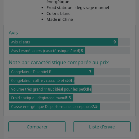
énergétique
Froid statique - dégivrage manuel
Coloris blanc
Made in Chine
Avis
9
Avis clients
6.3
Avis Lesménagers (caractéristique / prix)
Note par caractéristique comparée au prix
7
Congélateur Essentiel B
5.4
Congélateur coffre : capacité et efficacité énergétique
6.8
Volume très grand 418L : idéal pour les petits espaces
5.3
Froid statique - dégivrage manuel
7.5
Classe énergétique D : performance acceptable
Comparer
Liste d'envie