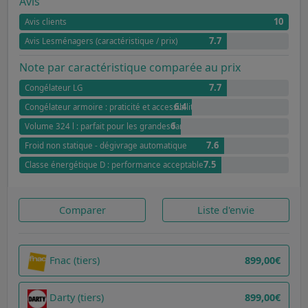
Avis
10
Avis clients
7.7
Avis Lesménagers (caractéristique / prix)
Note par caractéristique comparée au prix
7.7
Congélateur LG
6.4
Congélateur armoire : praticité et accessibilité
6
Volume 324 l : parfait pour les grandes familles
7.6
Froid non statique - dégivrage automatique
7.5
Classe énergétique D : performance acceptable
Comparer
Liste d'envie
Fnac (tiers)
899,00€
Darty (tiers)
899,00€