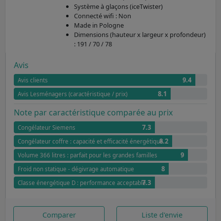
Système à glaçons (iceTwister)
Connecté wifi : Non
Made in Pologne
Dimensions (hauteur x largeur x profondeur)
: 191 / 70 / 78
Avis
9.4
Avis clients
8.1
Avis Lesménagers (caractéristique / prix)
Note par caractéristique comparée au prix
7.3
Congélateur Siemens
8.2
Congélateur coffre : capacité et efficacité énergétique
9
Volume 366 litres : parfait pour les grandes familles
8
Froid non statique - dégivrage automatique
7.3
Classe énergétique D : performance acceptable
Comparer
Liste d'envie