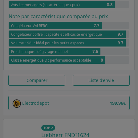
8.8
Avis Lesménagers (caractéristique / prix)
Note par caractéristique comparée au prix
7.7
Congélateur VALBERG
9.7
Congélateur coffre : capacité et efficacité énergétique
9.7
Volume 198L : idéal pour les petits espaces
7.6
Froid statique - dégivrage manuel
8
Classe énergétique D : performance acceptable
Comparer
Liste d'envie
Electrodepot
199,96€
TOP 2
Liebherr FNDI1624