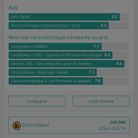
Avis
9.2
Avis clients
8.3
Avis Lesménagers (caractéristique / prix)
Note par caractéristique comparée au prix
7.7
Congélateur VALBERG
8.6
Congélateur coffre : capacité et efficacité énergétique
9.6
Volume 246L : bon compromis pour les familles
7.3
Froid statique - dégivrage manuel
7.8
Classe énergétique D : performance acceptable
Comparer
Liste d'envie
249,96€
Electrodepot
22 avis (9.2/10)