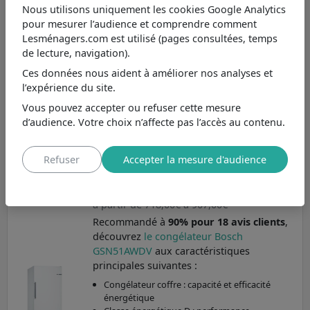
Nous utilisons uniquement les cookies Google Analytics
pour mesurer l’audience et comprendre comment
Comparer
Liste d'envie
Lesménagers.com est utilisé (pages consultées, temps
de lecture, navigation).
369,97€
Ces données nous aident à améliorer nos analyses et
Electrodepot
99 avis (9.6/10)
l’expérience du site.
Vous pouvez accepter ou refuser cette mesure
d’audience. Votre choix n’affecte pas l’accès au contenu.
TOP 6
BON PLAN
Bosch GSN51AWDV
Refuser
Accepter la mesure d'audience
à partir de 718,00€ à 907,00€
Recommandé à
90% pour 18 avis clients
,
découvrez
le congélateur Bosch
GSN51AWDV
aux caractéristiques
principales suivantes :
Congélateur coffre : capacité et efficacité
énergétique