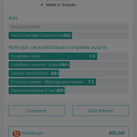
Made in Turquie
Avis
Aucun avis clients
5.3
Avis Lesménagers (caractéristique / prix)
Note par caractéristique comparée au prix
7.4
Congélateur Beko
5.1
Congélateur armoire : praticité et accessibilité
4.2
Volume standard 260L : idéal pour les petits espaces
7.3
Froid non statique - dégivrage automatique
4.7
Classe énergétique D : performance acceptable
Comparer
Liste d'envie
Boulanger
805,24€