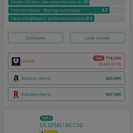
7
Volume 290 litres : bon compromis pour les familles
8.7
Froid non statique - dégivrage automatique
7.4
Classe énergétique D : performance acceptable
Comparer
Liste d'envie
718,00€
-14%
Ubaldi
18 avis (9/10)
Amazon (tiers)
839,00€
Rakuten (tiers)
907,00€
TOP 7
LG GFM61MCCSD