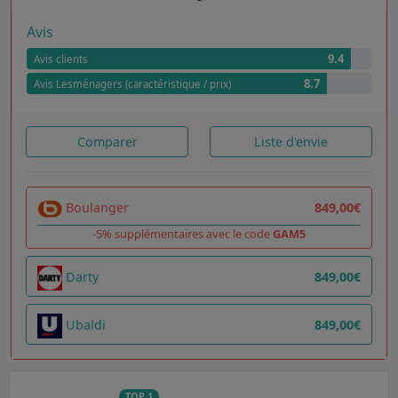
Avis
9.4
Avis clients
8.7
Avis Lesménagers (caractéristique / prix)
Comparer
Liste d'envie
Boulanger
849,00€
-5% supplémentaires avec le code
GAM5
Darty
849,00€
Ubaldi
849,00€
TOP 1