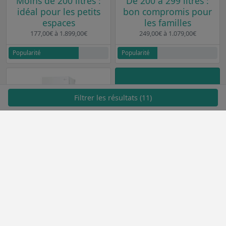
Moins de 200 litres :
De 200 à 299 litres :
idéal pour les petits
bon compromis pour
espaces
les familles
177,00€ à 1.899,00€
249,00€ à 1.079,00€
Popularité
Popularité
Filtrer les résultats (11)
VOIR PLUS
De 300 à 400 litres :
parfait pour les
grandes familles