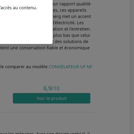
r performance fiable et leur rapport qualité-
l’accès au contenu.
besoins des foyers modernes, ces appareils
conservation optimale. Valberg met un accent
e à réduire les factures d'électricité. Les
tique, facilitent l'utilisation et l'entretien.
ur prix soit généralement plus bas que celui
 pour ceux qui recherchent des solutions de
aitent une conservation fiable et économique
 le comparer au modèle
CONGELATEUR UF NF
6,9
/10
Voir
le produit
 les ménages. Avec son design vertical, il