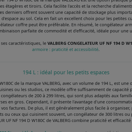
 étagères et tiroirs. Cela facilite l'accès et la recherche d'alimen
es derniers offrent souvent une capacité de stockage plus import
d'espace au sol. Cela en fait un excellent choix pour les petites 
ngélateur coffre peut être préférable. En résumé, le congélateu
binaison parfaite de commodité et d'efficacité, idéale pour une ut
 ses caractéristiques, le
VALBERG CONGELATEUR UF NF 194 D W
armoire : praticité et accessibilité
.
194 L : idéal pour les petits espaces
80C de la marque VALBERG, avec un volume de 194 L, est une opt
cuisines ou les studios, ce modèle offre suffisamment de capacité 
ongélateurs de 200 à 299 litres, qui sont plus adaptés aux famil
urses en gros. Cependant, il présente l'avantage d'une consommati
 vos factures. De plus, il est généralement plus facile à organiser
 ou ceux qui cuisinent souvent, un congélateur de 300 litres ou p
 UF NF 194 D W180C de VALBERG combine praticité et efficacité