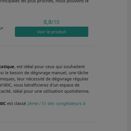
principales les plus proches, nous pouvons le
8,8
/10
ur
Voir
le produit
tatique
, est idéal pour ceux qui souhaitent
ainsi le besoin de dégivrage manuel, une tâche
miques, leur nécessité de dégivrage régulier
W180C, vous bénéficierez d'un espace de
cité, idéal pour une utilisation quotidienne.
80C
est classé
2ème / 51 des congélateurs à