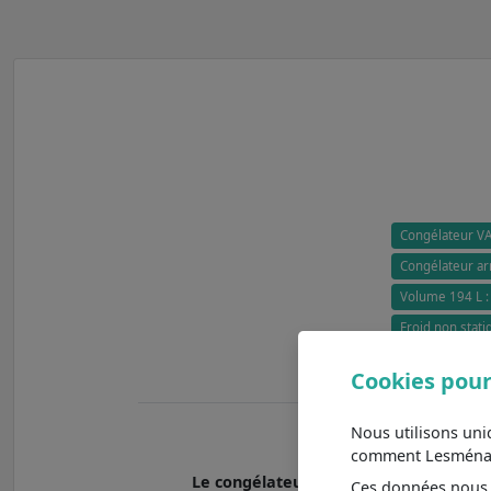
Congélateur V
Congélateur arm
Volume 194 L : 
Froid non stat
Classe énergét
Cookies pour
Nous utilisons un
comment Lesménager
Le congélateur CONGELATEUR UF NF 
Ces données nous a