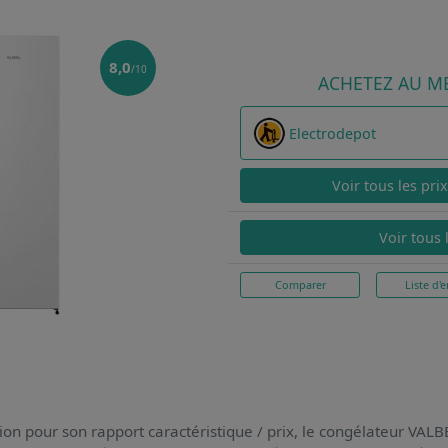
8,0
/10
ACHETEZ AU ME
Electrodepot
Voir tous les pri
Voir tous 
Comparer
Liste d'e
ion pour son rapport caractéristique / prix,
le congélateur VA