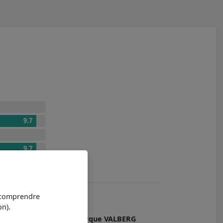
9.7
9.7
t comprendre
n).
Avec 6 références, la
marque VALBERG