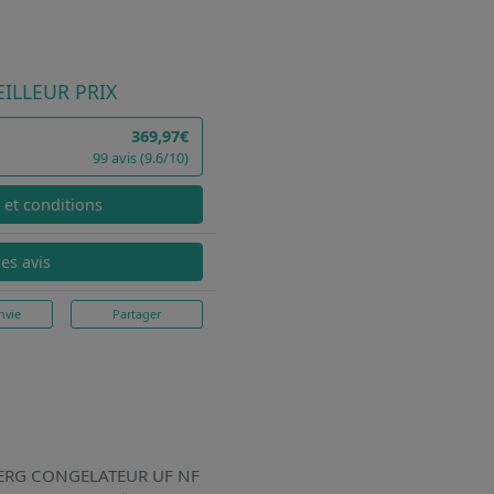
ILLEUR PRIX
369,97€
99 avis (9.6/10)
x et conditions
les avis
nvie
Partager
LBERG CONGELATEUR UF NF