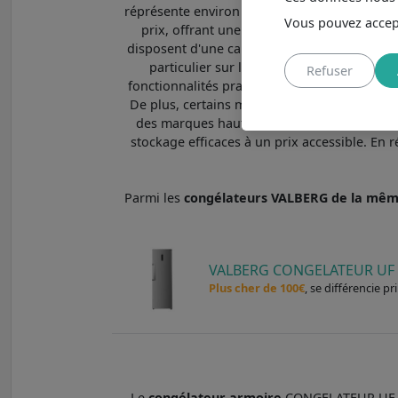
réprésente environ 8% des congélateurs que n
Vous pouvez accept
prix, offrant une solution pratique pour 
disposent d'une capacité suffisante pour co
particulier sur l’efficacité énergétique, 
Refuser
fonctionnalités pratiques, telles que le contr
De plus, certains modèles proposent des tir
des marques haut de gamme, la durabilité e
stockage efficaces à un prix accessible. En
Parmi les
congélateurs VALBERG de la mê
VALBERG CONGELATEUR UF 
Plus cher de 100€
, se différencie p
Le
congélateur armoire
CONGELATEUR UF NF