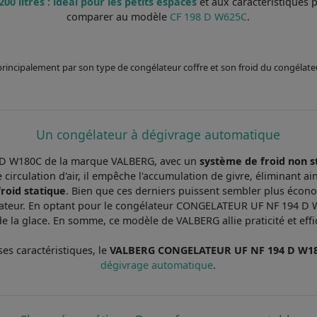
 litres : idéal pour les petits espaces
et aux caractéristiques 
comparer au modèle
CF 198 D W625C
.
e principalement par son type de congélateur coffre et son froid du congélate
Un congélateur à dégivrage automatique
 W180C de la marque VALBERG, avec un
système de froid non s
e circulation d'air, il empêche l'accumulation de givre, éliminant 
froid statique
. Bien que ces derniers puissent sembler plus écono
lisateur. En optant pour le congélateur CONGELATEUR UF NF 194 D 
la glace. En somme, ce modèle de VALBERG allie praticité et effica
ses caractéristiques, le
VALBERG CONGELATEUR UF NF 194 D W1
dégivrage automatique
.