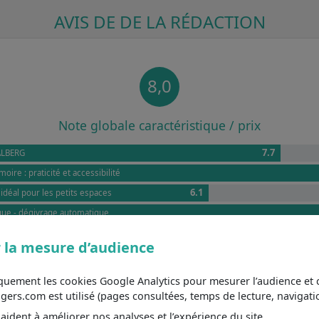
AVIS DE DE LA RÉDACTION
8,0
Note globale caractéristique / prix
7.7
ALBERG
oire : praticité et accessibilité
6.1
idéal pour les petits espaces
ique - dégivrage automatique
6.7
ique D : performance acceptable
 la mesure d’audience
iquement les cookies Google Analytics pour mesurer l’audience e
Un congélateur VALBERG
s.com est utilisé (pages consultées, temps de lecture, navigatio
194 D W180C
est un modèle proposé par le constructeur VALBERG. 
ident à améliorer nos analyses et l’expérience du site.