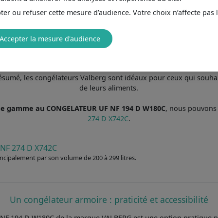
ous référençons. Les congélateurs Valberg se distinguent par leu
er ou refuser cette mesure d’audience. Votre choix n’affecte pas 
le stockage des aliments à long terme. Conçus pour répondre aux 
nserver une grande variété de produits, tout en garantissant une 
avec des modèles souvent classés parmi les plus économes, ce qui aid
Accepter la mesure d'audience
ôle numérique de la température et les systèmes de dégivrage automa
oirs modulables pour une organisation personnalisée. Bien que le
t la fiabilité des congélateurs Valberg en font un choix judicieux
 résumé, les congélateurs Valberg sont idéaux pour ceux qui souh
de leurs aliments.
me gamme au CONGELATEUR UF NF 194 D W180C
, nous pouvons
274 D X742C
.
NF 274 D X742C
rincipalement par son volume de 200 à 299 litres.
Un congélateur armoire : praticité et accessibilité
 194 D W180C de la marque VALBERG est une option pratique pour