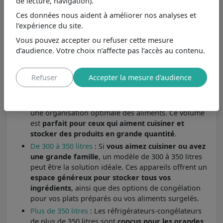
de lecture, navigation).
convient parfaitement aux couples ou aux petites
Ces données nous aident à améliorer nos analyses et
familles
. Avec une capacité de 200 à 250 litres, ces
l’expérience du site.
appareils offrent un
bon équilibre entre espace de
rangement et compacité
, permettant de stocker
Vous pouvez accepter ou refuser cette mesure
des aliments frais et congelés tout en restant facile
d’audience. Votre choix n’affecte pas l’accès au contenu.
à gérer.
De 250 à 300 litres
: Les réfrigérateurs-congélateurs
Refuser
Accepter la mesure d'audience
de 250 à 300 litres sont
idéaux pour les familles de
taille moyenne
. Ils offrent suffisamment de place
pour les courses hebdomadaires tout en permettant
une organisation optimale des aliments. Ce volume
est
parfait pour ceux qui aiment cuisiner et
stocker des produits en grande quantité
.
De 300 à 350 litres
: Si
vous aimez cuisiner ou avez
une grande famille
, un modèle de 300 à 350 litres
peut être la solution idéale. Ces appareils offrent un
espace généreux pour stocker tous vos
ingrédients
, ainsi que des options de congélation
pour vos plats préparés ou vos aliments surgelés.
Plus de 350 litres
: Les réfrigérateurs-congélateurs
de plus de 350 litres sont
conçus pour les grandes