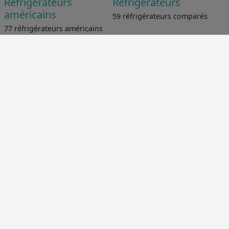
Réfrigérateurs
Réfrigérateurs
américains
59 réfrigérateurs comparés
77 réfrigérateurs américains
comparés
Congélateurs
Fours encastrables
77 congélateurs comparés
236 fours encastrables
comparés