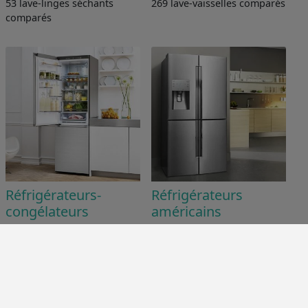
53 lave-linges séchants
269 lave-vaisselles comparés
comparés
Réfrigérateurs-
Réfrigérateurs
congélateurs
américains
347 réfrigérateurs-
77 réfrigérateurs américains
congélateurs comparés
comparés