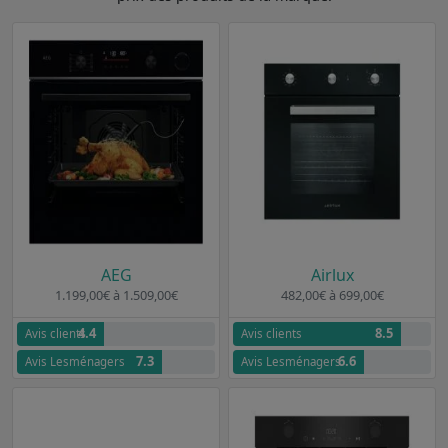
AEG
Airlux
1.199,00€ à 1.509,00€
482,00€ à 699,00€
4.4
8.5
Avis clients
Avis clients
7.3
6.6
Avis Lesménagers
Avis Lesménagers