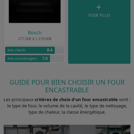
VOIR PLUS
Bosch
277,00€ à 1.279,00€
8.4
Avis clients
7.6
Avis Lesménagers
GUIDE POUR BIEN CHOISIR UN FOUR
ENCASTRABLE
Les principaux
critères de choix d'un four encastrable
sont :
le type de four, le volume de la cavité, le type de nettoyage,
type de chaleur, la classe énergétique.