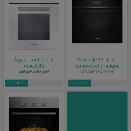
À gaz : contrôle et
Moins de 50 litres :
réactivité
compact et pratique
486,00€ à 699,00€
329,00€ à 5.499,00€
Popularité
Popularité