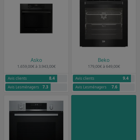
Asko
Beko
1.659,00€ à 3.943,00€
179,00€ à 649,00€
8.4
9.4
Avis clients
Avis clients
7.3
7.6
Avis Lesménagers
Avis Lesménagers