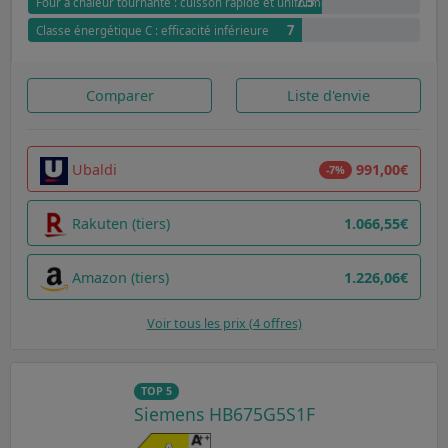
7.5
Four à chaleur tournante : cuisson rapide et uniforme
7
Classe énergétique C : efficacité inférieure
Comparer
Liste d'envie
Ubaldi
991,00€
-7%
Rakuten (tiers)
1.066,55€
Amazon (tiers)
1.226,06€
Voir tous les prix (4 offres)
TOP 5
Siemens HB675G5S1F