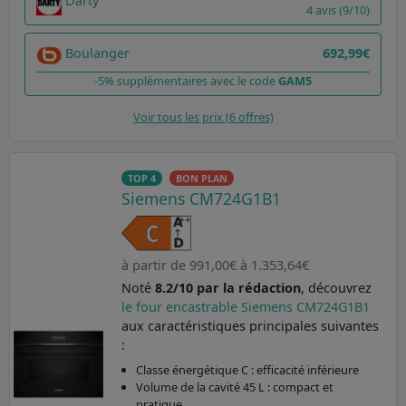
Darty
4 avis (9/10)
Boulanger
692,99€
-5% supplémentaires avec le code
GAM5
Voir tous les prix (6 offres)
TOP 4
BON PLAN
Siemens CM724G1B1
à partir de 991,00€ à 1.353,64€
Noté
8.2/10 par la rédaction
, découvrez
le four encastrable Siemens CM724G1B1
aux caractéristiques principales suivantes
:
Classe énergétique C : efficacité inférieure
Volume de la cavité 45 L : compact et
pratique