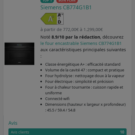
TOP 1
BON PLAN
Siemens CB774G1B1
à partir de 772,00€ à 1.299,00€
Noté
8.9/10 par la rédaction
, découvrez
le four encastrable Siemens CB774G1B1
aux caractéristiques principales suivantes
:
Classe énergétique A+ : efficacité standard
Volume de la cavité 47 : compact et pratique
Four hydrolyse : nettoyage doux à la vapeur
Four électrique : simplicité et précision
Four à chaleur tournante : cuisson rapide et
uniforme
Connecté wifi
Dimensions (hauteur x largeur x profondeur)
: 45.5 / 59.4 / 54.8
Avis
10
Avis clients