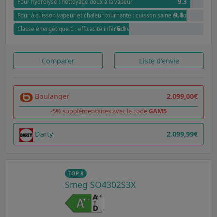
9.3
Four hydrolyse : nettoyage doux à la vapeur
9.1
Four à cuisson vapeur et chaleur tournante : cuisson saine et douce
6.1
Classe énergétique C : efficacité inférieure
Comparer
Liste d'envie
Boulanger
2.099,00€
-5% supplémentaires avec le code
GAM5
Darty
2.099,99€
TOP 8
Smeg SO4302S3X