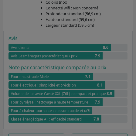
Coloris Inox
Connecté wifi : Non concerné
Profondeur standard (56,9 cm)
Hauteur standard (59,6 cm)
Largeur standard (59,5 cm)
Avis
8.6
Avis clients
7.9
Avis Lesménagers (caractéristique / prix)
Note par caractéristique comparée au prix
7.1
Four encastrable Miele
8.1
Four électrique : simplicité et précision
8.9
Volume de la cavité Cavité XXL (76L) : compact et pratique
7.9
Four pyrolyse : nettoyage à haute température
7
Four à chaleur tournante : cuisson rapide et uniforme
7.8
Classe énergétique A+ : efficacité standard