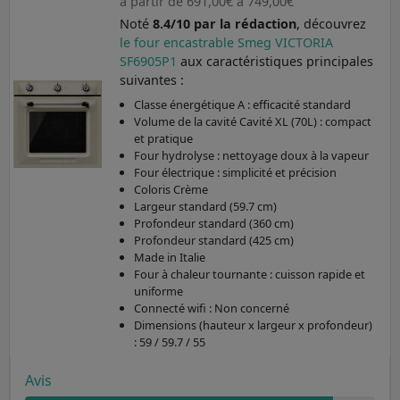
à partir de 691,00€ à 749,00€
Noté
8.4/10 par la rédaction
, découvrez
le four encastrable Smeg VICTORIA
SF6905P1
aux caractéristiques principales
suivantes :
Classe énergétique A : efficacité standard
Volume de la cavité Cavité XL (70L) : compact
et pratique
Four hydrolyse : nettoyage doux à la vapeur
Four électrique : simplicité et précision
Coloris Crème
Largeur standard (59.7 cm)
Profondeur standard (360 cm)
Profondeur standard (425 cm)
Made in Italie
Four à chaleur tournante : cuisson rapide et
uniforme
Connecté wifi : Non concerné
Dimensions (hauteur x largeur x profondeur)
: 59 / 59.7 / 55
Avis