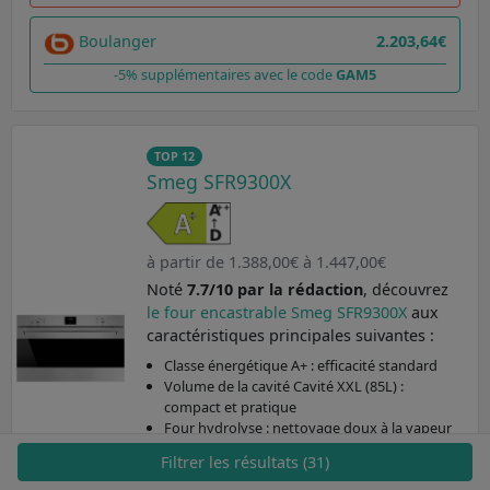
Boulanger
2.203,64€
-5% supplémentaires avec le code
GAM5
TOP 12
Smeg SFR9300X
à partir de 1.388,00€ à 1.447,00€
Noté
7.7/10 par la rédaction
, découvrez
le four encastrable Smeg SFR9300X
aux
caractéristiques principales suivantes :
Classe énergétique A+ : efficacité standard
Volume de la cavité Cavité XXL (85L) :
compact et pratique
Four hydrolyse : nettoyage doux à la vapeur
Four à chaleur tournante : cuisson rapide et
Filtrer les résultats (31)
uniforme
Coloris Inox / Noir