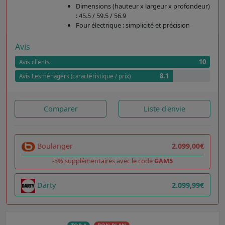
Dimensions (hauteur x largeur x profondeur)
: 45.5 / 59.5 / 56.9
Four électrique : simplicité et précision
Avis
10
Avis clients
8.1
Avis Lesménagers (caractéristique / prix)
Comparer
Liste d'envie
Boulanger
2.099,00€
-5% supplémentaires avec le code
GAM5
Darty
2.099,99€