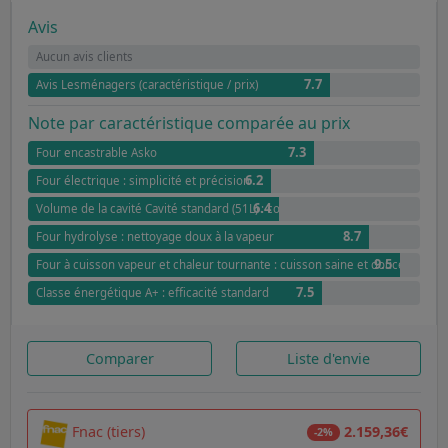
Avis
Aucun avis clients
7.7
Avis Lesménagers (caractéristique / prix)
Note par caractéristique comparée au prix
7.3
Four encastrable Asko
6.2
Four électrique : simplicité et précision
6.4
Volume de la cavité Cavité standard (51L) : compact et pratique
8.7
Four hydrolyse : nettoyage doux à la vapeur
9.5
Four à cuisson vapeur et chaleur tournante : cuisson saine et douce
7.5
Classe énergétique A+ : efficacité standard
Comparer
Liste d'envie
Fnac (tiers)
2.159,36€
-2%