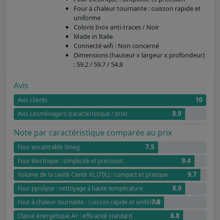
Four à chaleur tournante : cuisson rapide et
uniforme
Coloris Inox anti-traces / Noir
Made in Italie
Connecté wifi : Non concerné
Dimensions (hauteur x largeur x profondeur)
: 59.2 / 59.7 / 54.8
Avis
10
Avis clients
8.9
Avis Lesménagers (caractéristique / prix)
Note par caractéristique comparée au prix
7.5
Four encastrable Smeg
9.4
Four électrique : simplicité et précision
9.7
Volume de la cavité Cavité XL (70L) : compact et pratique
8.9
Four pyrolyse : nettoyage à haute température
7.8
Four à chaleur tournante : cuisson rapide et uniforme
8.8
Classe énergétique A+ : efficacité standard