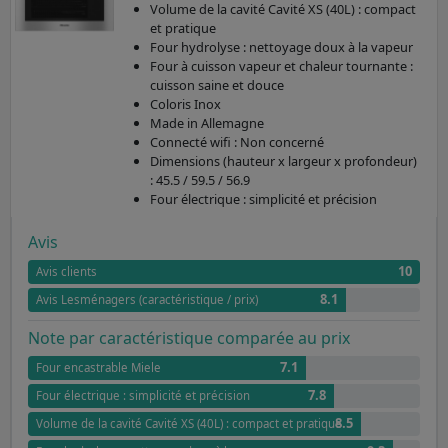
Volume de la cavité Cavité XS (40L) : compact
et pratique
Four hydrolyse : nettoyage doux à la vapeur
Four à cuisson vapeur et chaleur tournante :
cuisson saine et douce
Coloris Inox
Made in Allemagne
Connecté wifi : Non concerné
Dimensions (hauteur x largeur x profondeur)
: 45.5 / 59.5 / 56.9
Four électrique : simplicité et précision
Avis
10
Avis clients
8.1
Avis Lesménagers (caractéristique / prix)
Note par caractéristique comparée au prix
7.1
Four encastrable Miele
7.8
Four électrique : simplicité et précision
8.5
Volume de la cavité Cavité XS (40L) : compact et pratique