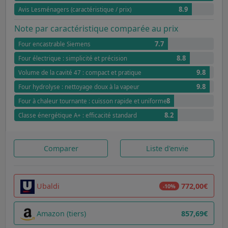
8.9
Avis Lesménagers (caractéristique / prix)
Note par caractéristique comparée au prix
7.7
Four encastrable Siemens
8.8
Four électrique : simplicité et précision
9.8
Volume de la cavité 47 : compact et pratique
9.8
Four hydrolyse : nettoyage doux à la vapeur
8
Four à chaleur tournante : cuisson rapide et uniforme
8.2
Classe énergétique A+ : efficacité standard
Comparer
Liste d'envie
Ubaldi
772,00€
-10%
Amazon (tiers)
857,69€