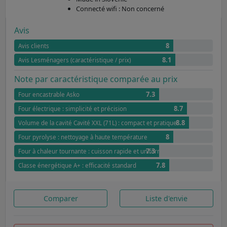
Connecté wifi : Non concerné
Avis
8
Avis clients
8.1
Avis Lesménagers (caractéristique / prix)
Note par caractéristique comparée au prix
7.3
Four encastrable Asko
8.7
Four électrique : simplicité et précision
8.8
Volume de la cavité Cavité XXL (71L) : compact et pratique
8
Four pyrolyse : nettoyage à haute température
7.3
Four à chaleur tournante : cuisson rapide et uniforme
7.8
Classe énergétique A+ : efficacité standard
Comparer
Liste d'envie