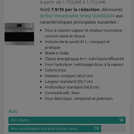
à partir de 1.703,64€ à 1.713,64€
Noté
7.9/10 par la rédaction
, découvrez
le four encastrable Smeg SO4302S3X
aux
caractéristiques principales suivantes :
Four à cuisson vapeur et chaleur tournante :
cuisson saine et douce
Volume de la cavité 41 L : compact et
pratique
Made in Italie
Classe énergétique A++ : très haute efficacité
Four hydrolyse : nettoyage doux à la vapeur
Coloris Inox
Hauteur compact (45,4 cm)
Largeur standard (59,7 cm)
Profondeur standard (54,8 cm)
Connecté wifi : Non
Four électrique : simplicité et précision
Avis
10
Avis clients
7.9
Avis Lesménagers (caractéristique / prix)