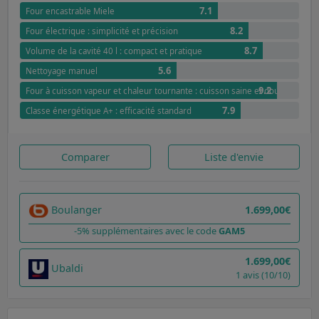
7.1
Four encastrable Miele
8.2
Four électrique : simplicité et précision
8.7
Volume de la cavité 40 l : compact et pratique
5.6
Nettoyage manuel
9.2
Four à cuisson vapeur et chaleur tournante : cuisson saine et douce
7.9
Classe énergétique A+ : efficacité standard
Comparer
Liste d'envie
Boulanger
1.699,00€
-5% supplémentaires avec le code
GAM5
1.699,00€
Ubaldi
1 avis (10/10)