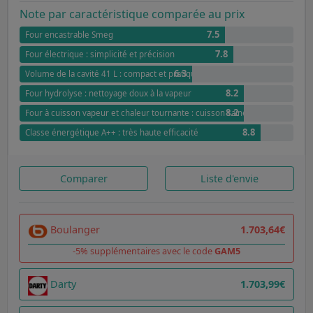
Note par caractéristique comparée au prix
7.5
Four encastrable Smeg
7.8
Four électrique : simplicité et précision
6.3
Volume de la cavité 41 L : compact et pratique
8.2
Four hydrolyse : nettoyage doux à la vapeur
8.2
Four à cuisson vapeur et chaleur tournante : cuisson saine et douce
8.8
Classe énergétique A++ : très haute efficacité
Comparer
Liste d'envie
Boulanger
1.703,64€
-5% supplémentaires avec le code
GAM5
Darty
1.703,99€