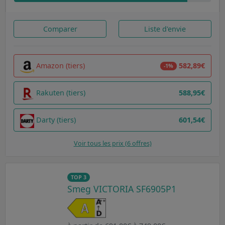
Comparer
Liste d'envie
Amazon (tiers)
582,89€
-1%
Rakuten (tiers)
588,95€
Darty (tiers)
601,54€
Voir tous les prix (6 offres)
TOP 3
Smeg VICTORIA SF6905P1