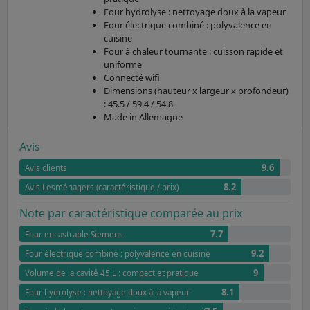
Four hydrolyse : nettoyage doux à la vapeur
Four électrique combiné : polyvalence en
cuisine
Four à chaleur tournante : cuisson rapide et
uniforme
Connecté wifi
Dimensions (hauteur x largeur x profondeur)
: 45.5 / 59.4 / 54.8
Made in Allemagne
Avis
9.6
Avis clients
8.2
Avis Lesménagers (caractéristique / prix)
Note par caractéristique comparée au prix
7.7
Four encastrable Siemens
9.2
Four électrique combiné : polyvalence en cuisine
9
Volume de la cavité 45 L : compact et pratique
8.1
Four hydrolyse : nettoyage doux à la vapeur