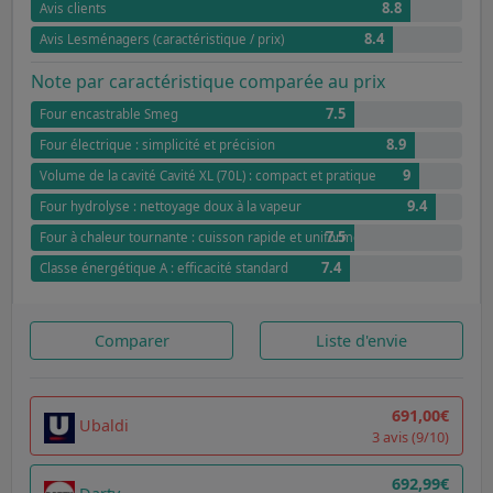
8.8
Avis clients
8.4
Avis Lesménagers (caractéristique / prix)
Note par caractéristique comparée au prix
7.5
Four encastrable Smeg
8.9
Four électrique : simplicité et précision
9
Volume de la cavité Cavité XL (70L) : compact et pratique
9.4
Four hydrolyse : nettoyage doux à la vapeur
7.5
Four à chaleur tournante : cuisson rapide et uniforme
7.4
Classe énergétique A : efficacité standard
Comparer
Liste d'envie
691,00€
Ubaldi
3 avis (9/10)
692,99€