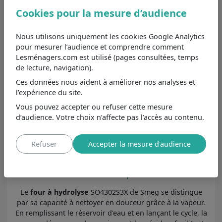
chaleur chaleur tournante.
Cookies pour la mesure d’audience
Smeg SFR9300X
7,7
/10
Moins cher de 316€
, se différencie
Nous utilisons uniquement les cookies Google Analytics
principalement par sa classe
pour mesurer l’audience et comprendre comment
Voir
énergétique A+ et son type de
Lesménagers.com est utilisé (pages consultées, temps
chaleur chaleur tournante.
de lecture, navigation).
Smeg SO4102M1B3
Ces données nous aident à améliorer nos analyses et
Moins cher de 67€
, se différencie
l’expérience du site.
6,5
/10
principalement par sa classe
Vous pouvez accepter ou refuser cette mesure
énergétique A, son type de four
Voir
d’audience. Votre choix n’affecte pas l’accès au contenu.
four électrique combiné et son
type de chaleur chaleur tournante.
Refuser
Accepter la mesure d'audience
Un four à nettoyage par vapeur : nettoyage
doux à la vapeur
Le
four à hydrolyse
SO4302S3X de Smeg se distingue
par sa capacité à nettoyer en douceur grâce à la vapeur.
En remplissant le réservoir d'eau et en lançant le cycle, la