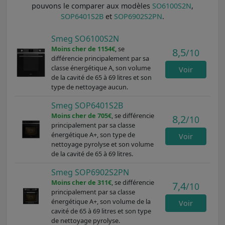
pouvons le comparer aux modèles
SO6100S2N
,
SOP6401S2B
et
SOP6902S2PN
.
Smeg SO6100S2N
Moins cher de 1154€
, se
8,5
/10
différencie principalement par sa
classe énergétique A, son volume
Voir
de la cavité de 65 à 69 litres et son
type de nettoyage aucun.
Smeg SOP6401S2B
Moins cher de 705€
, se différencie
8,2
/10
principalement par sa classe
énergétique A+, son type de
Voir
nettoyage pyrolyse et son volume
de la cavité de 65 à 69 litres.
Smeg SOP6902S2PN
Moins cher de 311€
, se différencie
7,4
/10
principalement par sa classe
énergétique A+, son volume de la
Voir
cavité de 65 à 69 litres et son type
de nettoyage pyrolyse.