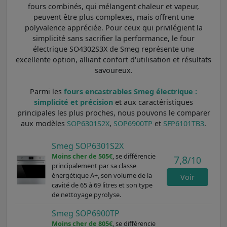
fours combinés, qui mélangent chaleur et vapeur,
peuvent être plus complexes, mais offrent une
polyvalence appréciée. Pour ceux qui privilégient la
simplicité sans sacrifier la performance, le four
électrique SO4302S3X de Smeg représente une
excellente option, alliant confort d'utilisation et résultats
savoureux.
Parmi les
fours encastrables Smeg électrique :
simplicité et précision
et aux caractéristiques
principales les plus proches, nous pouvons le comparer
aux modèles
SOP6301S2X
,
SOP6900TP
et
SFP6101TB3
.
Smeg SOP6301S2X
Moins cher de 505€
, se différencie
7,8
/10
principalement par sa classe
énergétique A+, son volume de la
Voir
cavité de 65 à 69 litres et son type
de nettoyage pyrolyse.
Smeg SOP6900TP
Moins cher de 805€
, se différencie