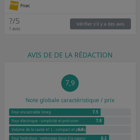
Fnac
?
/5
Vérifier s'il y a des avis
? avis
AVIS DE DE LA RÉDACTION
7,9
Note globale caractéristique / prix
7.5
Four encastrable Smeg
7.8
Four électrique : simplicité et précision
6.3
Volume de la cavité 41 L : compact et pratique
8.2
Four hydrolyse : nettoyage doux à la vapeur