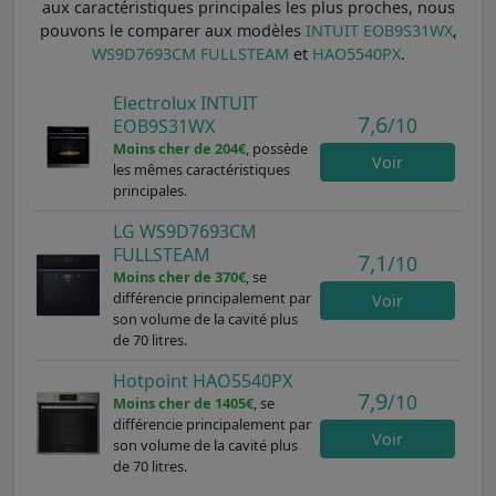
aux caractéristiques principales les plus proches, nous
pouvons le comparer aux modèles
INTUIT EOB9S31WX
,
WS9D7693CM FULLSTEAM
et
HAO5540PX
.
Electrolux INTUIT
7,6
/10
EOB9S31WX
Moins cher de 204€
, possède
Voir
les mêmes caractéristiques
principales.
LG WS9D7693CM
FULLSTEAM
7,1
/10
Moins cher de 370€
, se
différencie principalement par
Voir
son volume de la cavité plus
de 70 litres.
Hotpoint HAO5540PX
7,9
/10
Moins cher de 1405€
, se
différencie principalement par
Voir
son volume de la cavité plus
de 70 litres.