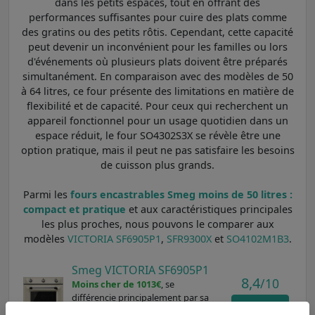
dans les petits espaces, tout en offrant des
performances suffisantes pour cuire des plats comme
des gratins ou des petits rôtis. Cependant, cette capacité
peut devenir un inconvénient pour les familles ou lors
d'événements où plusieurs plats doivent être préparés
simultanément. En comparaison avec des modèles de 50
à 64 litres, ce four présente des limitations en matière de
flexibilité et de capacité. Pour ceux qui recherchent un
appareil fonctionnel pour un usage quotidien dans un
espace réduit, le four SO4302S3X se révèle être une
option pratique, mais il peut ne pas satisfaire les besoins
de cuisson plus grands.
Parmi les
fours encastrables Smeg moins de 50 litres :
compact et pratique
et aux caractéristiques principales
les plus proches, nous pouvons le comparer aux
modèles
VICTORIA SF6905P1
,
SFR9300X
et
SO4102M1B3
.
Smeg VICTORIA SF6905P1
8,4
/10
Moins cher de 1013€
, se
différencie principalement par sa
Voir
classe énergétique A et son type de