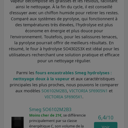
vapeur décompose les graisses et les résidus, facilitant
ainsi le nettoyage. À la fin du cycle, il est conseillé
d'essuyer avec un chiffon humide pour retirer les restes.
Comparé aux systèmes de pyrolyse, qui fonctionnent à
des températures très élevées, l'hydrolyse est plus
économe en énergie et plus douce pour
l'environnement. Toutefois, pour les salissures tenaces,
la pyrolyse pourrait offrir de meilleurs résultats. En
résumé, le four à hydrolyse SO4302S3X est idéal pour les
utilisateurs recherchant une solution pratique et efficace
pour un nettoyage régulier.
Parmi les
fours encastrables Smeg hydrolyses :
nettoyage doux à la vapeur
et aux caractéristiques
principales les plus proches, nous pouvons le comparer
aux modèles
SO6102M2B3
,
VICTORIA SF6905N1
et
VICTORIA SF6905X1
.
Smeg SO6102M2B3
Moins cher de 21€
, se différencie
6,4
/10
principalement par sa classe
énergétique C, son volume de la
Voir