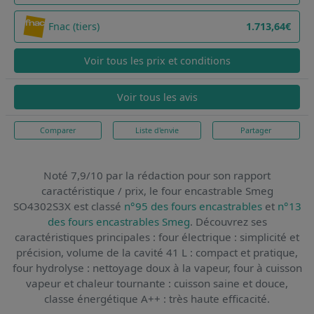
Fnac (tiers)
1.713,64€
Voir tous les prix et conditions
Voir tous les avis
Comparer
Liste d'envie
Partager
Noté 7,9/10 par la rédaction pour son rapport
caractéristique / prix,
le four encastrable Smeg
SO4302S3X
est classé
n°95 des fours encastrables
et
n°13
des fours encastrables Smeg
. Découvrez ses
caractéristiques principales : four électrique : simplicité et
précision, volume de la cavité 41 L : compact et pratique,
four hydrolyse : nettoyage doux à la vapeur, four à cuisson
vapeur et chaleur tournante : cuisson saine et douce,
classe énergétique A++ : très haute efficacité.