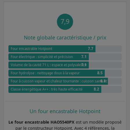
7,9
Note globale caractéristique / prix
7.7
Four encastrable Hotpoint
7.1
Four électrique : simplicité et précision
7.1
Volume de la cavité 71 L : espace et polyvalence
8.5
Four hydrolyse : nettoyage doux à la vapeur
8.8
Four à cuisson vapeur et chaleur tournante : cuisson saine et douce
8.2
Classe énergétique A++ : très haute efficacité
Un four encastrable Hotpoint
Le four encastrable HAO5540PX
est un modèle proposé
par le constructeur Hotpoint. Avec 4 références, la