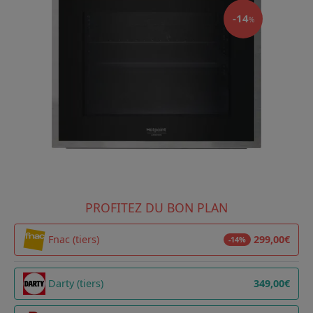
-14
%
PROFITEZ DU BON PLAN
Fnac (tiers)
299,00€
-14%
Darty (tiers)
349,00€