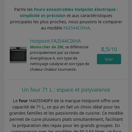
Parmi les
fours encastrables Hotpoint électrique :
simplicité et précision
et aux caractéristiques
principales les plus proches, nous pouvons le comparer
au modèle
FA2544CIXHA
.
Hotpoint FA2544CIXHA
Moins cher de 29€
, se différencie
8,5
/10
principalement par sa classe
énergétique A, son type de
Voir
nettoyage catalyse et son type de
chaleur chaleur tournante.
Un four 71 L : espace et polyvalence
Le
four
HAO5540PX de la marque Hotpoint offre une
capacité de 71 L, ce qui en fait un choix idéal pour les
grandes familles et les passionnés de cuisine. Ce modèle
permet de cuire plusieurs plats simultanément, facilitant
la préparation des repas pour les grands groupes. En
comparaison avec les modèles de 50 à 64 litres, ce four