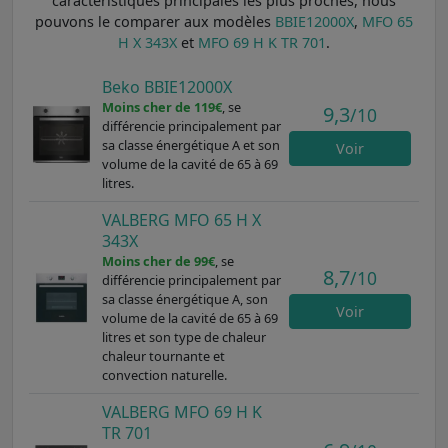
caractéristiques principales les plus proches, nous
pouvons le comparer aux modèles
BBIE12000X
,
MFO 65
H X 343X
et
MFO 69 H K TR 701
.
Beko BBIE12000X
Moins cher de 119€
, se
9,3
/10
différencie principalement par
sa classe énergétique A et son
Voir
volume de la cavité de 65 à 69
litres.
VALBERG MFO 65 H X
343X
Moins cher de 99€
, se
8,7
/10
différencie principalement par
sa classe énergétique A, son
Voir
volume de la cavité de 65 à 69
litres et son type de chaleur
chaleur tournante et
convection naturelle.
VALBERG MFO 69 H K
TR 701