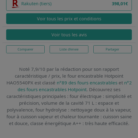
Rakuten (tiers)
398,01€
Voir tous les prix et conditions
Voir tous les avis
Comparer
Liste d'envie
Partager
Noté 7,9/10 par la rédaction pour son rapport
caractéristique / prix,
le four encastrable Hotpoint
HAO5540PX
est classé
n°89 des fours encastrables
et
n°2
des fours encastrables Hotpoint
. Découvrez ses
caractéristiques principales : four électrique : simplicité et
précision, volume de la cavité 71 L : espace et
polyvalence, four hydrolyse : nettoyage doux à la vapeur,
four à cuisson vapeur et chaleur tournante : cuisson saine
et douce, classe énergétique A++ : très haute efficacité.