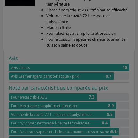
température
Classe énergétique A++ : très haute efficacité
Volume de la cavité 72 L : espace et
polyvalence
Made in Italie
Four électrique : simplicité et précision
Four à cuisson vapeur et chaleur tournante :
cuisson saine et douce
Avis
10
Avis clients
8.7
Avis Lesménagers (caractéristique / prix)
Note par caractéristique comparée au prix
7.3
Four encastrable AEG
8.9
Four électrique : simplicité et précision
8.8
Volume de la cavité 72 L : espace et polyvalence
8.4
Four pyrolyse : nettoyage à haute température
9.1
Four à cuisson vapeur et chaleur tournante : cuisson saine et douce