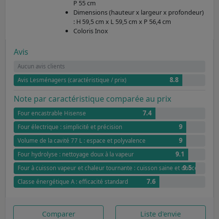
P 55 cm
Dimensions (hauteur x largeur x profondeur)
: H 59,5 cm x L 59,5 cm x P 56,4 cm
Coloris Inox
Avis
Aucun avis clients
8.8
Avis Lesménagers (caractéristique / prix)
Note par caractéristique comparée au prix
7.4
Four encastrable Hisense
9
Four électrique : simplicité et précision
9
Volume de la cavité 77 L : espace et polyvalence
9.1
Four hydrolyse : nettoyage doux à la vapeur
9.5
Four à cuisson vapeur et chaleur tournante : cuisson saine et douce
7.6
Classe énergétique A : efficacité standard
Comparer
Liste d'envie