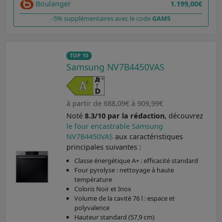
Boulanger
1.199,00€
-5% supplémentaires avec le code
GAM5
TOP 10
Samsung NV7B4450VAS
à partir de 688,09€ à 909,99€
Noté
8.3/10 par la rédaction
, découvrez
le four encastrable Samsung
NV7B4450VAS
aux caractéristiques
principales suivantes :
Classe énergétique A+ : efficacité standard
Four pyrolyse : nettoyage à haute
température
Coloris Noir et Inox
Volume de la cavité 76 l : espace et
polyvalence
Hauteur standard (57,9 cm)