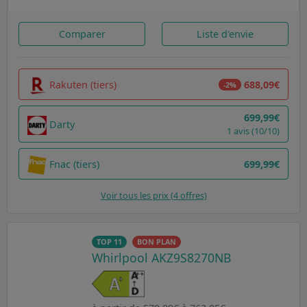
Comparer
Liste d'envie
Rakuten (tiers)
688,09€
-2%
699,99€
Darty
1 avis (10/10)
Fnac (tiers)
699,99€
Voir tous les prix (4 offres)
TOP 11
BON PLAN
Whirlpool AKZ9S8270NB