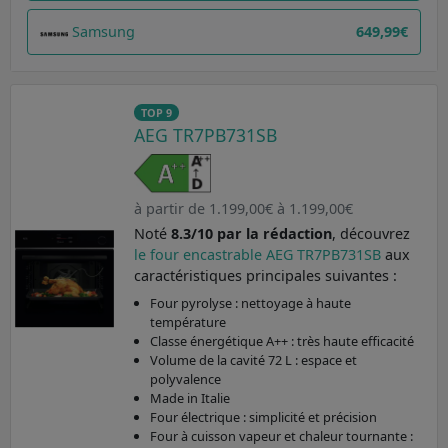
Samsung
649,99€
TOP 9
AEG TR7PB731SB
à partir de 1.199,00€ à 1.199,00€
Noté
8.3/10 par la rédaction
, découvrez
le four encastrable AEG TR7PB731SB
aux
caractéristiques principales suivantes :
Four pyrolyse : nettoyage à haute
température
Classe énergétique A++ : très haute efficacité
Volume de la cavité 72 L : espace et
polyvalence
Made in Italie
Four électrique : simplicité et précision
Four à cuisson vapeur et chaleur tournante :