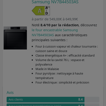
Samsung NV7B44503AS
à partir de 549,00€ à 649,99€
Noté
8.4/10 par la rédaction
, découvrez
le four encastrable Samsung
NV7B44503AS
aux caractéristiques
principales suivantes :
Four à cuisson vapeur et chaleur tournante :
cuisson saine et douce
Classe énergétique A+ : efficacité standard
Volume de la cavité 76 L : espace et
polyvalence
Made in Malaisie
Four pyrolyse : nettoyage à haute
température
Four électrique : simplicité et précision
Avis
8.4
Avis clients