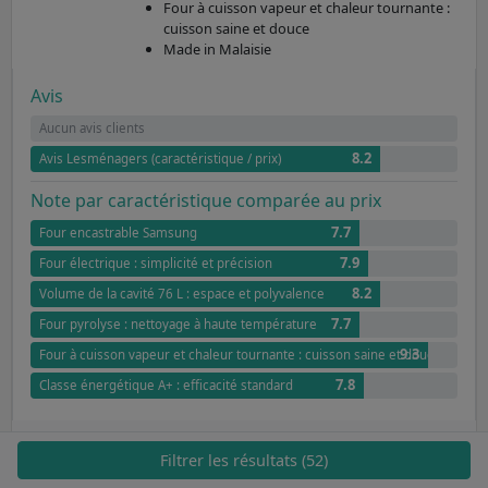
Four à cuisson vapeur et chaleur tournante :
cuisson saine et douce
Made in Malaisie
Avis
Aucun avis clients
8.2
Avis Lesménagers (caractéristique / prix)
Note par caractéristique comparée au prix
7.7
Four encastrable Samsung
7.9
Four électrique : simplicité et précision
8.2
Volume de la cavité 76 L : espace et polyvalence
7.7
Four pyrolyse : nettoyage à haute température
9.3
Four à cuisson vapeur et chaleur tournante : cuisson saine et douce
7.8
Classe énergétique A+ : efficacité standard
Comparer
Liste d'envie
Filtrer les résultats (52)