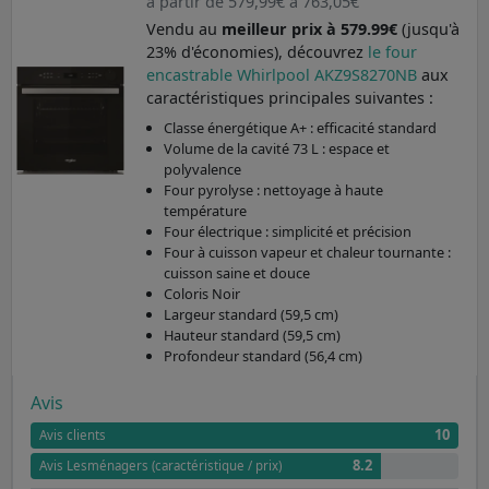
à partir de 579,99€ à 763,05€
Vendu au
meilleur prix à 579.99€
(jusqu'à
23% d'économies), découvrez
le four
encastrable Whirlpool AKZ9S8270NB
aux
caractéristiques principales suivantes :
Classe énergétique A+ : efficacité standard
Volume de la cavité 73 L : espace et
polyvalence
Four pyrolyse : nettoyage à haute
température
Four électrique : simplicité et précision
Four à cuisson vapeur et chaleur tournante :
cuisson saine et douce
Coloris Noir
Largeur standard (59,5 cm)
Hauteur standard (59,5 cm)
Profondeur standard (56,4 cm)
Avis
10
Avis clients
8.2
Avis Lesménagers (caractéristique / prix)