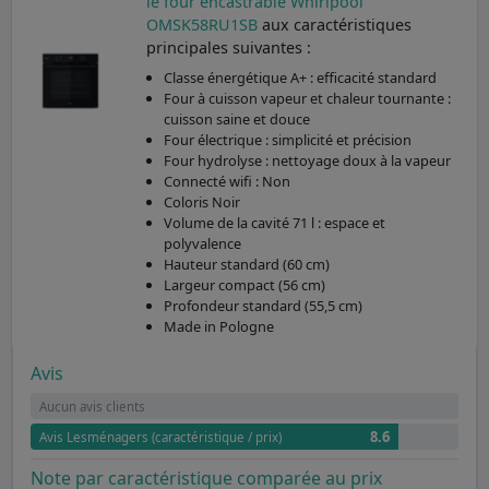
le four encastrable Whirlpool
OMSK58RU1SB
aux caractéristiques
principales suivantes :
Classe énergétique A+ : efficacité standard
Four à cuisson vapeur et chaleur tournante :
cuisson saine et douce
Four électrique : simplicité et précision
Four hydrolyse : nettoyage doux à la vapeur
Connecté wifi : Non
Coloris Noir
Volume de la cavité 71 l : espace et
polyvalence
Hauteur standard (60 cm)
Largeur compact (56 cm)
Profondeur standard (55,5 cm)
Made in Pologne
Avis
Aucun avis clients
8.6
Avis Lesménagers (caractéristique / prix)
Note par caractéristique comparée au prix