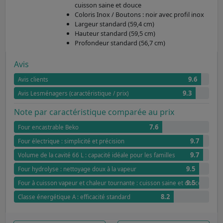
cuisson saine et douce
Coloris Inox / Boutons : noir avec profil inox
Largeur standard (59,4 cm)
Hauteur standard (59,5 cm)
Profondeur standard (56,7 cm)
Avis
9.6
Avis clients
9.3
Avis Lesménagers (caractéristique / prix)
Note par caractéristique comparée au prix
7.6
Four encastrable Beko
9.7
Four électrique : simplicité et précision
9.7
Volume de la cavité 66 L : capacité idéale pour les familles
9.5
Four hydrolyse : nettoyage doux à la vapeur
9.5
Four à cuisson vapeur et chaleur tournante : cuisson saine et douce
8.2
Classe énergétique A : efficacité standard