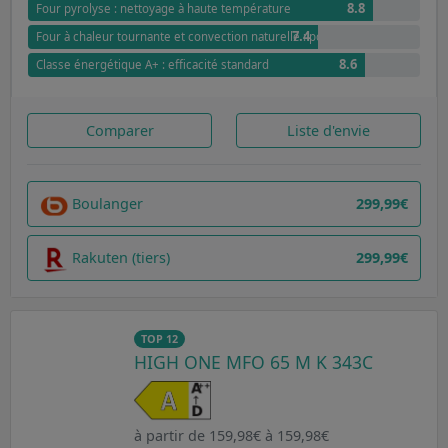
8.8
Four pyrolyse : nettoyage à haute température
7.4
Four à chaleur tournante et convection naturelle : polyvalence optimale
8.6
Classe énergétique A+ : efficacité standard
Comparer
Liste d'envie
Boulanger
299,99€
Rakuten (tiers)
299,99€
TOP 12
HIGH ONE MFO 65 M K 343C
à partir de 159,98€ à 159,98€