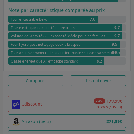
Note par caractéristique comparée au prix
7.6
Four encastrable Beko
9.7
Four électrique : simplicité et précision
9.7
Volume de la cavité 66 L : capacité idéale pour les familles
9.5
Four hydrolyse : nettoyage doux à la vapeur
9.5
Four à cuisson vapeur et chaleur tournante : cuisson saine et douce
8.2
Classe énergétique A : efficacité standard
Comparer
Liste d'envie
179,99€
-34%
Cdiscount
20 avis (9.6/10)
Amazon (tiers)
271,39€