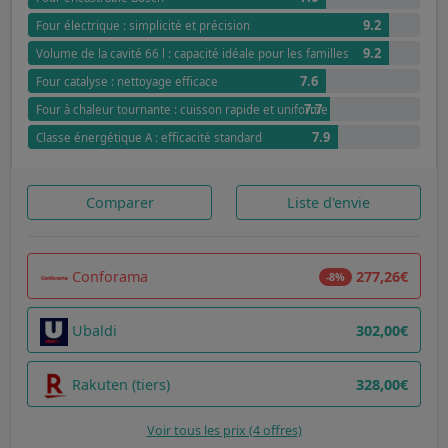
9.2
Four électrique : simplicité et précision
9.2
Volume de la cavité 66 l : capacité idéale pour les familles
7.6
Four catalyse : nettoyage efficace
7.7
Four à chaleur tournante : cuisson rapide et uniforme
7.9
Classe énergétique A : efficacité standard
Comparer
Liste d'envie
Conforama
277,26€
-8%
Ubaldi
302,00€
Rakuten (tiers)
328,00€
Voir tous les prix (4 offres)