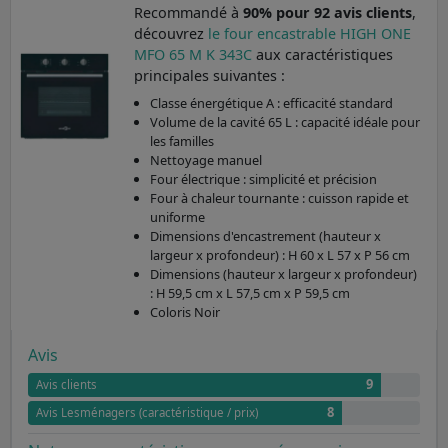
Recommandé à
90% pour 92 avis clients
,
découvrez
le four encastrable HIGH ONE
MFO 65 M K 343C
aux caractéristiques
principales suivantes :
Classe énergétique A : efficacité standard
Volume de la cavité 65 L : capacité idéale pour
les familles
Nettoyage manuel
Four électrique : simplicité et précision
Four à chaleur tournante : cuisson rapide et
uniforme
Dimensions d'encastrement (hauteur x
largeur x profondeur) : H 60 x L 57 x P 56 cm
Dimensions (hauteur x largeur x profondeur)
: H 59,5 cm x L 57,5 cm x P 59,5 cm
Coloris Noir
Avis
9
Avis clients
8
Avis Lesménagers (caractéristique / prix)