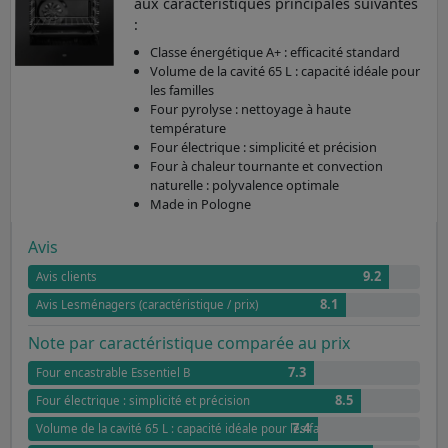
aux caractéristiques principales suivantes
:
Classe énergétique A+ : efficacité standard
Volume de la cavité 65 L : capacité idéale pour
les familles
Four pyrolyse : nettoyage à haute
température
Four électrique : simplicité et précision
Four à chaleur tournante et convection
naturelle : polyvalence optimale
Made in Pologne
Avis
9.2
Avis clients
8.1
Avis Lesménagers (caractéristique / prix)
Note par caractéristique comparée au prix
7.3
Four encastrable Essentiel B
8.5
Four électrique : simplicité et précision
7.4
Volume de la cavité 65 L : capacité idéale pour les familles