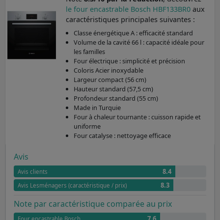
le four encastrable Bosch HBF133BR0
aux
caractéristiques principales suivantes :
Classe énergétique A : efficacité standard
Volume de la cavité 66 l : capacité idéale pour
les familles
Four électrique : simplicité et précision
Coloris Acier inoxydable
Largeur compact (56 cm)
Hauteur standard (57,5 cm)
Profondeur standard (55 cm)
Made in Turquie
Four à chaleur tournante : cuisson rapide et
uniforme
Four catalyse : nettoyage efficace
Avis
8.4
Avis clients
8.3
Avis Lesménagers (caractéristique / prix)
Note par caractéristique comparée au prix
7.6
Four encastrable Bosch