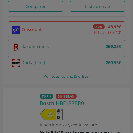
Comparer
Liste d'envie
149,99€
-42%
Cdiscount
101 avis (8.8/10)
Rakuten (tiers)
259,35€
Darty (tiers)
260,55€
Voir tous les prix (5 offres)
TOP 9
BON PLAN
Bosch HBF133BR0
à partir de 277,26€ à 369,00€
Noté
8.3/10 par la rédaction
, découvrez