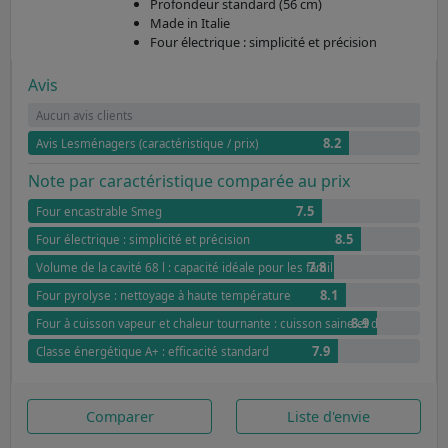
Profondeur standard (56 cm)
Made in Italie
Four électrique : simplicité et précision
Avis
Aucun avis clients
8.2
Avis Lesménagers (caractéristique / prix)
Note par caractéristique comparée au prix
7.5
Four encastrable Smeg
8.5
Four électrique : simplicité et précision
7.8
Volume de la cavité 68 l : capacité idéale pour les familles
8.1
Four pyrolyse : nettoyage à haute température
8.9
Four à cuisson vapeur et chaleur tournante : cuisson saine et douce
7.9
Classe énergétique A+ : efficacité standard
Comparer
Liste d'envie