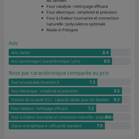
les familles
Four catalyse : nettoyage efficace
Four électrique : simplicité et précision
Four à chaleur tournante et convection
naturelle : polyvalence optimale
Made in Pologne
Avis
8.4
Avis clients
8.5
Avis Lesménagers (caractéristique / prix)
Note par caractéristique comparée au prix
7.3
Four encastrable Essentiel B
9.3
Four électrique : simplicité et précision
9.3
Volume de la cavité 65 L : capacité idéale pour les familles
7.2
Four catalyse : nettoyage efficace
8.6
Four à chaleur tournante et convection naturelle : polyvalence optimale
7.9
Classe énergétique A : efficacité standard