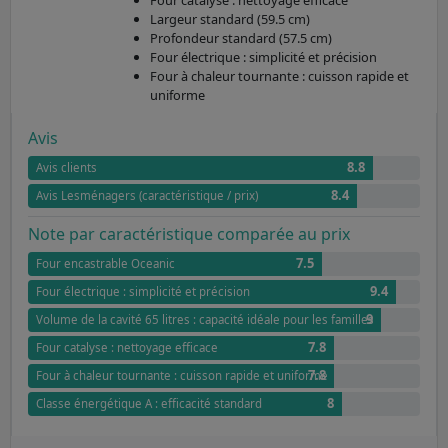
Largeur standard (59.5 cm)
Profondeur standard (57.5 cm)
Four électrique : simplicité et précision
Four à chaleur tournante : cuisson rapide et
uniforme
Avis
8.8
Avis clients
8.4
Avis Lesménagers (caractéristique / prix)
Note par caractéristique comparée au prix
7.5
Four encastrable Oceanic
9.4
Four électrique : simplicité et précision
9
Volume de la cavité 65 litres : capacité idéale pour les familles
7.8
Four catalyse : nettoyage efficace
7.8
Four à chaleur tournante : cuisson rapide et uniforme
8
Classe énergétique A : efficacité standard