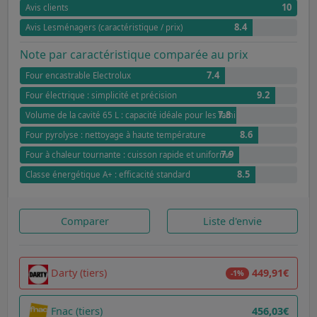
10
Avis clients
8.4
Avis Lesménagers (caractéristique / prix)
Note par caractéristique comparée au prix
7.4
Four encastrable Electrolux
9.2
Four électrique : simplicité et précision
7.8
Volume de la cavité 65 L : capacité idéale pour les familles
8.6
Four pyrolyse : nettoyage à haute température
7.9
Four à chaleur tournante : cuisson rapide et uniforme
8.5
Classe énergétique A+ : efficacité standard
Comparer
Liste d'envie
Darty (tiers)
449,91€
-1%
Fnac (tiers)
456,03€