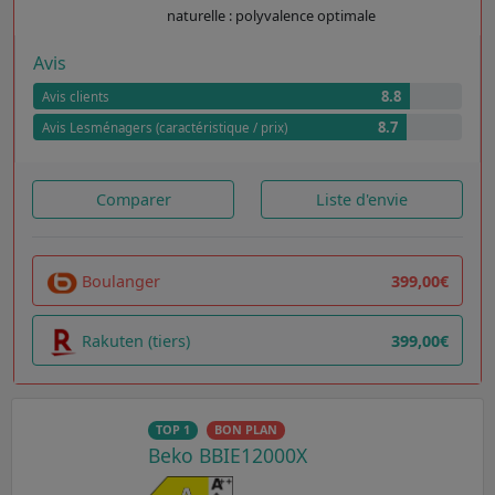
naturelle : polyvalence optimale
Avis
8.8
Avis clients
8.7
Avis Lesménagers (caractéristique / prix)
Comparer
Liste d'envie
Boulanger
399,00€
Rakuten (tiers)
399,00€
TOP 1
BON PLAN
Beko BBIE12000X