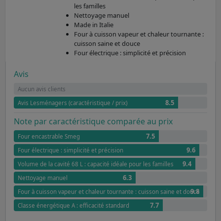
les familles
Nettoyage manuel
Made in Italie
Four à cuisson vapeur et chaleur tournante :
cuisson saine et douce
Four électrique : simplicité et précision
Avis
Aucun avis clients
8.5
Avis Lesménagers (caractéristique / prix)
Note par caractéristique comparée au prix
7.5
Four encastrable Smeg
9.6
Four électrique : simplicité et précision
9.4
Volume de la cavité 68 L : capacité idéale pour les familles
6.3
Nettoyage manuel
9.8
Four à cuisson vapeur et chaleur tournante : cuisson saine et douce
7.7
Classe énergétique A : efficacité standard