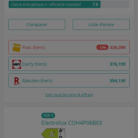
7.6
Classe énergétique A : efficacité standard
Comparer
Liste d'envie
Fnac (tiers)
326,39€
-13%
Darty (tiers)
376,19€
Rakuten (tiers)
394,13€
Voir tous les prix (4 offres)
TOP 7
Electrolux COH4P06BX3