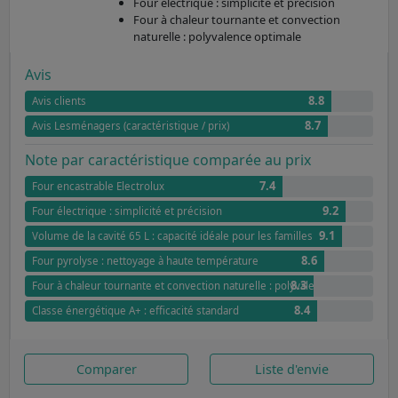
Four électrique : simplicité et précision
Four à chaleur tournante et convection
naturelle : polyvalence optimale
Avis
8.8
Avis clients
8.7
Avis Lesménagers (caractéristique / prix)
Note par caractéristique comparée au prix
7.4
Four encastrable Electrolux
9.2
Four électrique : simplicité et précision
9.1
Volume de la cavité 65 L : capacité idéale pour les familles
8.6
Four pyrolyse : nettoyage à haute température
8.3
Four à chaleur tournante et convection naturelle : polyvalence optimale
8.4
Classe énergétique A+ : efficacité standard
Comparer
Liste d'envie