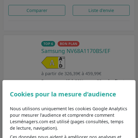
Comparer
Liste d'envie
TOP 6
BON PLAN
Samsung NV68A1170BS/EF
à partir de 326,39€ à 459,99€
Recommandé à
92% pour 29 avis clients
,
découvrez
le four encastrable Samsung
Cookies pour la mesure d’audience
NV68A1170BS/EF
aux caractéristiques
principales suivantes :
Nous utilisons uniquement les cookies Google Analytics
Classe énergétique A : efficacité standard
pour mesurer l’audience et comprendre comment
Volume de la cavité 68 L : capacité idéale pour
les familles
Lesménagers.com est utilisé (pages consultées, temps
Four pyrolyse : nettoyage à haute
de lecture, navigation).
température
Ces données nous aident à améliorer nos analyses et