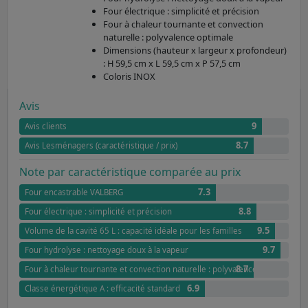
Four électrique : simplicité et précision
Four à chaleur tournante et convection
naturelle : polyvalence optimale
Dimensions (hauteur x largeur x profondeur)
: H 59,5 cm x L 59,5 cm x P 57,5 cm
Coloris INOX
Avis
9
Avis clients
8.7
Avis Lesménagers (caractéristique / prix)
Note par caractéristique comparée au prix
7.3
Four encastrable VALBERG
8.8
Four électrique : simplicité et précision
9.5
Volume de la cavité 65 L : capacité idéale pour les familles
9.7
Four hydrolyse : nettoyage doux à la vapeur
8.7
Four à chaleur tournante et convection naturelle : polyvalence optimale
6.9
Classe énergétique A : efficacité standard