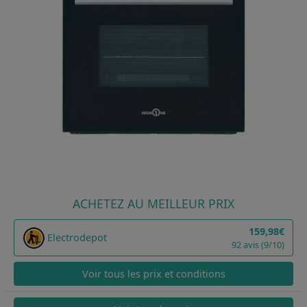
ACHETEZ AU MEILLEUR PRIX
159,98€
Electrodepot
92 avis (9/10)
Voir tous les prix et conditions