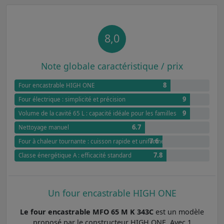
8,0
Note globale caractéristique / prix
8
Four encastrable HIGH ONE
9
Four électrique : simplicité et précision
9
Volume de la cavité 65 L : capacité idéale pour les familles
6.7
Nettoyage manuel
7.6
Four à chaleur tournante : cuisson rapide et uniforme
7.8
Classe énergétique A : efficacité standard
Un four encastrable HIGH ONE
Le four encastrable MFO 65 M K 343C
est un modèle
proposé par le constructeur HIGH ONE. Avec 1