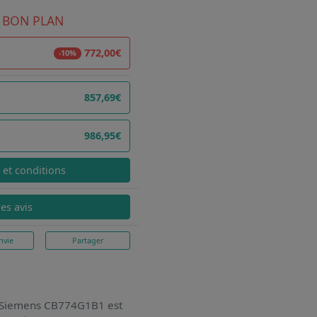
 BON PLAN
772,00€
-10%
857,69€
986,95€
x et conditions
les avis
nvie
Partager
le Siemens CB774G1B1
est