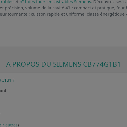
trables
et
n°1 des fours encastrables Siemens
. Découvrez ses ca
é et précision, volume de la cavité 47 : compact et pratique, fou
leur tournante : cuisson rapide et uniforme, classe énergétique A
A PROPOS DU SIEMENS CB774G1B1
74G1B1 ?
ont :
)
oir autres
)