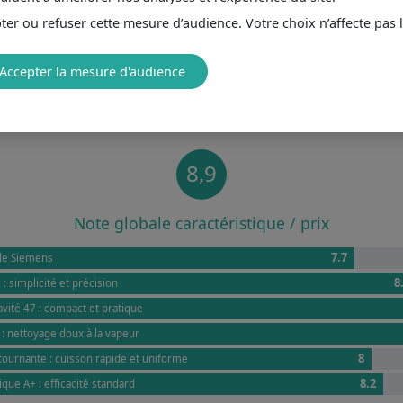
er ou refuser cette mesure d’audience. Votre choix n’affecte pas 
Accepter la mesure d'audience
AVIS DE DE LA RÉDACTION
8,9
Note globale caractéristique / prix
7.7
le Siemens
8
 : simplicité et précision
vité 47 : compact et pratique
: nettoyage doux à la vapeur
8
tournante : cuisson rapide et uniforme
8.2
que A+ : efficacité standard