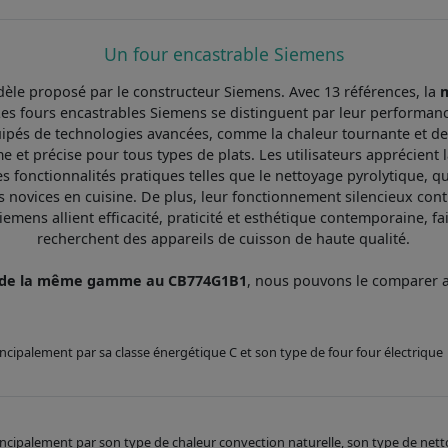
Un four encastrable Siemens
èle proposé par le constructeur Siemens. Avec 13 références, la
es fours encastrables Siemens se distinguent par leur performance
quipés de technologies avancées, comme la chaleur tournante et 
 et précise pour tous types de plats. Les utilisateurs apprécient
 fonctionnalités pratiques telles que le nettoyage pyrolytique, qui f
s novices en cuisine. De plus, leur fonctionnement silencieux co
iemens allient efficacité, praticité et esthétique contemporaine, f
recherchent des appareils de cuisson de haute qualité.
s de la même gamme au CB774G1B1
, nous pouvons le comparer
rincipalement par sa classe énergétique C et son type de four four électrique
principalement par son type de chaleur convection naturelle, son type de net