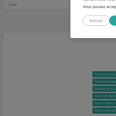
? avis
Vous pouvez accept
Refuser
Four encastrab
Four électrique
Volume de la ca
Four hydrolyse 
Four à chaleur 
Classe énergéti