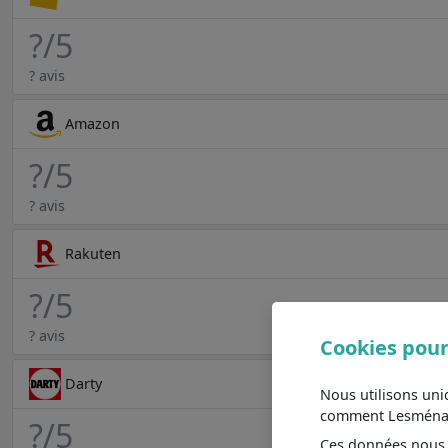
?
/5
? avis
Amazon
?
/5
? avis
Rakuten
?
/5
? avis
Cookies pour
Darty
Nous utilisons un
comment Lesménager
?
/5
Ces données nous a