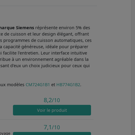
marque Siemens
réprésente environ 5% des
 de cuisson et leur design élégant, offrant
des programmes de cuisson automatiques, ces
 la capacité généreuse, idéale pour préparer
acilite l'entretien. Leur interface intuitive
ntribue à un environnement agréable dans la
aisant d'eux un choix judicieux pour ceux qui
 aux modèles
CM724G1B1
et
HB774G1B2
.
8,2
/10
Voir
le produit
7,1
/10
toyage