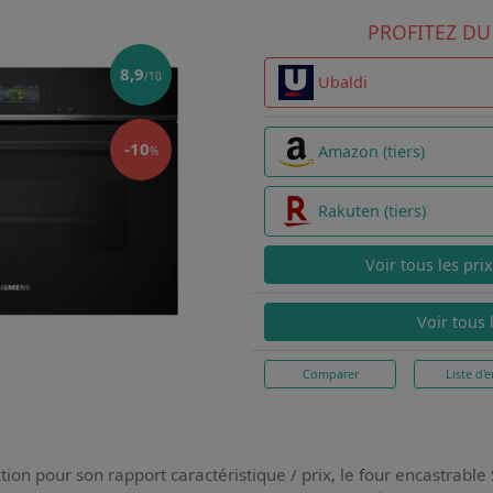
PROFITEZ DU
8,9
/10
Ubaldi
-10
Amazon (tiers)
%
Rakuten (tiers)
Voir tous les pri
Voir tous 
Comparer
Liste d'e
tion pour son rapport caractéristique / prix,
le four encastrab