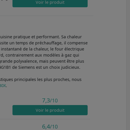
Voir
le produit
isine pratique et performant. Sa chaleur
cessite un temps de préchauffage, il compense
instantané de la chaleur, le four électrique
ndard, contrairement aux modèles à gaz qui
grande polyvalence, mais peuvent être plus
774G1B1 de Siemens est un choix judicieux.
tiques principales les plus proches, nous
30X
.
7,3
/10
Voir
le produit
6,4
/10