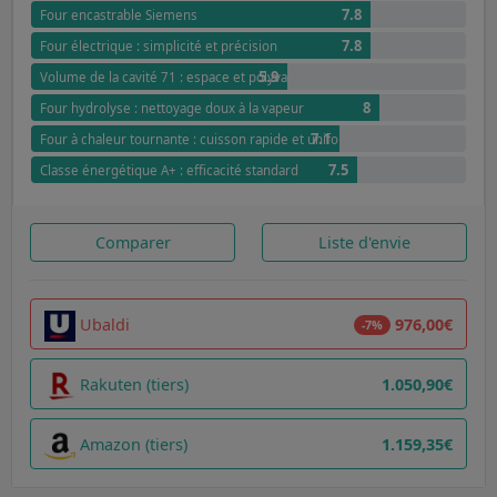
7.8
Four encastrable Siemens
7.8
Four électrique : simplicité et précision
5.9
Volume de la cavité 71 : espace et polyvalence
8
Four hydrolyse : nettoyage doux à la vapeur
7.1
Four à chaleur tournante : cuisson rapide et uniforme
7.5
Classe énergétique A+ : efficacité standard
Comparer
Liste d'envie
Ubaldi
976,00€
-7%
Rakuten (tiers)
1.050,90€
Amazon (tiers)
1.159,35€