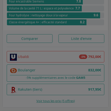
7.8
Four encastrable Siemens
7.7
Volume de la cavité 71 L : espace et polyvalence
9.6
Four hydrolyse : nettoyage doux à la vapeur
8.2
Classe énergétique A+ : efficacité standard
Comparer
Liste d'envie
Ubaldi
792,00€
-5%
Boulanger
832,00€
-5% supplémentaires avec le code
GAM5
Rakuten (tiers)
917,95€
Voir tous les prix (5 offres)