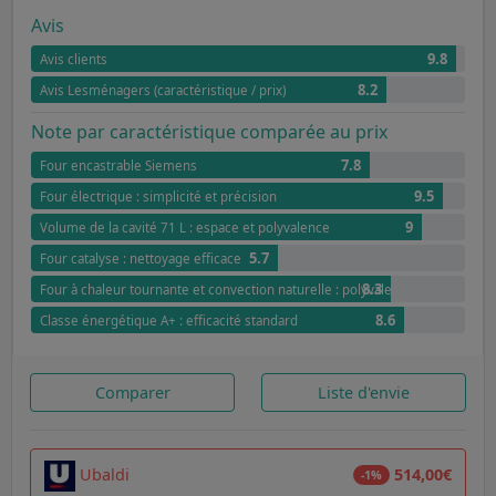
Avis
9.8
Avis clients
8.2
Avis Lesménagers (caractéristique / prix)
Note par caractéristique comparée au prix
7.8
Four encastrable Siemens
9.5
Four électrique : simplicité et précision
9
Volume de la cavité 71 L : espace et polyvalence
5.7
Four catalyse : nettoyage efficace
8.3
Four à chaleur tournante et convection naturelle : polyvalence optimale
8.6
Classe énergétique A+ : efficacité standard
Comparer
Liste d'envie
Ubaldi
514,00€
-1%