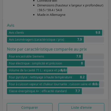
Connecté wifi
Dimensions (hauteur x largeur x profondeur)
: 59.5 / 59.4 / 54.8
Made in Allemagne
Avis
9.8
Avis clients
7.9
Avis Lesménagers (caractéristique / prix)
Note par caractéristique comparée au prix
7.8
Four encastrable Siemens
8
Four électrique : simplicité et précision
6.2
Volume de la cavité 71 L : espace et polyvalence
8.2
Four pyrolyse : nettoyage à haute température
9.5
Four à cuisson vapeur et chaleur tournante : cuisson saine et douce
7.7
Classe énergétique A+ : efficacité standard
Comparer
Liste d'envie