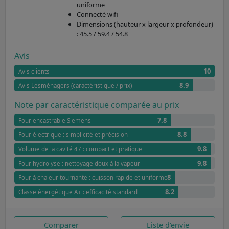
uniforme
Connecté wifi
Dimensions (hauteur x largeur x profondeur)
: 45.5 / 59.4 / 54.8
Avis
10
Avis clients
8.9
Avis Lesménagers (caractéristique / prix)
Note par caractéristique comparée au prix
7.8
Four encastrable Siemens
8.8
Four électrique : simplicité et précision
9.8
Volume de la cavité 47 : compact et pratique
9.8
Four hydrolyse : nettoyage doux à la vapeur
8
Four à chaleur tournante : cuisson rapide et uniforme
8.2
Classe énergétique A+ : efficacité standard
Comparer
Liste d'envie