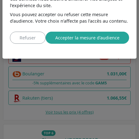
7.5
l’expérience du site.
Four à chaleur tournante : cuisson rapide et uniforme
7
Vous pouvez accepter ou refuser cette mesure
Classe énergétique C : efficacité inférieure
d’audience. Votre choix n’affecte pas l’accès au contenu.
Comparer
Liste d'envie
Refuser
Accepter la mesure d'audience
Ubaldi
991,00€
-4%
Boulanger
1.031,00€
-5% supplémentaires avec le code
GAM5
Rakuten (tiers)
1.066,55€
Voir tous les prix (4 offres)
TOP 6