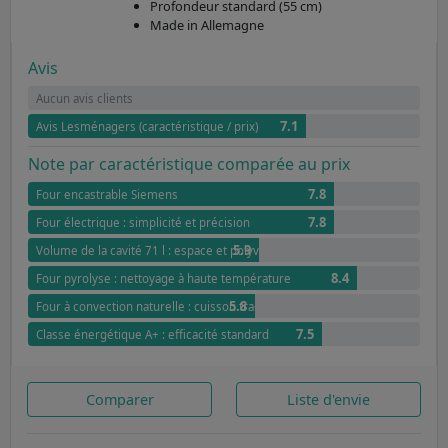
Profondeur standard (55 cm)
Made in Allemagne
Avis
Aucun avis clients
7.1
Avis Lesménagers (caractéristique / prix)
Note par caractéristique comparée au prix
7.8
Four encastrable Siemens
7.8
Four électrique : simplicité et précision
5.9
Volume de la cavité 71 l : espace et polyvalence
8.4
Four pyrolyse : nettoyage à haute température
5.8
Four à convection naturelle : cuisson traditionnelle et douce
7.5
Classe énergétique A+ : efficacité standard
Comparer
Liste d'envie