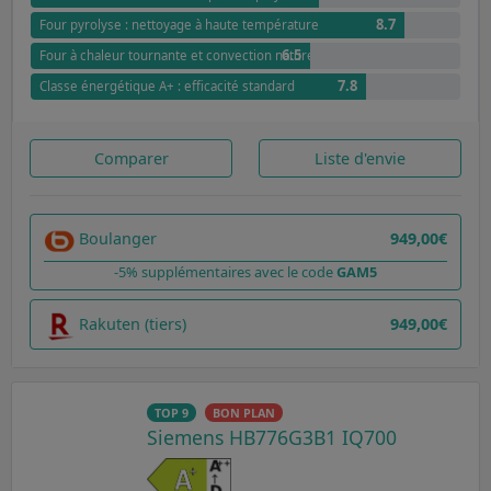
8.7
Four pyrolyse : nettoyage à haute température
6.5
Four à chaleur tournante et convection naturelle : polyvalence optimale
7.8
Classe énergétique A+ : efficacité standard
Comparer
Liste d'envie
Boulanger
949,00€
-5% supplémentaires avec le code
GAM5
Rakuten (tiers)
949,00€
TOP 9
BON PLAN
Siemens HB776G3B1 IQ700