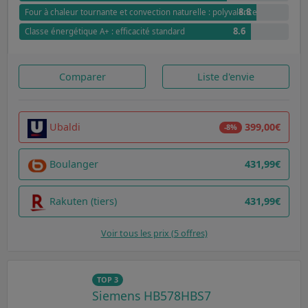
8.8
Four à chaleur tournante et convection naturelle : polyvalence optimale
8.6
Classe énergétique A+ : efficacité standard
Comparer
Liste d'envie
Ubaldi
399,00€
-8%
Boulanger
431,99€
Rakuten (tiers)
431,99€
Voir tous les prix (5 offres)
TOP 3
Siemens HB578HBS7