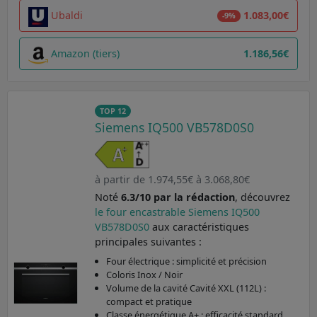
Ubaldi
1.083,00€
-9%
Amazon (tiers)
1.186,56€
TOP 12
Siemens IQ500 VB578D0S0
à partir de 1.974,55€ à 3.068,80€
Noté
6.3/10 par la rédaction
, découvrez
le four encastrable Siemens IQ500
VB578D0S0
aux caractéristiques
principales suivantes :
Four électrique : simplicité et précision
Coloris Inox / Noir
Volume de la cavité Cavité XXL (112L) :
compact et pratique
Classe énergétique A+ : efficacité standard