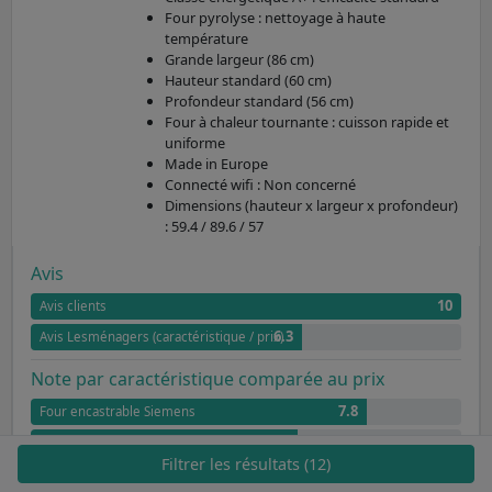
Four pyrolyse : nettoyage à haute
température
Grande largeur (86 cm)
Hauteur standard (60 cm)
Profondeur standard (56 cm)
Four à chaleur tournante : cuisson rapide et
uniforme
Made in Europe
Connecté wifi : Non concerné
Dimensions (hauteur x largeur x profondeur)
: 59.4 / 89.6 / 57
Avis
10
Avis clients
6.3
Avis Lesménagers (caractéristique / prix)
Note par caractéristique comparée au prix
7.8
Four encastrable Siemens
6.2
Four électrique : simplicité et précision
Filtrer les résultats (12)
6.3
Volume de la cavité Cavité XXL (112L) : compact et pratique