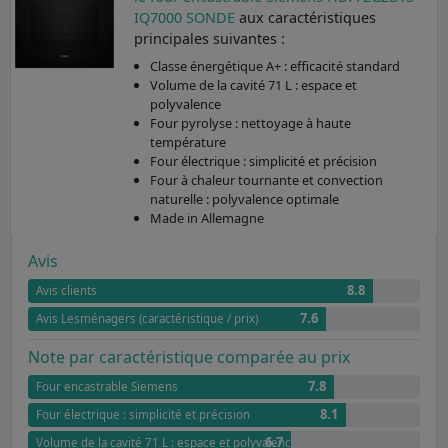
IQ7000 SONDE
aux caractéristiques
principales suivantes :
Classe énergétique A+ : efficacité standard
Volume de la cavité 71 L : espace et
polyvalence
Four pyrolyse : nettoyage à haute
température
Four électrique : simplicité et précision
Four à chaleur tournante et convection
naturelle : polyvalence optimale
Made in Allemagne
Avis
8.8
Avis clients
7.6
Avis Lesménagers (caractéristique / prix)
Note par caractéristique comparée au prix
7.8
Four encastrable Siemens
8.1
Four électrique : simplicité et précision
6.7
Volume de la cavité 71 L : espace et polyvalence