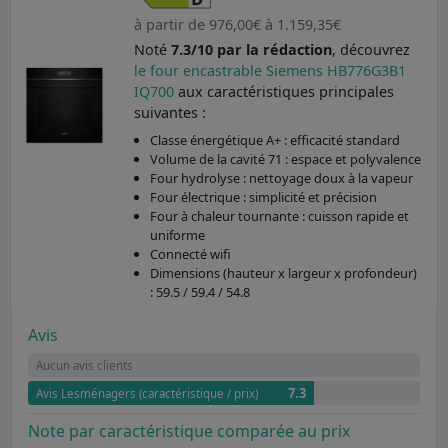
à partir de 976,00€ à 1.159,35€
Noté
7.3/10 par la rédaction
, découvrez
le four encastrable Siemens HB776G3B1
IQ700
aux caractéristiques principales
suivantes :
Classe énergétique A+ : efficacité standard
Volume de la cavité 71 : espace et polyvalence
Four hydrolyse : nettoyage doux à la vapeur
Four électrique : simplicité et précision
Four à chaleur tournante : cuisson rapide et
uniforme
Connecté wifi
Dimensions (hauteur x largeur x profondeur)
: 59.5 / 59.4 / 54.8
Avis
Aucun avis clients
7.3
Avis Lesménagers (caractéristique / prix)
Note par caractéristique comparée au prix