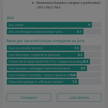
Dimensions (hauteur x largeur x profondeur)
: 59.5 / 59,5 / 54.5
Avis
9
Avis clients
8.1
Avis Lesménagers (caractéristique / prix)
Note par caractéristique comparée au prix
7.8
Four encastrable Siemens
8.2
Four électrique : simplicité et précision
8.8
Volume de la cavité Cavité XXL (71L) : compact et pratique
8.5
Four pyrolyse : nettoyage à haute température
7.4
Four à chaleur tournante : cuisson rapide et uniforme
7.6
Classe énergétique A : efficacité standard
Comparer
Liste d'envie