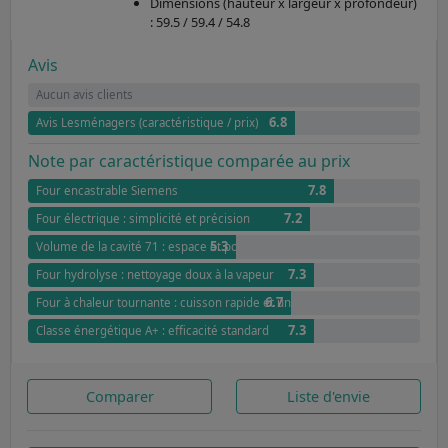
Dimensions (hauteur x largeur x profondeur)
: 59.5 / 59.4 / 54.8
Avis
Aucun avis clients
6.8
Avis Lesménagers (caractéristique / prix)
Note par caractéristique comparée au prix
7.8
Four encastrable Siemens
7.2
Four électrique : simplicité et précision
5.3
Volume de la cavité 71 : espace et polyvalence
7.3
Four hydrolyse : nettoyage doux à la vapeur
6.7
Four à chaleur tournante : cuisson rapide et uniforme
7.3
Classe énergétique A+ : efficacité standard
Comparer
Liste d'envie