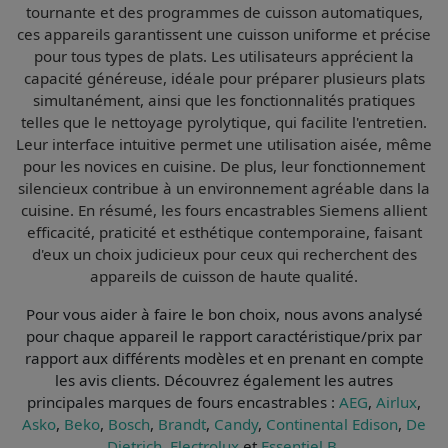
tournante et des programmes de cuisson automatiques,
ces appareils garantissent une cuisson uniforme et précise
pour tous types de plats. Les utilisateurs apprécient la
capacité généreuse
, idéale pour préparer plusieurs plats
simultanément, ainsi que les fonctionnalités pratiques
telles que le
nettoyage pyrolytique
, qui facilite l'entretien.
Leur
interface intuitive
permet une utilisation aisée, même
pour les novices en cuisine. De plus, leur
fonctionnement
silencieux
contribue à un environnement agréable dans la
cuisine. En résumé, les fours encastrables Siemens allient
efficacité
,
praticité
et
esthétique contemporaine
, faisant
d'eux un choix judicieux pour ceux qui recherchent des
appareils de cuisson de haute qualité.
Pour vous aider à faire le bon choix, nous avons analysé
pour chaque appareil le
rapport caractéristique/prix par
rapport aux différents modèles et en prenant en compte
les avis clients
. Découvrez également les autres
principales marques de fours encastrables :
AEG
,
Airlux
,
Asko
,
Beko
,
Bosch
,
Brandt
,
Candy
,
Continental Edison
,
De
Dietrich
,
Electrolux
et
Essentiel B
.