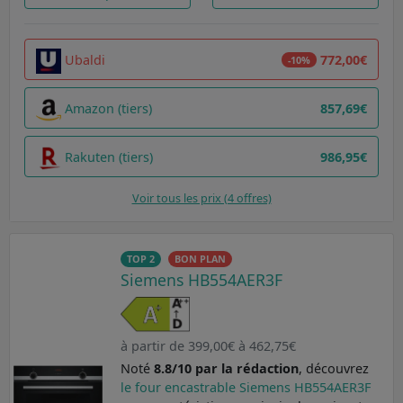
Ubaldi
772,00€
-10%
Amazon (tiers)
857,69€
Rakuten (tiers)
986,95€
Voir tous les prix (4 offres)
TOP 2
BON PLAN
Siemens HB554AER3F
à partir de 399,00€ à 462,75€
Noté
8.8/10 par la rédaction
, découvrez
le four encastrable Siemens HB554AER3F