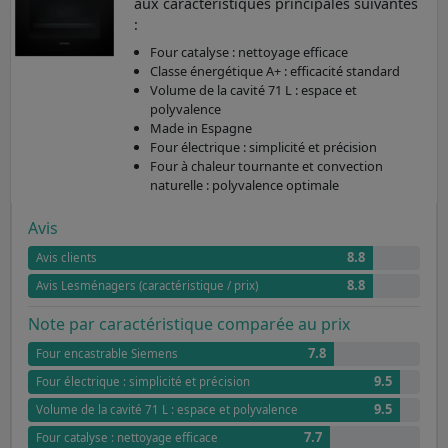
aux caractéristiques principales suivantes
:
Four catalyse : nettoyage efficace
Classe énergétique A+ : efficacité standard
Volume de la cavité 71 L : espace et
polyvalence
Made in Espagne
Four électrique : simplicité et précision
Four à chaleur tournante et convection
naturelle : polyvalence optimale
Avis
8.8
Avis clients
8.8
Avis Lesménagers (caractéristique / prix)
Note par caractéristique comparée au prix
7.8
Four encastrable Siemens
9.5
Four électrique : simplicité et précision
9.5
Volume de la cavité 71 L : espace et polyvalence
7.7
Four catalyse : nettoyage efficace