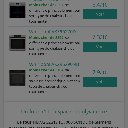
6,4
/10
Moins cher de 639€
, se
différencie principalement par
Voir
son type de chaleur chaleur
tournante.
Whirlpool AKZ96270IX
7,3
/10
Moins cher de 389€
, se
différencie principalement par
Voir
son type de chaleur chaleur
tournante.
Whirlpool AKZ96290NB
Moins cher de 510€
, se
7,9
/10
différencie principalement par
sa classe énergétique A et son
Voir
type de chaleur chaleur
tournante.
Un four 71 L : espace et polyvalence
Le
four
HB772G2B1S IQ7000 SONDE de Siemens