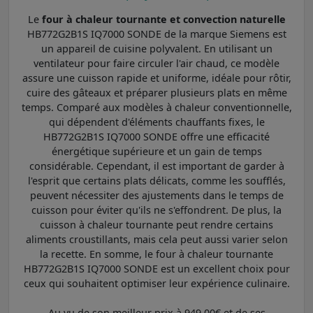
Le
four à chaleur tournante et convection naturelle
HB772G2B1S IQ7000 SONDE de la marque Siemens est
un appareil de cuisine polyvalent. En utilisant un
ventilateur pour faire circuler l'air chaud, ce modèle
assure une cuisson rapide et uniforme, idéale pour rôtir,
cuire des gâteaux et préparer plusieurs plats en même
temps. Comparé aux modèles à chaleur conventionnelle,
qui dépendent d'éléments chauffants fixes, le
HB772G2B1S IQ7000 SONDE offre une efficacité
énergétique supérieure et un gain de temps
considérable. Cependant, il est important de garder à
l'esprit que certains plats délicats, comme les soufflés,
peuvent nécessiter des ajustements dans le temps de
cuisson pour éviter qu'ils ne s'effondrent. De plus, la
cuisson à chaleur tournante peut rendre certains
aliments croustillants, mais cela peut aussi varier selon
la recette. En somme, le four à chaleur tournante
HB772G2B1S IQ7000 SONDE est un excellent choix pour
ceux qui souhaitent optimiser leur expérience culinaire.
Au vu de son meilleur prix à 949,00€ et de ses