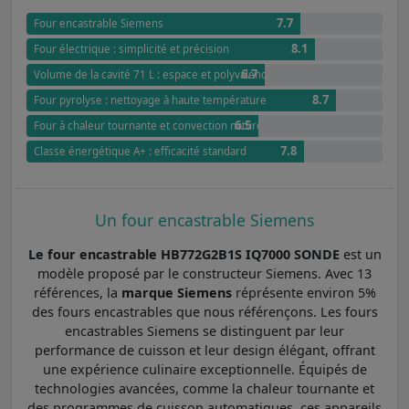
7.7
Four encastrable Siemens
8.1
Four électrique : simplicité et précision
6.7
Volume de la cavité 71 L : espace et polyvalence
8.7
Four pyrolyse : nettoyage à haute température
6.5
Four à chaleur tournante et convection naturelle : polyvalence optimale
7.8
Classe énergétique A+ : efficacité standard
Un four encastrable Siemens
Le four encastrable HB772G2B1S IQ7000 SONDE
est un
modèle proposé par le constructeur Siemens. Avec 13
références, la
marque Siemens
réprésente environ 5%
des fours encastrables que nous référençons. Les fours
encastrables Siemens se distinguent par leur
performance de cuisson et leur design élégant, offrant
une expérience culinaire exceptionnelle. Équipés de
technologies avancées, comme la chaleur tournante et
des programmes de cuisson automatiques, ces appareils