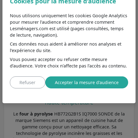
Cookies pour la mesure d’audience
sa classe énergétique A.
Rosières RFKD59PN
Nous utilisons uniquement les cookies Google Analytics
7,4
/10
Moins cher de 444€
, se
pour mesurer l’audience et comprendre comment
différencie principalement par
Voir
Lesménagers.com est utilisé (pages consultées, temps
sa classe énergétique A.
de lecture, navigation).
Samsung
Ces données nous aident à améliorer nos analyses et
NV7B44304AS
l’expérience du site.
8,0
/10
Moins cher de 399€
, se
Vous pouvez accepter ou refuser cette mesure
différencie principalement par
Voir
d’audience. Votre choix n’affecte pas l’accès au contenu.
son type de chaleur chaleur
tournante.
Refuser
Accepter la mesure d'audience
Un four à nettoyage par pyrolyse : nettoyage à
haute température
Le
four à pyrolyse
HB772G2B1S IQ7000 SONDE de la
marque Siemens est un appareil de cuisine haut de
gamme conçu pour un nettoyage efficace. Sa
technologie de pyrolyse incinère les graisses et les