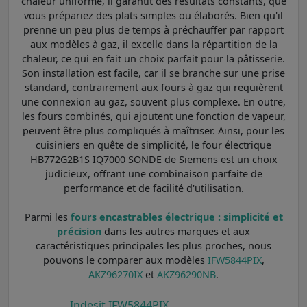
chaleur uniforme, il garantit des résultats constants, que
vous prépariez des plats simples ou élaborés. Bien qu'il
prenne un peu plus de temps à préchauffer par rapport
aux modèles à gaz, il excelle dans la répartition de la
chaleur, ce qui en fait un choix parfait pour la pâtisserie.
Son installation est facile, car il se branche sur une prise
standard, contrairement aux fours à gaz qui requièrent
une connexion au gaz, souvent plus complexe. En outre,
les fours combinés, qui ajoutent une fonction de vapeur,
peuvent être plus compliqués à maîtriser. Ainsi, pour les
cuisiniers en quête de simplicité, le four électrique
HB772G2B1S IQ7000 SONDE de Siemens est un choix
judicieux, offrant une combinaison parfaite de
performance et de facilité d'utilisation.
Parmi les
fours encastrables électrique : simplicité et
précision
dans les autres marques et aux
caractéristiques principales les plus proches, nous
pouvons le comparer aux modèles
IFW5844PIX
,
AKZ96270IX
et
AKZ96290NB
.
Indesit IFW5844PIX