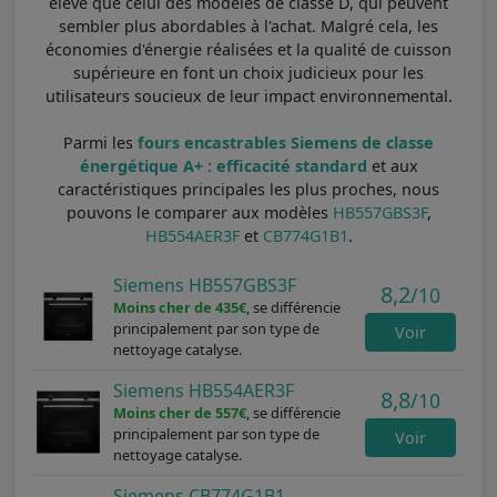
élevé que celui des modèles de classe D, qui peuvent
sembler plus abordables à l'achat. Malgré cela, les
économies d'énergie réalisées et la qualité de cuisson
supérieure en font un choix judicieux pour les
utilisateurs soucieux de leur impact environnemental.
Parmi les
fours encastrables Siemens de classe
énergétique A+ : efficacité standard
et aux
caractéristiques principales les plus proches, nous
pouvons le comparer aux modèles
HB557GBS3F
,
HB554AER3F
et
CB774G1B1
.
Siemens HB557GBS3F
8,2
/10
Moins cher de 435€
, se différencie
principalement par son type de
Voir
nettoyage catalyse.
Siemens HB554AER3F
8,8
/10
Moins cher de 557€
, se différencie
principalement par son type de
Voir
nettoyage catalyse.
Siemens CB774G1B1