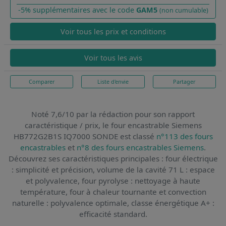
-5% supplémentaires avec le code
GAM5
(non cumulable)
Voir tous les prix et conditions
Voir tous les avis
Comparer
Liste d'envie
Partager
Noté 7,6/10 par la rédaction pour son rapport
caractéristique / prix,
le four encastrable Siemens
HB772G2B1S IQ7000 SONDE
est classé
n°113 des fours
encastrables
et
n°8 des fours encastrables Siemens
.
Découvrez ses caractéristiques principales : four électrique
: simplicité et précision, volume de la cavité 71 L : espace
et polyvalence, four pyrolyse : nettoyage à haute
température, four à chaleur tournante et convection
naturelle : polyvalence optimale, classe énergétique A+ :
efficacité standard.