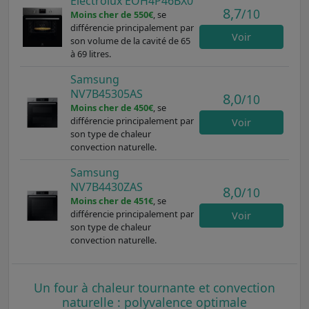
Electrolux EOH4P46BX0
8,7
/10
Moins cher de 550€
, se
différencie principalement par
Voir
son volume de la cavité de 65
à 69 litres.
Samsung
NV7B45305AS
8,0
/10
Moins cher de 450€
, se
différencie principalement par
Voir
son type de chaleur
convection naturelle.
Samsung
NV7B4430ZAS
8,0
/10
Moins cher de 451€
, se
différencie principalement par
Voir
son type de chaleur
convection naturelle.
Un four à chaleur tournante et convection
naturelle : polyvalence optimale