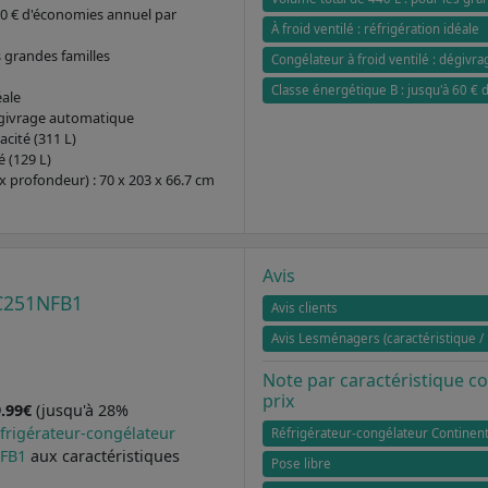
 60 € d'économies annuel par
À froid ventilé : réfrigération idéale
s grandes familles
Congélateur à froid ventilé : dégivr
Classe énergétique B : jusqu'à 60 €
éale
dégivrage automatique
acité (311 L)
 (129 L)
x profondeur) : 70 x 203 x 66.7 cm
Avis
FC251NFB1
Avis clients
Avis Lesménagers (caractéristique / 
Note par caractéristique 
prix
9.99€
(jusqu'à 28%
éfrigérateur-congélateur
Réfrigérateur-congélateur Continent
NFB1
aux caractéristiques
Pose libre