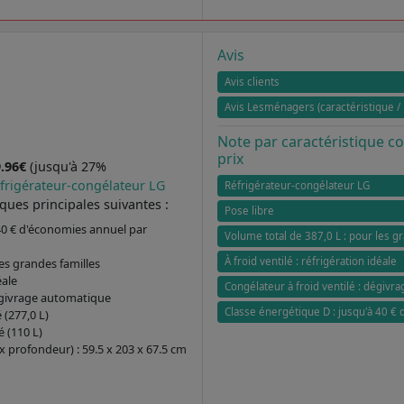
Avis
Avis clients
Avis Lesménagers (caractéristique / 
Note par caractéristique 
prix
9.96€
(jusqu'à 27%
éfrigérateur-congélateur LG
Réfrigérateur-congélateur LG
iques principales suivantes :
Pose libre
 40 € d'économies annuel par
Volume total de 387,0 L : pour les g
À froid ventilé : réfrigération idéale
les grandes familles
éale
Congélateur à froid ventilé : dégivr
dégivrage automatique
Classe énergétique D : jusqu'à 40 €
 (277,0 L)
 (110 L)
 profondeur) : 59.5 x 203 x 67.5 cm