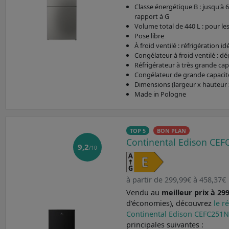
Classe énergétique B : jusqu'à
rapport à G
Volume total de 440 L : pour le
Pose libre
À froid ventilé : réfrigération id
Congélateur à froid ventilé : 
Réfrigérateur à très grande cap
Congélateur de grande capacité
Dimensions (largeur x hauteur 
Made in Pologne
TOP 5
BON PLAN
Continental Edison CE
9,2
/10
à partir de 299,99€ à 458,37€
Vendu au
meilleur prix à 29
d'économies), découvrez
le r
Continental Edison CEFC251
principales suivantes :