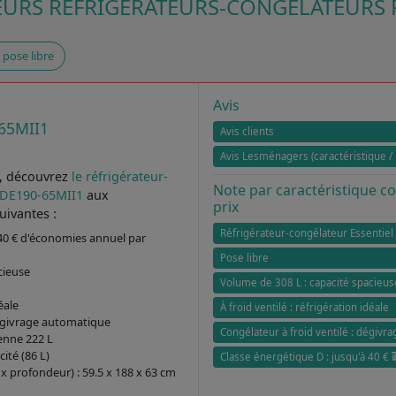
EURS RÉFRIGÉRATEURS-CONGÉLATEURS 
pose libre
Avis
-65MII1
Avis clients
Avis Lesménagers (caractéristique / 
, découvrez
le réfrigérateur-
Note par caractéristique 
CVDE190-65MII1
aux
prix
uivantes :
Réfrigérateur-congélateur Essentiel
 40 € d'économies annuel par
Pose libre
cieuse
Volume de 308 L : capacité spacieus
éale
À froid ventilé : réfrigération idéale
dégivrage automatique
Congélateur à froid ventilé : dégivr
enne 222 L
té (86 L)
Classe énergétique D : jusqu'à 40 €
x profondeur) : 59.5 x 188 x 63 cm