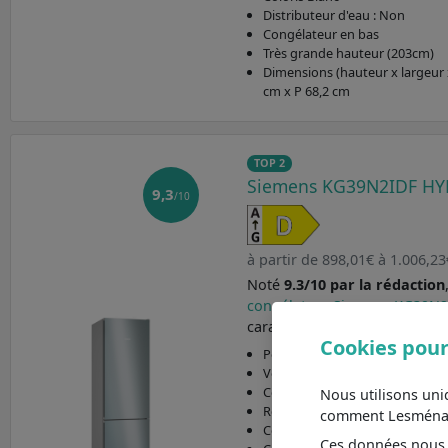
Distributeur d'eau : Non
Congélateur en bas
Très grande hauteur (203cm)
Dimensions (hauteur x largeur 
cm x P 68,2 cm
TOP 2
Siemens KG39N2IDF H
9,3
/10
à partir de 898,01€ à 1.006,23
Noté
9.3/10 par la rédaction
congélateur Siemens KG39N
caractéristiques principales s
Cookies pour
Pose libre
Volume total de 363 l : pour les
Coloris Inox anti-trace de doigt
Nous utilisons un
Réfrigérateur à grande capacité 
comment Lesménager
Congélateur à froid ventilé : 
Ces données nous a