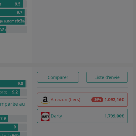
9.5
e
9.7
9.7
age automatique
7.7
 d'économies annuel par rapport à G
Comparer
Liste d'envie
9.8
9.2
prix)
Amazon (tiers)
1.092,16€
-39%
comparée au
Darty
1.799,00€
7.9
9
9.2
ndes familles