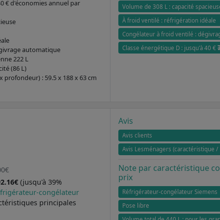
 40 € d'économies annuel par
Volume de 308 L : capacité spacieus
À froid ventilé : réfrigération idéale
cieuse
Congélateur à froid ventilé : dégivr
éale
Classe énergétique D : jusqu'à 40 €
dégivrage automatique
enne 222 L
té (86 L)
x profondeur) : 59.5 x 188 x 63 cm
Avis
Avis clients
Avis Lesménagers (caractéristique / 
Note par caractéristique 
00€
prix
92.16€
(jusqu'à 39%
éfrigérateur-congélateur
Réfrigérateur-congélateur Siemens
ctéristiques principales
Pose libre
Volume total de 440 L : pour les gra