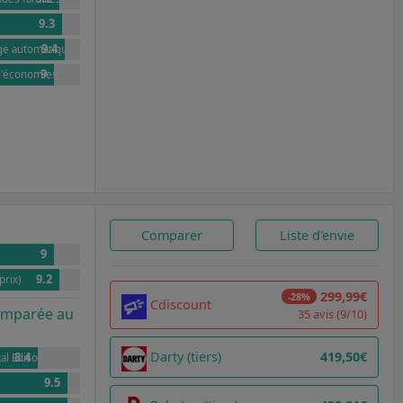
9.3
9.4
age automatique
9
 d'économies annuel par rapport à G
Comparer
Liste d'envie
9
9.2
prix)
299,99€
-28%
Cdiscount
comparée au
35 avis (9/10)
Darty (tiers)
419,50€
8.4
al Edison
9.5