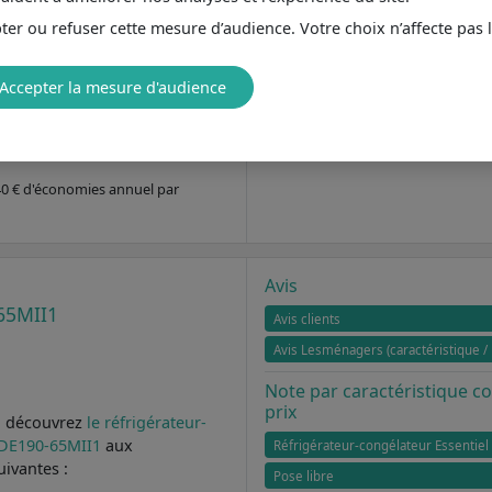
 (103 l)
buteur
er ou refuser cette mesure d’audience. Votre choix n’affecte pas 
Accepter la mesure d'audience
éale
 40 € d'économies annuel par
Avis
65MII1
Avis clients
Avis Lesménagers (caractéristique / 
Note par caractéristique 
prix
, découvrez
le réfrigérateur-
VDE190-65MII1
aux
Réfrigérateur-congélateur Essentiel
uivantes :
Pose libre