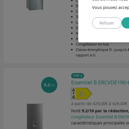
Congélateur de grande capacité
Distributeur d'eau : Sans distri
Vous pouvez accept
Connecté wifi : Non
Très grande hauteur (203 cm)
Largeur standard (60 cm)
Refuser
Grande profondeur (66,5 cm)
Made in Pologne
À froid ventilé : réfrigération id
Congélateur en bas
Classe énergétique D : jusqu'à
rapport à G
TOP 3
Essentiel B ERCVDE190-
9,2
/10
à partir de 429,00€ à 429,00€
Noté
9.2/10 par la rédaction
congélateur Essentiel B ERC
caractéristiques principales s