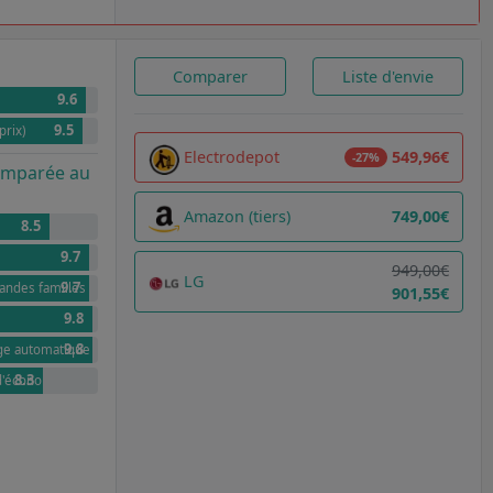
Comparer
Liste d'envie
9.6
9.5
prix)
Electrodepot
549,96€
-27%
comparée au
Amazon (tiers)
749,00€
8.5
9.7
949,00€
LG
9.7
randes familles
901,55€
9.8
9.8
age automatique
8.3
 d'économies annuel par rapport à G