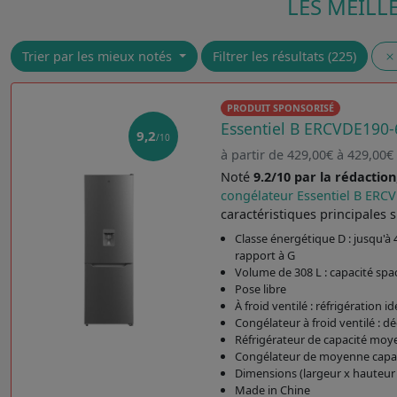
LES MEILL
Trier par les mieux notés
Filtrer les résultats (225)
PRODUIT SPONSORISÉ
Essentiel B ERCVDE190
9,2
/10
à partir de 429,00€ à 429,00€
Noté
9.2/10 par la rédaction
congélateur Essentiel B ER
caractéristiques principales s
Classe énergétique D : jusqu'à
rapport à G
Volume de 308 L : capacité spa
Pose libre
À froid ventilé : réfrigération id
Congélateur à froid ventilé : 
Réfrigérateur de capacité moy
Congélateur de moyenne capaci
Dimensions (largeur x hauteur 
Made in Chine