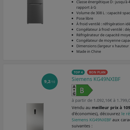
Classe énergétique D : jusqu'à
rapport à G
Volume de 308 L : capacité spa
Pose libre
À froid ventilé : réfrigération id
Congélateur à froid ventilé : 
Réfrigérateur de capacité moy
Congélateur de moyenne capaci
Dimensions (largeur x hauteur 
Made in Chine
TOP 4
BON PLAN
Siemens KG49NXIBF
9,2
/10
à partir de 1.092,16€ à 1.799,
Vendu au
meilleur prix à 10
d'économies), découvrez
le r
Siemens KG49NXIBF
aux cara
suivantes :