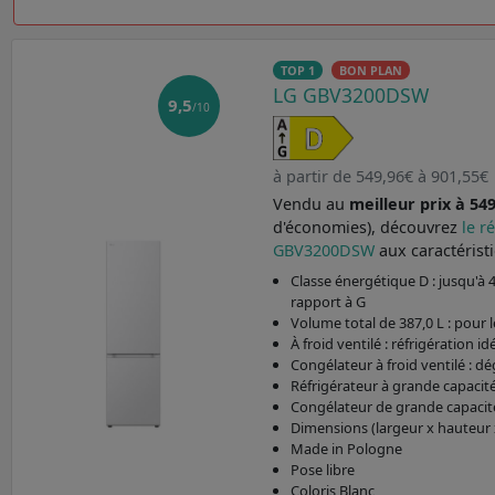
TOP 1
BON PLAN
LG GBV3200DSW
9,5
/10
à partir de 549,96€ à 901,55€
Vendu au
meilleur prix à 54
d'économies), découvrez
le r
GBV3200DSW
aux caractérist
Classe énergétique D : jusqu'à
rapport à G
Volume total de 387,0 L : pour 
À froid ventilé : réfrigération id
Congélateur à froid ventilé : 
Réfrigérateur à grande capacité
Congélateur de grande capacité
Dimensions (largeur x hauteur x
Made in Pologne
Pose libre
Coloris Blanc