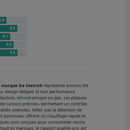
8.9
9.5
9.1
9.3
9.5
a
marque De Dietrich
réprésente environ 0%
ur design élégant et leur performance
duction, vitrocéramique ou gaz, ces plaques
 de cuisson précises, permettant un contrôle
lités avancées, telles que la détection de
n particulier, offrent un chauffage rapide et
es plaques sont conçues pour consommer moins
 d'autres marques, le rapport qualité-prix est