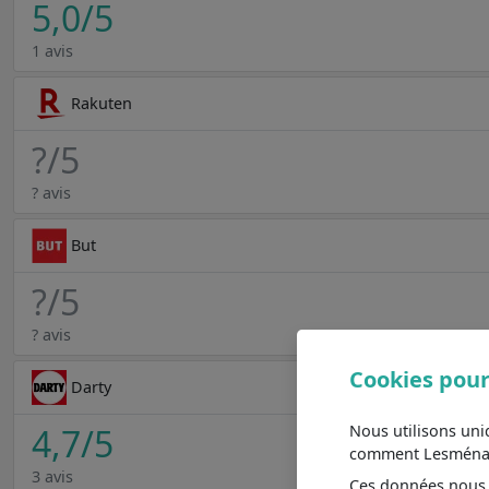
5,0
/5
1 avis
Rakuten
?
/5
? avis
But
?
/5
? avis
Cookies pour
Darty
Nous utilisons un
4,7
/5
comment Lesménager
3 avis
Ces données nous a