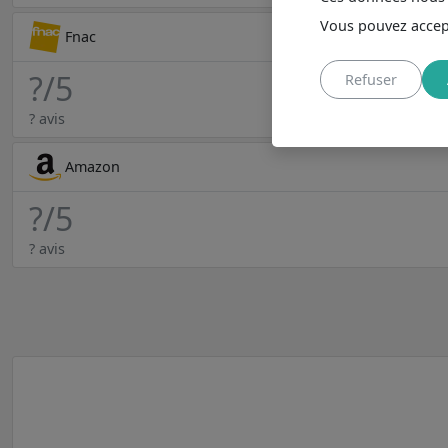
Vous pouvez accept
Fnac
?
/5
Refuser
? avis
Amazon
?
/5
? avis