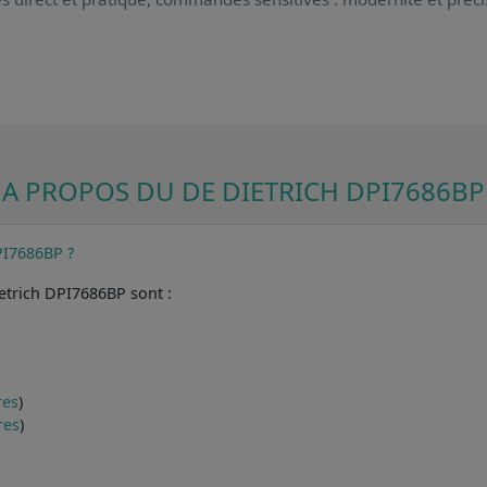
A PROPOS DU DE DIETRICH DPI7686BP
PI7686BP ?
etrich DPI7686BP sont :
res
)
res
)