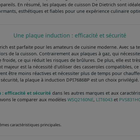
s appareils. En résumé, les plaques de cuisson De Dietrich sont idé
ormants, esthétiques et fiables pour une expérience culinaire opti
Une plaque induction : efficacité et sécurité
ch est parfaite pour les amateurs de cuisine moderne. Avec sa te
lors de la cuisson. Contrairement aux plaques à gaz, qui nécessiten
 froide, ce qui réduit les risques de brûlures. De plus, elle est trè
t majeur est la nécessité d'utiliser des casseroles compatibles, ce 
nt être moins réactives et nécessiter plus de temps pour chauffer.
sécurité, la plaque à induction DPI7686BP est un choix privilégié.
: efficacité et sécurité
dans les autres marques et aux caractéris
vons le comparer aux modèles
WSQ2160NE
,
LIT6043
et
PVS831H
êmes caractéristiques principales.