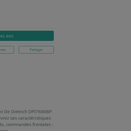
les avis
nvie
Partager
on De Dietrich DPI7686BP
vrez ses caractéristiques
tots, commandes frontales :
sion.