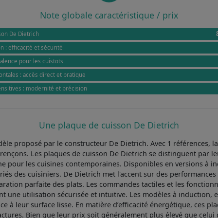
Note globale caractéristique / prix
son De Dietrich
 : efficacité et sécurité
valence pour les cuistots
tales : accès direct et pratique
itives : modernité et précision
Une plaque de cuisson De Dietrich
èle proposé par le constructeur De Dietrich. Avec 1 références, l
rençons. Les plaques de cuisson De Dietrich se distinguent par le
ne pour les cuisines contemporaines. Disponibles en versions à in
és des cuisiniers. De Dietrich met l'accent sur des performances
ation parfaite des plats. Les commandes tactiles et les fonctionna
nt une utilisation sécurisée et intuitive. Les modèles à induction, e
grâce à leur surface lisse. En matière d’efficacité énergétique, c
 factures. Bien que leur prix soit généralement plus élevé que celui