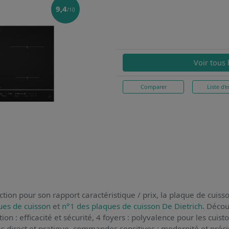
9,4
/10
Voir tous 
Comparer
Liste d'e
tion pour son rapport caractéristique / prix,
la plaque de cuiss
ues de cuisson
et
n°1 des plaques de cuisson De Dietrich
. Décou
tion : efficacité et sécurité, 4 foyers : polyvalence pour les cuis
s direct et pratique, commandes sensitives : modernité et préci