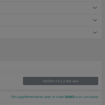
Vérifier s'il y a des avis
-5% supplémentaires avec le code
GAM5
(non cumulable)