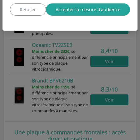
BPV6210B
.
Refuser
Accepter la mesure d'audience
PROLINE IH 235 T
7,3
/10
Moins cher de 118€
, possède
les mêmes caractéristiques
Voir
principales.
Oceanic TV2ZSE9
8,4
/10
Moins cher de 232€
, se
différencie principalement par
Voir
son type de plaque
vitrocéramique.
Brandt BPV6210B
Moins cher de 115€
, se
8,3
/10
différencie principalement par
son type de plaque
Voir
vitrocéramique et son type de
commandes à manettes.
Une plaque à commandes frontales : accès
direct et pratique