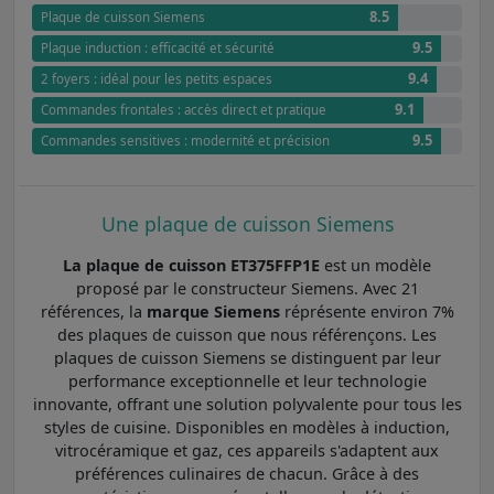
8.5
Plaque de cuisson Siemens
9.5
Plaque induction : efficacité et sécurité
9.4
2 foyers : idéal pour les petits espaces
9.1
Commandes frontales : accès direct et pratique
9.5
Commandes sensitives : modernité et précision
Une plaque de cuisson Siemens
La plaque de cuisson ET375FFP1E
est un modèle
proposé par le constructeur Siemens. Avec 21
références, la
marque Siemens
réprésente environ 7%
des plaques de cuisson que nous référençons. Les
plaques de cuisson Siemens se distinguent par leur
performance exceptionnelle et leur technologie
innovante, offrant une solution polyvalente pour tous les
styles de cuisine. Disponibles en modèles à induction,
vitrocéramique et gaz, ces appareils s'adaptent aux
préférences culinaires de chacun. Grâce à des