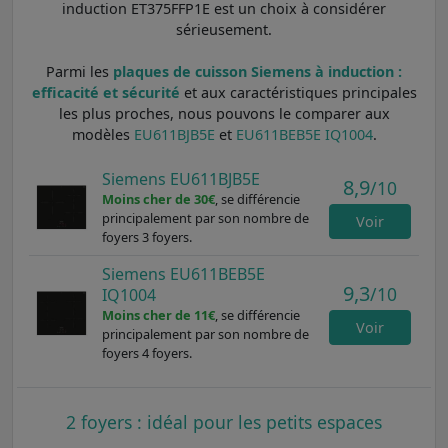
induction ET375FFP1E est un choix à considérer
sérieusement.
Parmi les
plaques de cuisson Siemens à induction :
efficacité et sécurité
et aux caractéristiques principales
les plus proches, nous pouvons le comparer aux
modèles
EU611BJB5E
et
EU611BEB5E IQ1004
.
Siemens EU611BJB5E
8,9
/10
Moins cher de 30€
, se différencie
principalement par son nombre de
Voir
foyers 3 foyers.
Siemens EU611BEB5E
9,3
/10
IQ1004
Moins cher de 11€
, se différencie
Voir
principalement par son nombre de
foyers 4 foyers.
2 foyers : idéal pour les petits espaces