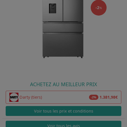
-2
%
ACHETEZ AU MEILLEUR PRIX
Darty (tiers)
1.381,98€
-2%
Voir tous les prix et conditions
Voir tous les avis