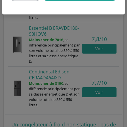
différencie principalement par
Voir
sa classe énergétique D et son
volume total de 350 à 550
litres.
Essentiel B ERAVDE180-
90HOV6
7,8
/10
Moins cher de 701€
, se
différencie principalement par
Voir
son volume total de 350 à 550
litres et sa classe énergétique
D.
Continental Edison
CERA4D464IXD
7,7
/10
Moins cher de 810€
, se
différencie principalement par
Voir
sa classe énergétique D et son
volume total de 350 à 550
litres.
Un congélateur à froid non statique : pas de