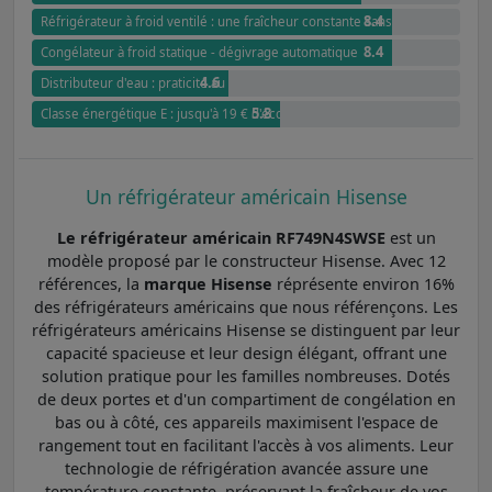
8.4
Réfrigérateur à froid ventilé : une fraîcheur constante sans humidité
8.4
Congélateur à froid statique - dégivrage automatique
4.6
Distributeur d'eau : praticité au quotidien
5.8
Classe énergétique E : jusqu'à 19 € d'économies annuelles par rapport à G
Un réfrigérateur américain Hisense
Le réfrigérateur américain RF749N4SWSE
est un
modèle proposé par le constructeur Hisense. Avec 12
références, la
marque Hisense
réprésente environ 16%
des réfrigérateurs américains que nous référençons. Les
réfrigérateurs américains Hisense se distinguent par leur
capacité spacieuse et leur design élégant, offrant une
solution pratique pour les familles nombreuses. Dotés
de deux portes et d'un compartiment de congélation en
bas ou à côté, ces appareils maximisent l'espace de
rangement tout en facilitant l'accès à vos aliments. Leur
technologie de réfrigération avancée assure une
température constante, préservant la fraîcheur de vos