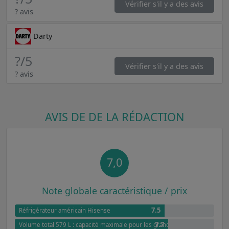
Vérifier s'il y a des avis
? avis
Darty
?
/5
Vérifier s'il y a des avis
? avis
AVIS DE DE LA RÉDACTION
7,0
Note globale caractéristique / prix
7.5
Réfrigérateur américain Hisense
7.7
Volume total 579 L : capacité maximale pour les grandes familles