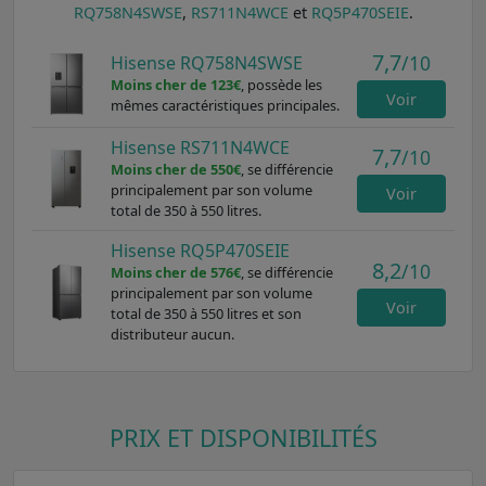
RQ758N4SWSE
,
RS711N4WCE
et
RQ5P470SEIE
.
7,7
/10
Hisense RQ758N4SWSE
Moins cher de 123€
, possède les
Voir
mêmes caractéristiques principales.
Hisense RS711N4WCE
7,7
/10
Moins cher de 550€
, se différencie
principalement par son volume
Voir
total de 350 à 550 litres.
Hisense RQ5P470SEIE
8,2
/10
Moins cher de 576€
, se différencie
principalement par son volume
Voir
total de 350 à 550 litres et son
distributeur aucun.
PRIX ET DISPONIBILITÉS