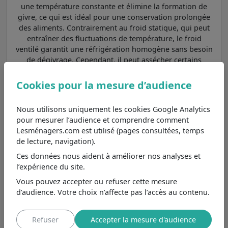
une température constante et élimine la formation de
givre, ce qui est idéal pour une conservation prolongée
des aliments. Contrairement au froid statique, qui peut
entraîner des fluctuations de température, le froid
ventilé garantit une réfrigération homogène sans besoin
de dégivrage. Cependant, il peut assécher certains
produits comme les fruits et légumes, un inconvénient
que le froid brassé gère mieux grâce à un taux
Cookies pour la mesure d’audience
d'humidité plus élevé. Le RF749N4SWSE de Hisense est
donc un choix judicieux pour ceux qui recherchent une
Nous utilisons uniquement les cookies Google Analytics
réfrigération facile à entretenir et performante.
pour mesurer l’audience et comprendre comment
Lesménagers.com est utilisé (pages consultées, temps
Parmi les
réfrigérateurs américains à froid ventilé
de lecture, navigation).
dans les autres marques et aux caractéristiques
principales les plus proches, nous pouvons le comparer
Ces données nous aident à améliorer nos analyses et
aux modèles
CERA532NFIXD
,
ERAVDE180-90HOV6
et
l’expérience du site.
CERA4D464IXD
.
Vous pouvez accepter ou refuser cette mesure
d’audience. Votre choix n’affecte pas l’accès au contenu.
Continental Edison
CERA532NFIXD
7,6
/10
Refuser
Accepter la mesure d'audience
Moins cher de 800€
, se