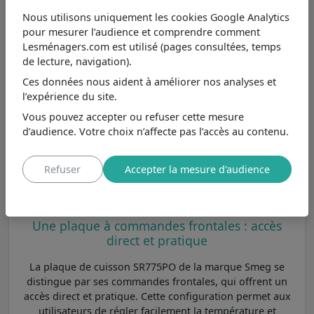
et
SR975NGH
.
Nous utilisons uniquement les cookies Google Analytics
pour mesurer l’audience et comprendre comment
7,2
/10
Smeg SR975XGH
Lesménagers.com est utilisé (pages consultées, temps
Moins cher de 53€
, possède les
Voir
de lecture, navigation).
mêmes caractéristiques principales.
Ces données nous aident à améliorer nos analyses et
7,2
/10
Smeg SE775GH5
l’expérience du site.
Moins cher de 58€
, possède les
Voir
Vous pouvez accepter ou refuser cette mesure
mêmes caractéristiques principales.
d’audience. Votre choix n’affecte pas l’accès au contenu.
6,9
/10
Smeg SR975NGH
Moins cher de 44€
, possède les
Refuser
Accepter la mesure d'audience
Voir
mêmes caractéristiques principales.
Une plaque à commandes frontales : accès
direct et pratique
La plaque de cuisson SR775PO de la marque Smeg se
distingue par ses commandes frontales, qui offrent un
accès direct et pratique. Cette configuration permet aux
utilisateurs de régler facilement la température et