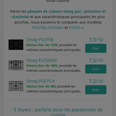
toute cuisine.
Parmi les
plaques de cuisson Smeg gaz : précision et
réactivité
et aux caractéristiques principales les plus
proches, nous pouvons le comparer aux modèles
PV275B
,
P272XGH
et
PGF75-4
.
7,3
/10
Smeg PV275B
Moins cher de 133€
, possède les
Voir
mêmes caractéristiques principales.
7,5
/10
Smeg P272XGH
Moins cher de 190€
, possède les
Voir
mêmes caractéristiques principales.
7,2
/10
Smeg PGF75-4
Moins cher de 58€
, possède les
Voir
mêmes caractéristiques principales.
5 foyers : parfaite pour les passionnés de
cuisine