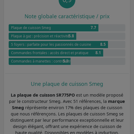
Note globale caractéristique / prix
7.7
Plaque de cuisson Smeg
5.8
Plaque à gaz : précision et réactivité
8.5
5 foyers : parfaite pour les passionnés de cuisine
8.1
Commandes frontales : accès direct et pratique
5.3
Commandes à manettes : contrôle traditionnel et ergonomique
Une plaque de cuisson Smeg
La plaque de cuisson SR775PO
est un modèle proposé
par le constructeur Smeg. Avec 51 références, la
marque
Smeg
réprésente environ 17% des plaques de cuisson
que nous référençons. Les plaques de cuisson Smeg se
distinguent par leur performance exceptionnelle et leur
design élégant, offrant une expérience de cuisson de
haute qualité. Disponibles en modèles à induction,