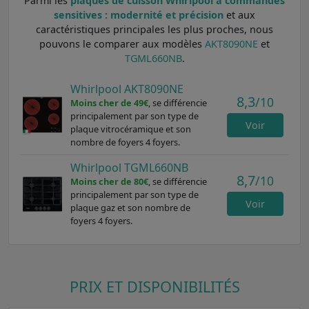
Parmi les
plaques de cuisson Whirlpool à commandes
sensitives : modernité et précision
et aux
caractéristiques principales les plus proches, nous
pouvons le comparer aux modèles
AKT8090NE
et
TGML660NB
.
Whirlpool AKT8090NE
8,3
/10
Moins cher de 49€
, se différencie
principalement par son type de
Voir
plaque vitrocéramique et son
nombre de foyers 4 foyers.
Whirlpool TGML660NB
8,7
/10
Moins cher de 80€
, se différencie
principalement par son type de
Voir
plaque gaz et son nombre de
foyers 4 foyers.
PRIX ET DISPONIBILITÉS