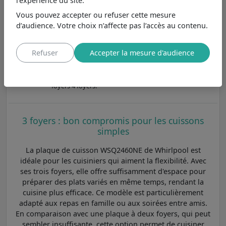
l’expérience du site.
8,3
Vous pouvez accepter ou refuser cette mesure
/10
Whirlpool WSB9260NE
d’audience. Votre choix n’affecte pas l’accès au contenu.
Au même prix
, possède les
Voir
mêmes caractéristiques principales.
Refuser
Accepter la mesure d'audience
Whirlpool WSQ2160NE
9,1
/10
Moins cher de 49€
, se différencie
principalement par son nombre de
Voir
foyers 4 foyers.
3 foyers : bon compromis pour les cuissons
simples
La plaque de cuisson WSQ2460NE de Whirlpool est
idéale pour les cuisiniers qui aiment la flexibilité. Avec
ses trois foyers, elle offre suffisamment d'espace pour
préparer des plats variés en même temps, rendant la
cuisine plus efficace. Ce modèle est particulièrement
adapté aux repas en famille ou aux soirées entre amis.
En comparaison avec une plaque à deux foyers, qui peut
sembler insuffisante, cette option permet de cuisiner