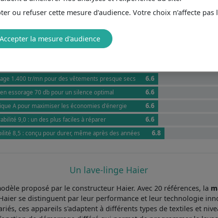
er ou refuser cette mesure d’audience. Votre choix n’affecte pas 
Note globale caractéristique / prix
7.6
Accepter la mesure d'audience
r
4.7
ot
4.9
g idéale pour les grandes familles
6.6
rage 1.400 tr/mn pour des vêtements presque secs
6.6
en essorage 70 db pour un silence optimal
6.6
ique A pour maximiser les économies d'énergie
6.6
bilité 9,0 : un des plus faciles à réparer
6.8
bilité 8,5 : conçu pour durer, même après des années
Un lave-linge Haier
odèle proposé par le constructeur Haier. Avec 20 références, la
m
Haier se distinguent par leur performance et leur technologie inno
és, ces appareils s'adaptent à différents types de textiles et nive