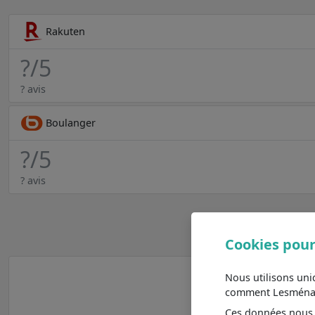
Rakuten
?
/5
? avis
Boulanger
?
/5
? avis
Cookies pour
Nous utilisons un
comment Lesménager
Ces données nous a