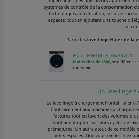
impeccables. Les utilisateurs apprécient l
systèmes de contrôle de la consommation d'ea
technologies antivibration, assurant un f
espaces, tout en ajoutant une touche d'éléga
ceux q
Parmi les
lave-linge Haier de 
Haier HW100-BD14397U1
Moins cher de 250€
, se différenci
tours/min.
Un lave-linge à 
Le lave-linge à chargement frontal Haier H
Contrairement aux machines à chargement 
factures tout en lavant des volumes plus
souhaitent optimiser leurs cycles de l
prématurée. Un autre atout de ce modèle est
petits espaces. Que vous recherchiez u