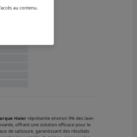
l’accès au contenu.
arque Haier
réprésente environ 9% des lave-
vante, offrant une solution efficace pour le
aux de salissure, garantissant des résultats