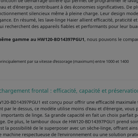
a fonction de démarrage différé qui permet de programmer le lavag
u et d'énergie, contribuant à des économies significatives. De plu
onctionnement silencieux même à pleine charge. Leur design mode
nce. En résumé, les lave-linge Haier allient efficacité, praticité et
ui recherchent des appareils fiables et performants pour leur bua
la même gamme au HW120-BD14397PGU1
, nous pouvons le compa
e principalement par sa vitesse d’essorage (maximum) entre 1000 et 1400
chargement frontal : efficacité, capacité et préservat
W120-BD14397PGU1 est conçu pour offrir une efficacité maximale 
par le dessus, ce modèle utilise moins d'eau et d'énergie, vous 
 importants de linge. Sa grande capacité en fait un choix parfait
avage. De plus, le tambour doux de HW120-BD14397PGU1 prend soin
 la possibilité de le superposer avec un sèche-linge, offrant ains
ne machine respectueuse de l'environnement ou une solution prat