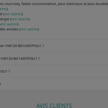
ns courroie), faible consommation, plus silencieux et plus durabl
utres
)
l (
voir autres
)
ergie (
voir autres
)
voir autres
)
 des années (
voir autres
)
 Haier HW120-BD14397PGU1 ?
ier HW120-BD14397PGU1 ?
PGU1 ?
?
AVIS CLIENTS