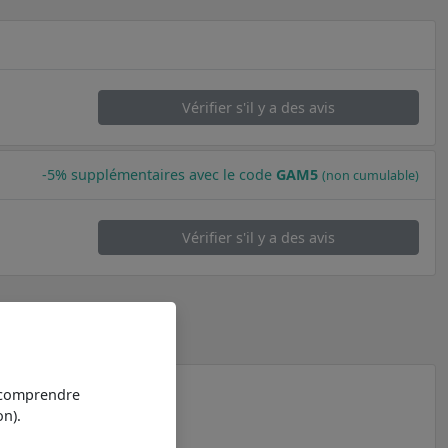
Vérifier s'il y a des avis
-5% supplémentaires avec le code
GAM5
(non cumulable)
Vérifier s'il y a des avis
t comprendre
n).