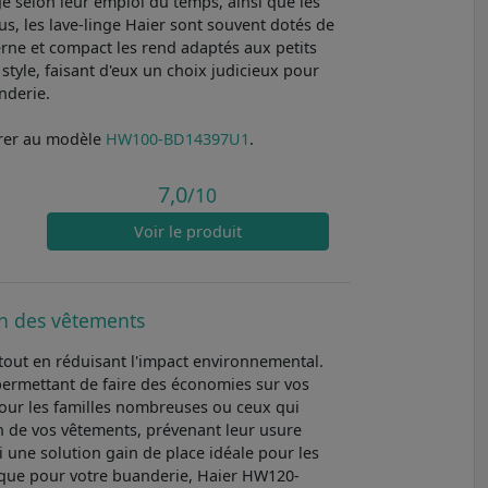
e selon leur emploi du temps, ainsi que les
s, les lave-linge Haier sont souvent dotés de
rne et compact les rend adaptés aux petits
 style, faisant d'eux un choix judicieux pour
nderie.
rer au modèle
HW100-BD14397U1
.
7,0
/10
Voir
le produit
ion des vêtements
tout en réduisant l'impact environnemental.
permettant de faire des économies sur vos
 pour les familles nombreuses ou ceux qui
 de vos vêtements, prévenant leur usure
i une solution gain de place idéale pour les
ique pour votre buanderie, Haier HW120-