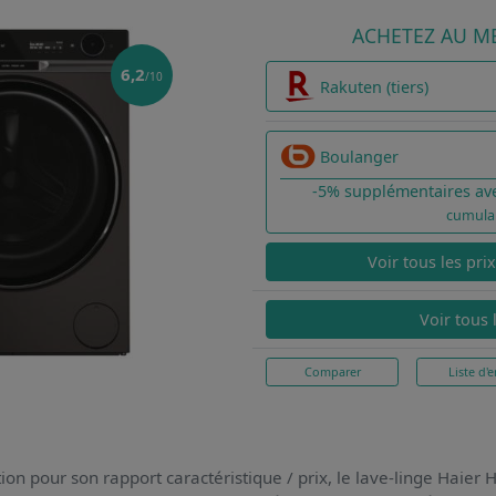
ACHETEZ AU ME
6,2
/10
Rakuten (tiers)
Boulanger
-5% supplémentaires av
cumula
Voir tous les pri
Voir tous 
Comparer
Liste d'e
ion pour son rapport caractéristique / prix,
le lave-linge Hai