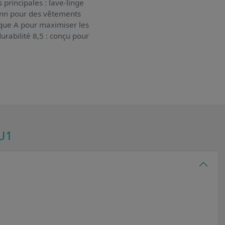
 principales : lave-linge
r/mn pour des vêtements
ique A pour maximiser les
durabilité 8,5 : conçu pour
U1