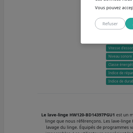
Vous pouvez accept
Refuser
Lave-linge Haie
Lave-linge hubl
Capacité 12,0 k
Vitesse d'esso
Niveau sonore 
Classe énergét
Indice de répara
Indice de dura
Le lave-linge HW120-BD14397PGU1
est un m
linge que nous référençons. Les lave-linge 
lavage du linge. Équipés de programmes vari