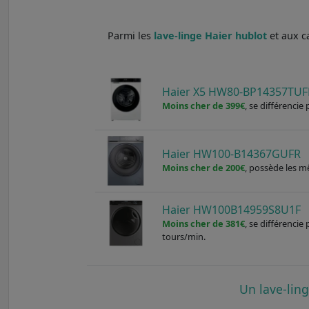
Parmi les
lave-linge Haier hublot
et aux c
Haier X5 HW80-BP14357TUF
Moins cher de 399€
, se différencie
Haier HW100-B14367GUFR
Moins cher de 200€
, possède les m
Haier HW100B14959S8U1F
Moins cher de 381€
, se différenci
tours/min.
Un lave-lin