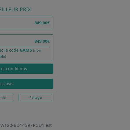
ILLEUR PRIX
849,00€
849,00€
ec le code
GAM5
(non
ble)
x et conditions
les avis
nvie
Partager
er HW120-BD14397PGU1
est