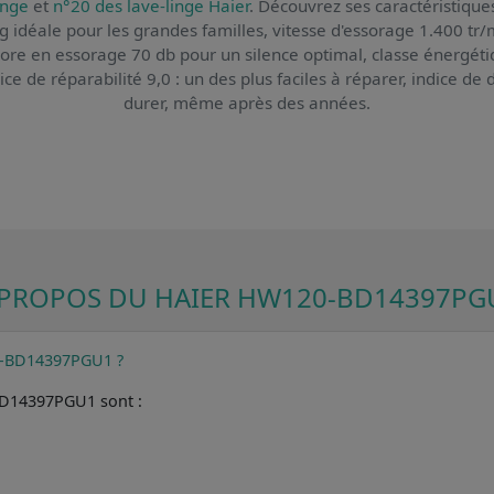
inge
et
n°20 des lave-linge Haier
. Découvrez ses caractéristiques
kg idéale pour les grandes familles, vitesse d'essorage 1.400 t
ore en essorage 70 db pour un silence optimal, classe énergét
e de réparabilité 9,0 : un des plus faciles à réparer, indice de 
durer, même après des années.
 PROPOS DU HAIER HW120-BD14397PG
20-BD14397PGU1 ?
-BD14397PGU1 sont :