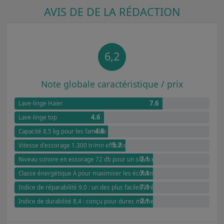
AVIS DE DE LA RÉDACTION
6,2
Note globale caractéristique / prix
7.6
Lave-linge Haier
4.6
Lave-linge top
4.8
Capacité 8,5 kg pour les familles de taille moyenne
5.7
Vitesse d'essorage 1.300 tr/mn efficace pour tous types de textiles
7.1
Niveau sonore en essorage 72 db pour un silence optimal
7.1
Classe énergétique A pour maximiser les économies d'énergie
7.1
Indice de réparabilité 9,0 : un des plus faciles à réparer
7.1
Indice de durabilité 8,4 : conçu pour durer, même après des années