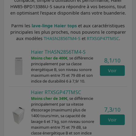
compacte, simple d’utilisation et performante, Haier
HW85-BPD13386U-S saura répondre à vos besoins, tout
en optimisant l’espace disponible dans votre buanderie.
Parmi les
lave-linge Haier tops
et aux caractéristiques
principales les plus proches, nous pouvons le comparer
aux modèles
THASN2856TM4-S
et
RTXSGP47TMSC
.
Haier THASN2856TM4-S
Moins cher de 400€
, se différencie
8,1
/10
principalement par sa classe
énergétique B, son niveau sonore
Voir
maximum entre 75 et 79 dB et son
indice de durabilité 6 à 7,9/ 10.
Haier RTXSGP47TMSC
Moins cher de 349€
, se différencie
principalement par sa vitesse
7,3
/10
d’essorage (maximum) plus de
1400 tours/min, sa capacité de
Voir
lavage 6 et 7 kg, son niveau sonore
maximum entre 75 et 79 dB, sa
classe énergétique B et son indice