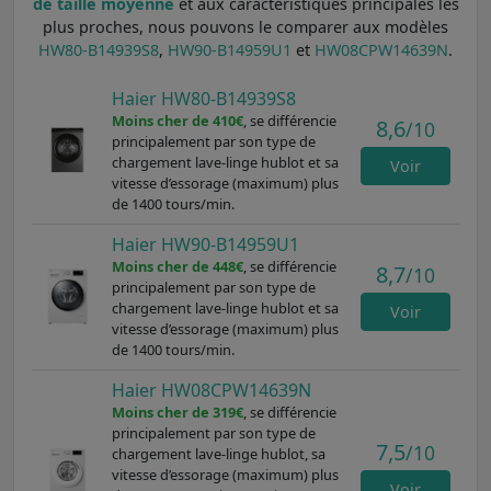
de taille moyenne
et aux caractéristiques principales les
plus proches, nous pouvons le comparer aux modèles
HW80-B14939S8
,
HW90-B14959U1
et
HW08CPW14639N
.
Haier HW80-B14939S8
Moins cher de 410€
, se différencie
8,6
/10
principalement par son type de
chargement lave-linge hublot et sa
Voir
vitesse d’essorage (maximum) plus
de 1400 tours/min.
Haier HW90-B14959U1
Moins cher de 448€
, se différencie
8,7
/10
principalement par son type de
chargement lave-linge hublot et sa
Voir
vitesse d’essorage (maximum) plus
de 1400 tours/min.
Haier HW08CPW14639N
Moins cher de 319€
, se différencie
principalement par son type de
7,5
/10
chargement lave-linge hublot, sa
vitesse d’essorage (maximum) plus
Voir