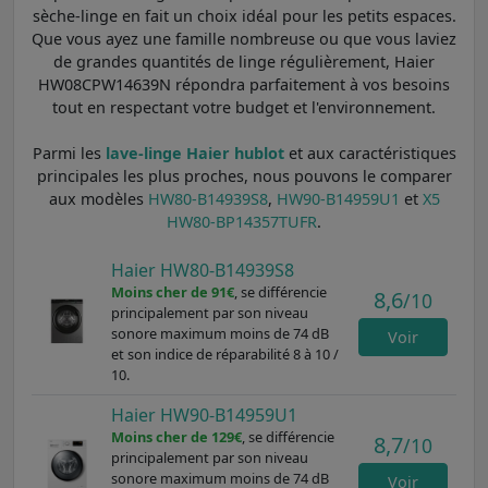
sèche-linge en fait un choix idéal pour les petits espaces.
Que vous ayez une famille nombreuse ou que vous laviez
de grandes quantités de linge régulièrement, Haier
HW08CPW14639N répondra parfaitement à vos besoins
tout en respectant votre budget et l'environnement.
Parmi les
lave-linge Haier hublot
et aux caractéristiques
principales les plus proches, nous pouvons le comparer
aux modèles
HW80-B14939S8
,
HW90-B14959U1
et
X5
HW80-BP14357TUFR
.
Haier HW80-B14939S8
Moins cher de 91€
, se différencie
8,6
/10
principalement par son niveau
sonore maximum moins de 74 dB
Voir
et son indice de réparabilité 8 à 10 /
10.
Haier HW90-B14959U1
Moins cher de 129€
, se différencie
8,7
/10
principalement par son niveau
sonore maximum moins de 74 dB
Voir