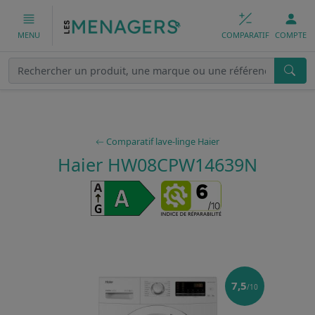
COMPARATIF
COMPTE
MENU
Comparatif lave-linge Haier
Haier HW08CPW14639N
7,5
/10