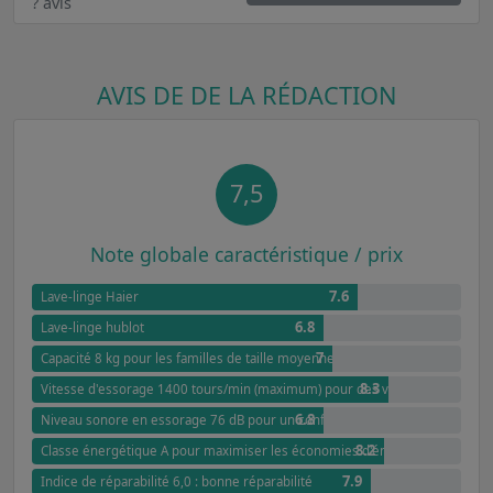
? avis
AVIS DE DE LA RÉDACTION
7,5
Note globale caractéristique / prix
7.6
Lave-linge Haier
6.8
Lave-linge hublot
7
Capacité 8 kg pour les familles de taille moyenne
8.3
Vitesse d'essorage 1400 tours/min (maximum) pour des vêtements presqu
6.8
Niveau sonore en essorage 76 dB pour un confort équilibré
8.2
Classe énergétique A pour maximiser les économies d'énergie
7.9
Indice de réparabilité 6,0 : bonne réparabilité