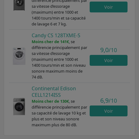
différencie principalement par
sa vitesse d’essorage
Voir
(maximum) entre 1000 et
1400 tours/min et sa capacité
de lavage 6 et 7 kg.
Candy CS 128TXME-S
Moins cher de 141€
, se
différencie principalement par
9,0
/10
sa vitesse d’essorage
(maximum) entre 1000 et
Voir
1400 tours/min et son niveau
sonore maximum moins de
74 dB.
Continental Edison
CELL1214ISS
6,9
/10
Moins cher de 130€
, se
différencie principalement par
Voir
sa capacité de lavage 10 kg et
plus et son niveau sonore
maximum plus de 80 dB.