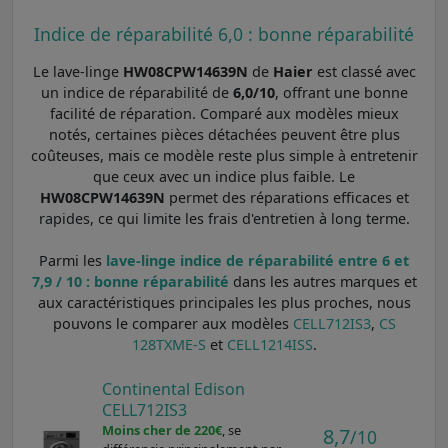
Indice de réparabilité 6,0 : bonne réparabilité
Le lave-linge
HW08CPW14639N
de
Haier
est classé avec
un indice de réparabilité de
6,0/10
, offrant une bonne
facilité de réparation. Comparé aux modèles mieux
notés, certaines pièces détachées peuvent être plus
coûteuses, mais ce modèle reste plus simple à entretenir
que ceux avec un indice plus faible. Le
HW08CPW14639N
permet des réparations efficaces et
rapides, ce qui limite les frais d'entretien à long terme.
Parmi les
lave-linge indice de réparabilité entre 6 et
7,9 / 10 : bonne réparabilité
dans les autres marques et
aux caractéristiques principales les plus proches, nous
pouvons le comparer aux modèles
CELL712IS3
,
CS
128TXME-S
et
CELL1214ISS
.
Continental Edison
CELL712IS3
Moins cher de 220€
, se
8,7
/10