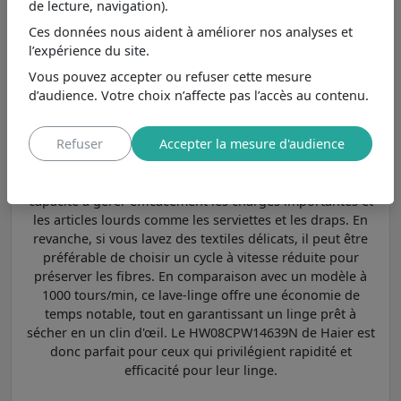
de lecture, navigation).
(maximum) pour des vêtements presque secs,
Ces données nous aident à améliorer nos analyses et
mais attention à l'usure
l’expérience du site.
Le lave-linge HW08CPW14639N de Haier, avec une vitesse
Vous pouvez accepter ou refuser cette mesure
d'essorage supérieure à 1400 tours/min (maximum), est
d’audience. Votre choix n’affecte pas l’accès au contenu.
conçu pour les foyers qui recherchent une grande
efficacité dans l'élimination de l'humidité. À cette vitesse,
Refuser
Accepter la mesure d'audience
vos vêtements ressortent quasiment secs, ce qui réduit le
temps nécessaire au séchage. Comparé aux lave-linge à
plus faible vitesse, ce modèle se distingue par sa
capacité à gérer efficacement les charges importantes et
les articles lourds comme les serviettes et les draps. En
revanche, si vous lavez des textiles délicats, il peut être
préférable de choisir un cycle à vitesse réduite pour
préserver les fibres. En comparaison avec un modèle à
1000 tours/min, ce lave-linge offre une économie de
temps notable, tout en garantissant un linge prêt à
sécher en un clin d'œil. Le HW08CPW14639N de Haier est
donc parfait pour ceux qui privilégient rapidité et
efficacité pour leur linge.