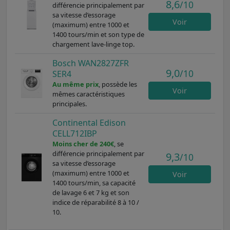
8,6
/10
différencie principalement par
sa vitesse d’essorage
Voir
(maximum) entre 1000 et
1400 tours/min et son type de
chargement lave-linge top.
Bosch WAN2827ZFR
9,0
/10
SER4
Au même prix
, possède les
Voir
mêmes caractéristiques
principales.
Continental Edison
CELL712IBP
Moins cher de 240€
, se
différencie principalement par
9,3
/10
sa vitesse d’essorage
(maximum) entre 1000 et
Voir
1400 tours/min, sa capacité
de lavage 6 et 7 kg et son
indice de réparabilité 8 à 10 /
10.