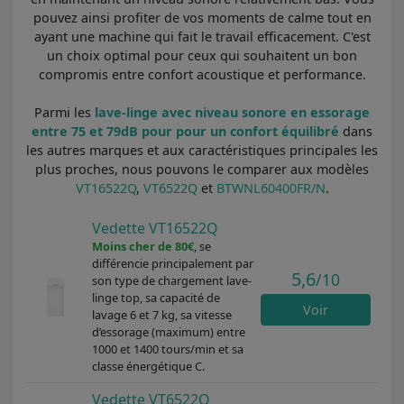
pouvez ainsi profiter de vos moments de calme tout en
ayant une machine qui fait le travail efficacement. C'est
un choix optimal pour ceux qui souhaitent un bon
compromis entre confort acoustique et performance.
Parmi les
lave-linge avec niveau sonore en essorage
entre 75 et 79dB pour pour un confort équilibré
dans
les autres marques et aux caractéristiques principales les
plus proches, nous pouvons le comparer aux modèles
VT16522Q
,
VT6522Q
et
BTWNL60400FR/N
.
Vedette VT16522Q
Moins cher de 80€
, se
différencie principalement par
5,6
/10
son type de chargement lave-
linge top, sa capacité de
Voir
lavage 6 et 7 kg, sa vitesse
d’essorage (maximum) entre
1000 et 1400 tours/min et sa
classe énergétique C.
Vedette VT6522Q