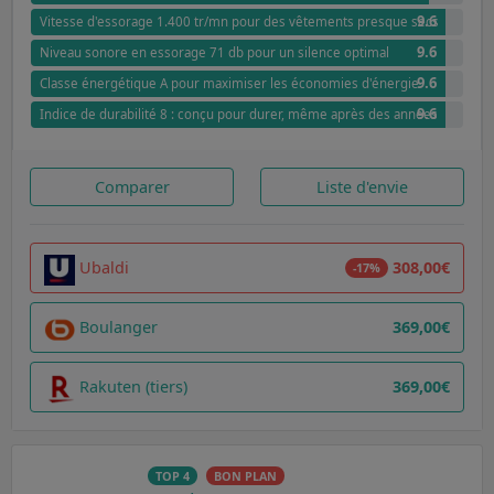
9.6
Vitesse d'essorage 1.400 tr/mn pour des vêtements presque secs
9.6
Niveau sonore en essorage 71 db pour un silence optimal
9.6
Classe énergétique A pour maximiser les économies d'énergie
9.6
Indice de durabilité 8 : conçu pour durer, même après des années
Comparer
Liste d'envie
Ubaldi
308,00€
-17%
Boulanger
369,00€
Rakuten (tiers)
369,00€
TOP 4
BON PLAN