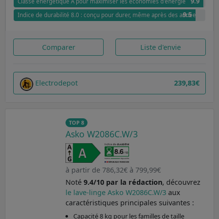
9.9
Classe énergétique A pour maximiser les économies d'énergie
9.5
Indice de durabilité 8.0 : conçu pour durer, même après des années
Comparer
Liste d'envie
Electrodepot
239,83€
TOP 8
Asko W2086C.W/3
à partir de 786,32€ à 799,99€
Noté
9.4/10 par la rédaction
, découvrez
le lave-linge Asko W2086C.W/3
aux
caractéristiques principales suivantes :
Capacité 8 kg pour les familles de taille