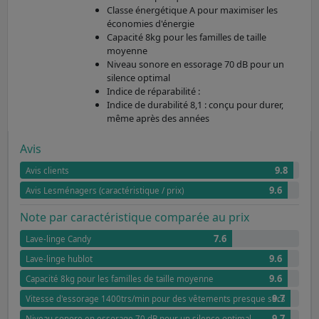
Classe énergétique A pour maximiser les
économies d'énergie
Capacité 8kg pour les familles de taille
moyenne
Niveau sonore en essorage 70 dB pour un
silence optimal
Indice de réparabilité :
Indice de durabilité 8,1 : conçu pour durer,
même après des années
Avis
9.8
Avis clients
9.6
Avis Lesménagers (caractéristique / prix)
Note par caractéristique comparée au prix
7.6
Lave-linge Candy
9.6
Lave-linge hublot
9.6
Capacité 8kg pour les familles de taille moyenne
9.7
Vitesse d'essorage 1400trs/min pour des vêtements presque secs
9.7
Niveau sonore en essorage 70 dB pour un silence optimal