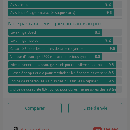
9.2
Avis clients
9.3
Avis Lesménagers (caractéristique / prix)
Note par caractéristique comparée au prix
8.3
Lave-linge Bosch
9.2
Lave-linge hublot
9.6
Capacité 8 pour les familles de taille moyenne
8.3
Vitesse d'essorage 1200 efficace pour tous types de textiles
9.5
Niveau sonore en essorage 71 db pour un silence optimal
9.5
Classe énergétique A pour maximiser les économies d'énergie
9.5
Indice de réparabilité 8.6 : un des plus faciles à réparer
9.5
Indice de durabilité 8,6 : conçu pour durer, même après des années
Comparer
Liste d'envie
Amazon (tiers)
399,99€
-3%