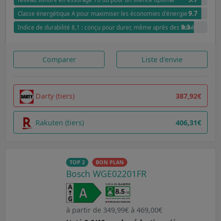
9.7
Classe énergétique A pour maximiser les économies d'énergie
9.3
Indice de durabilité 8,1 : conçu pour durer, même après des années
Comparer
Liste d'envie
Darty (tiers)
387,92€
Rakuten (tiers)
406,31€
TOP 2
BON PLAN
Bosch WGE02201FR
à partir de 349,99€ à 469,00€