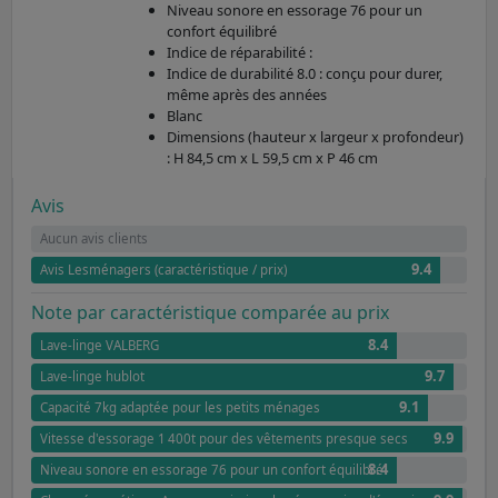
Niveau sonore en essorage 76 pour un
confort équilibré
Indice de réparabilité :
Indice de durabilité 8.0 : conçu pour durer,
même après des années
Blanc
Dimensions (hauteur x largeur x profondeur)
: H 84,5 cm x L 59,5 cm x P 46 cm
Avis
Aucun avis clients
9.4
Avis Lesménagers (caractéristique / prix)
Note par caractéristique comparée au prix
8.4
Lave-linge VALBERG
9.7
Lave-linge hublot
9.1
Capacité 7kg adaptée pour les petits ménages
9.9
Vitesse d'essorage 1 400t pour des vêtements presque secs
8.4
Niveau sonore en essorage 76 pour un confort équilibré