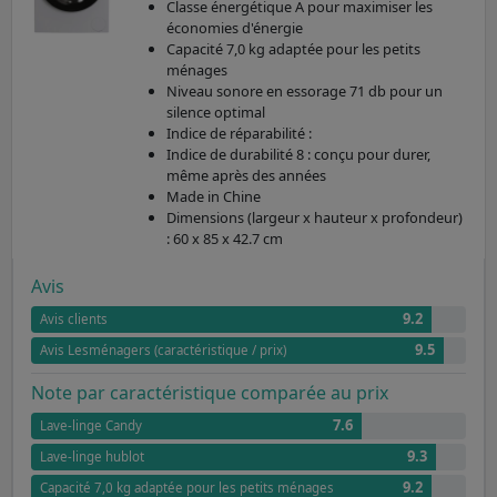
Classe énergétique A pour maximiser les
économies d'énergie
Capacité 7,0 kg adaptée pour les petits
ménages
Niveau sonore en essorage 71 db pour un
silence optimal
Indice de réparabilité :
Indice de durabilité 8 : conçu pour durer,
même après des années
Made in Chine
Dimensions (largeur x hauteur x profondeur)
: 60 x 85 x 42.7 cm
Avis
9.2
Avis clients
9.5
Avis Lesménagers (caractéristique / prix)
Note par caractéristique comparée au prix
7.6
Lave-linge Candy
9.3
Lave-linge hublot
9.2
Capacité 7,0 kg adaptée pour les petits ménages