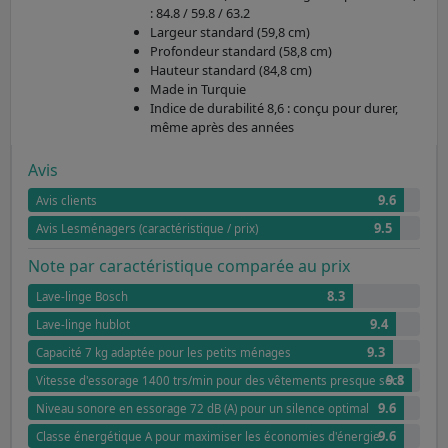
: 84.8 / 59.8 / 63.2
Largeur standard (59,8 cm)
Profondeur standard (58,8 cm)
Hauteur standard (84,8 cm)
Made in Turquie
Indice de durabilité 8,6 : conçu pour durer,
même après des années
Avis
9.6
Avis clients
9.5
Avis Lesménagers (caractéristique / prix)
Note par caractéristique comparée au prix
8.3
Lave-linge Bosch
9.4
Lave-linge hublot
9.3
Capacité 7 kg adaptée pour les petits ménages
9.8
Vitesse d'essorage 1400 trs/min pour des vêtements presque secs
9.6
Niveau sonore en essorage 72 dB (A) pour un silence optimal
9.6
Classe énergétique A pour maximiser les économies d'énergie