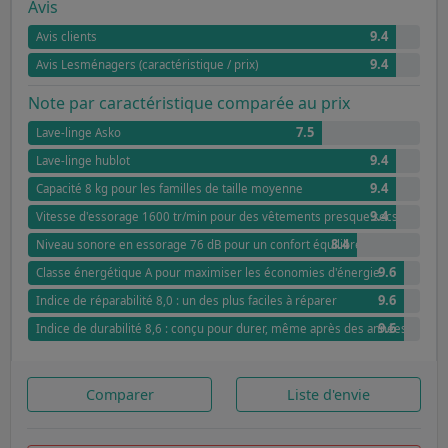
Avis
9.4
Avis clients
9.4
Avis Lesménagers (caractéristique / prix)
Note par caractéristique comparée au prix
7.5
Lave-linge Asko
9.4
Lave-linge hublot
9.4
Capacité 8 kg pour les familles de taille moyenne
9.4
Vitesse d'essorage 1600 tr/min pour des vêtements presque secs
8.4
Niveau sonore en essorage 76 dB pour un confort équilibré
9.6
Classe énergétique A pour maximiser les économies d'énergie
9.6
Indice de réparabilité 8,0 : un des plus faciles à réparer
9.6
Indice de durabilité 8,6 : conçu pour durer, même après des années
Comparer
Liste d'envie