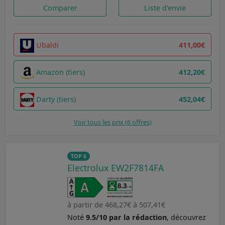
Comparer
Liste d'envie
Ubaldi
411,00€
Amazon (tiers)
412,20€
Darty (tiers)
452,04€
Voir tous les prix (6 offres)
TOP 6
Electrolux EW2F7814FA
à partir de 468,27€ à 507,41€
Noté
9.5/10 par la rédaction
, découvrez