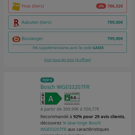
Fnac (tiers)
786,32€
-2%
Rakuten (tiers)
799,00€
Boulanger
799,00€
-5% supplémentaires avec le code
GAM5
Voir tous les prix (4 offres)
TOP 9
Bosch WGE03207FR
à partir de 399,99€ à 559,77€
Recommandé à
92% pour 29 avis clients
,
découvrez
le lave-linge Bosch
WGE03207FR
aux caractéristiques