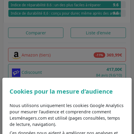
9.6
Indice de réparabilité 8.6 : un des plus faciles à réparer
9.6
Indice de durabilité 8,6 : conçu pour durer, même après des années
Comparer
Liste d'envie
Amazon (tiers)
369,99€
-11%
417,00€
Cdiscount
84 avis (9.6/10)
Ubaldi
428,00€
Cookies pour la mesure d’audience
Voir tous les prix (5 offres)
Nous utilisons uniquement les cookies Google Analytics
pour mesurer l’audience et comprendre comment
Lesménagers.com est utilisé (pages consultées, temps
TOP 5
de lecture, navigation).
Samsung WW80CGC04DAH
Ces données nous aident à améliorer nos analyses et