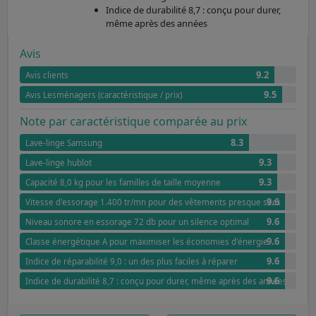
Indice de durabilité 8,7 : conçu pour durer,
même après des années
Avis
9.2
Avis clients
9.5
Avis Lesménagers (caractéristique / prix)
Note par caractéristique comparée au prix
8.3
Lave-linge Samsung
9.3
Lave-linge hublot
9.3
Capacité 8,0 kg pour les familles de taille moyenne
9.6
Vitesse d'essorage 1.400 tr/mn pour des vêtements presque secs
9.6
Niveau sonore en essorage 72 db pour un silence optimal
9.6
Classe énergétique A pour maximiser les économies d'énergie
9.6
Indice de réparabilité 9,0 : un des plus faciles à réparer
9.6
Indice de durabilité 8,7 : conçu pour durer, même après des années