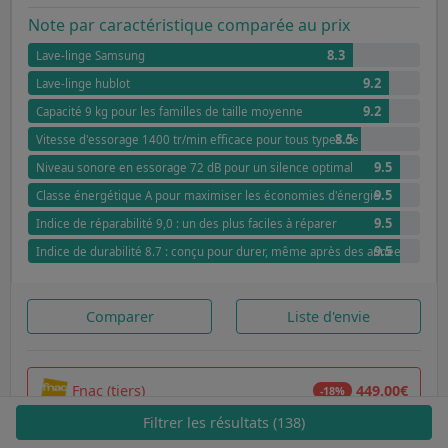
Note par caractéristique comparée au prix
8.3
Lave-linge Samsung
9.2
Lave-linge hublot
9.2
Capacité 9 kg pour les familles de taille moyenne
8.5
Vitesse d'essorage 1400 tr/min efficace pour tous types de textiles
9.5
Niveau sonore en essorage 72 dB pour un silence optimal
9.5
Classe énergétique A pour maximiser les économies d'énergie
9.5
Indice de réparabilité 9,0 : un des plus faciles à réparer
9.5
Indice de durabilité 8.7 : conçu pour durer, même après des années
Comparer
Liste d'envie
Fnac (tiers)
449,00€
-18%
Filtrer les résultats (138)
Rakuten (tiers)
545,51€