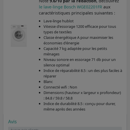
Noté
9.6/10 par la rédaction
, découvrez
le lave-linge Bosch WGE02201FR
aux
caractéristiques principales suivantes :
Lave-linge hublot
Vitesse d'essorage 1200 efficace pour tous
types de textiles
Classe énergétique A pour maximiser les
économies d'énergie
Capacité 7 kg adaptée pour les petits
ménages
Niveau sonore en essorage 71 db pour un
silence optimal
Indice de réparabilité 8.5 : un des plus faciles à
réparer
Blanc
Connecté wifi : Non
Dimensions (hauteur x largeur x profondeur)
: 84.8 / 59.8 / 58.8
Indice de durabilité 8.5 : conçu pour durer,
même après des années
Avis