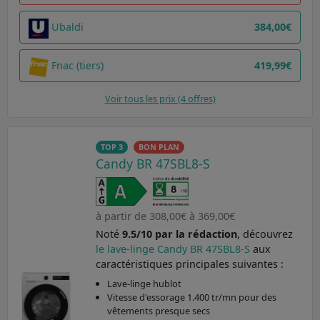
Ubaldi
384,00€
Fnac (tiers)
419,99€
Voir tous les prix (4 offres)
TOP 3
BON PLAN
Candy BR 47SBL8-S
à partir de 308,00€ à 369,00€
Noté
9.5/10 par la rédaction
, découvrez
le lave-linge Candy BR 47SBL8-S
aux
caractéristiques principales suivantes :
Lave-linge hublot
Vitesse d'essorage 1.400 tr/mn pour des
vêtements presque secs