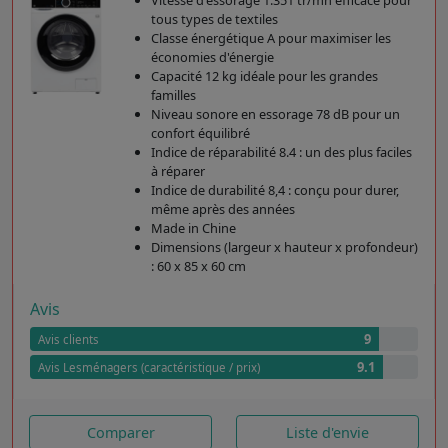
Vitesse d'essorage 1.351 tr/mn efficace pour
tous types de textiles
Classe énergétique A pour maximiser les
économies d'énergie
Capacité 12 kg idéale pour les grandes
familles
Niveau sonore en essorage 78 dB pour un
confort équilibré
Indice de réparabilité 8.4 : un des plus faciles
à réparer
Indice de durabilité 8,4 : conçu pour durer,
même après des années
Made in Chine
Dimensions (largeur x hauteur x profondeur)
: 60 x 85 x 60 cm
Avis
9
Avis clients
9.1
Avis Lesménagers (caractéristique / prix)
Comparer
Liste d'envie