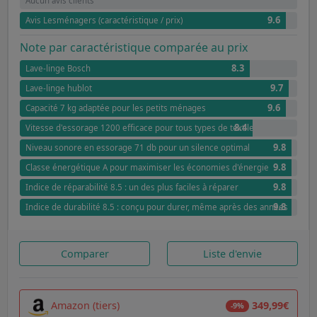
Aucun avis clients
9.6
Avis Lesménagers (caractéristique / prix)
Note par caractéristique comparée au prix
8.3
Lave-linge Bosch
9.7
Lave-linge hublot
9.6
Capacité 7 kg adaptée pour les petits ménages
8.4
Vitesse d'essorage 1200 efficace pour tous types de textiles
9.8
Niveau sonore en essorage 71 db pour un silence optimal
9.8
Classe énergétique A pour maximiser les économies d'énergie
9.8
Indice de réparabilité 8.5 : un des plus faciles à réparer
9.8
Indice de durabilité 8.5 : conçu pour durer, même après des années
Comparer
Liste d'envie
Amazon (tiers)
349,99€
-9%