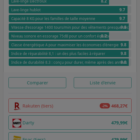
8.2
Lave-linge Electrolux
9.7
Lave-linge hublot
9.7
Capacité 8 KG pour les familles de taille moyenne
9.8
Vitesse d'essorage 1400 tours/min pour des vêtements presque secs
8.2
Niveau sonore en essorage 75dB pour un confort équilibré
9.8
Classe énergétique A pour maximiser les économies d'énergie
9.8
Indice de réparabilité 8,1 : un des plus faciles à réparer
9.8
Indice de durabilité 8.3 : conçu pour durer, même après des années
Comparer
Liste d'envie
Rakuten (tiers)
468,27€
-2%
Darty
479,99€
Fnac (tiers)
479,99€