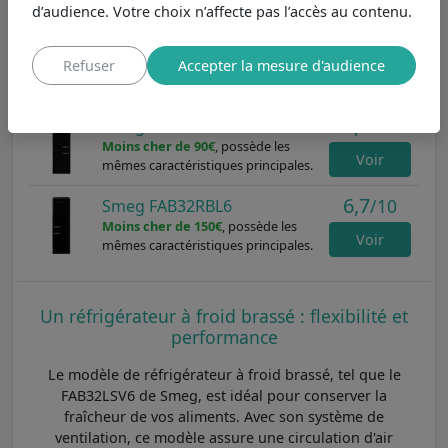
d’audience. Votre choix n’affecte pas l’accès au contenu.
6,5
/10
Smeg FAB32RWH6
Refuser
Accepter la mesure d'audience
Moins cher de 50€
, possède les
Voir
mêmes caractéristiques principales.
6,7
/10
Smeg FAB32LBL6
Moins cher de 90€
, possède les
Voir
mêmes caractéristiques principales.
6,7
/10
Smeg FAB32RBL6
Moins cher de 150€
, possède les
Voir
mêmes caractéristiques principales.
Un réfrigérateur à froid brassé : flexibilité et
performance
Le modèle de réfrigérateur à froid brassé, tel que le
FAB32LSV6 de Smeg, est idéal pour conserver la
fraîcheur de vos aliments. Avec son système de
ventilation, ce modèle assure une circulation d'air