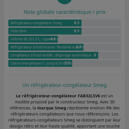
Note globale caractéristique / prix
6.5
Réfrigérateur-congélateur Smeg
6.5
Pose libre
4.4
Volume de 331,0 L : capacité spacieuse
6.7
Réfrigérateur à froid brassé : flexibilité et performance
8
Congélateur à froid ventilé : dégivrage automatique
5.7
Classe énergétique C : jusqu'à 50 € d'économies annuel par rapport à G
Un réfrigérateur-congélateur Smeg
Le réfrigérateur-congélateur FAB32LSV6
est un
modèle proposé par le constructeur Smeg. Avec 30
références, la
marque Smeg
réprésente environ 9% des
réfrigérateurs-congélateurs que nous référençons. Les
réfrigérateurs-congélateurs Smeg se distinguent par leur
design rétro et leur haute qualité, apportant une touche