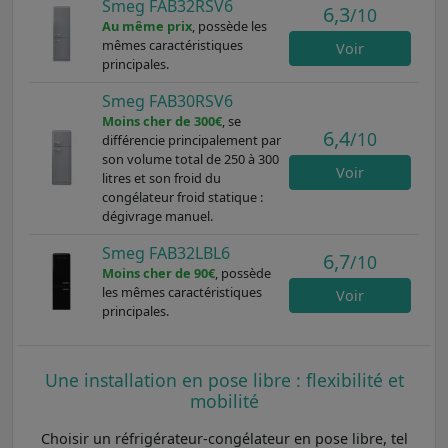
Smeg FAB32RSV6
6,3
/10
Au même prix
, possède les
mêmes caractéristiques
Voir
principales.
Smeg FAB30RSV6
Moins cher de 300€
, se
6,4
/10
différencie principalement par
son volume total de 250 à 300
Voir
litres et son froid du
congélateur froid statique :
dégivrage manuel.
Smeg FAB32LBL6
6,7
/10
Moins cher de 90€
, possède
les mêmes caractéristiques
Voir
principales.
Une installation en pose libre : flexibilité et
mobilité
Choisir un réfrigérateur-congélateur en pose libre, tel