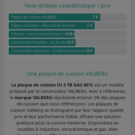
Note globale caractéristique / prix
7.8
Plaque de cuisson VALBERG
7.3
Plaque induction : efficacité et sécurité
5.6
3 foyers : bon compromis pour les cuissons simples
5.7
Commandes frontales : accès direct et pratique
7.3
Commandes sensitives : modernité et précision
Une plaque de cuisson VALBERG
La plaque de cuisson IH 3 TB DAS 007C
est un modèle
proposé par le constructeur VALBERG. Avec 6 références,
la
marque VALBERG
réprésente environ 2% des plaques
de cuisson que nous référençons. Les plaques de
cuisson Valberg se distinguent par leur rapport qualité-
prix et leur performance fiable, offrant une solution
pratique pour la cuisine moderne. Disponibles en
modèles à induction, vitrocéramique et gaz, elles