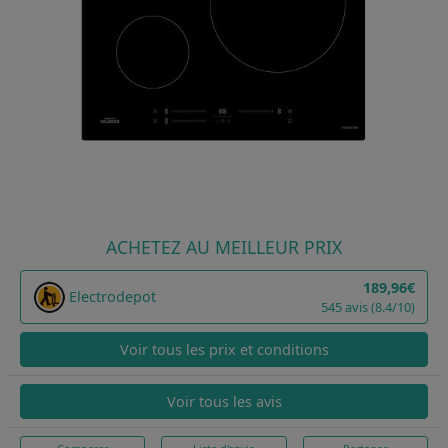
ACHETEZ AU MEILLEUR PRIX
189,96€
Electrodepot
545 avis (8.4/10)
Voir tous les prix et conditions
Voir tous les avis