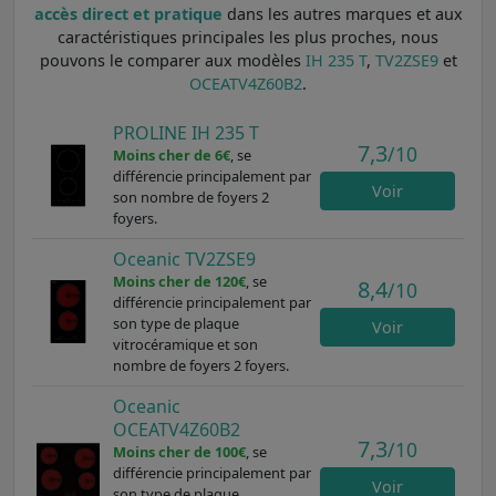
accès direct et pratique
dans les autres marques et aux
caractéristiques principales les plus proches, nous
pouvons le comparer aux modèles
IH 235 T
,
TV2ZSE9
et
OCEATV4Z60B2
.
PROLINE IH 235 T
7,3
/10
Moins cher de 6€
, se
différencie principalement par
Voir
son nombre de foyers 2
foyers.
Oceanic TV2ZSE9
Moins cher de 120€
, se
8,4
/10
différencie principalement par
son type de plaque
Voir
vitrocéramique et son
nombre de foyers 2 foyers.
Oceanic
OCEATV4Z60B2
7,3
/10
Moins cher de 100€
, se
différencie principalement par
Voir
son type de plaque