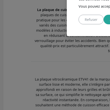
Vous pouvez accept
La plaque de cuisson ETV41
est un modèle p
plaques de cuisson que nous référençons. L
Refuser
pratique pour les cuisines modernes. Dispo
variés des cuisiniers. Elles intègrent des 
modèles à induction, en particulier, se déma
en réduisant la consommation d’électrici
verrouillage pour éviter les accidents. Bien 
qualité-prix est particulièrement attracti
f
La plaque vitrocéramique ETV41 de la marque 
surface lisse et moderne, elle s'intègre p
approfondi en raison de leurs grilles et brû
sa surface, ce qui simplifie le nettoyage ap
réactivité instantanée. En comparaison,
souhaitent une méthode de cuisson efficace 