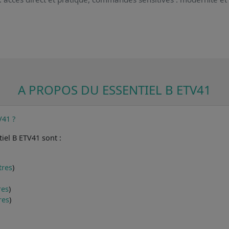
A PROPOS DU ESSENTIEL B ETV41
V41 ?
iel B ETV41 sont :
tres
)
res
)
res
)