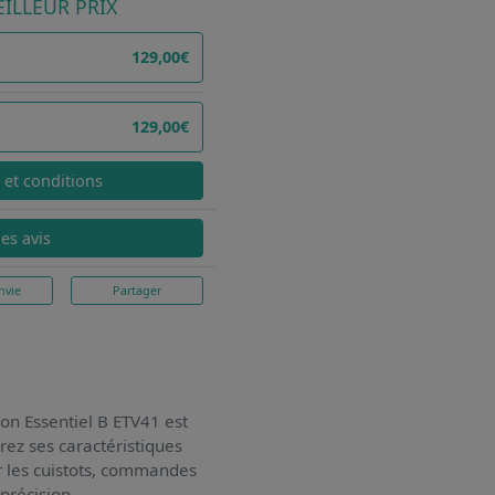
ILLEUR PRIX
129,00€
129,00€
x et conditions
les avis
nvie
Partager
son Essentiel B ETV41
est
rez ses caractéristiques
ur les cuistots, commandes
précision.