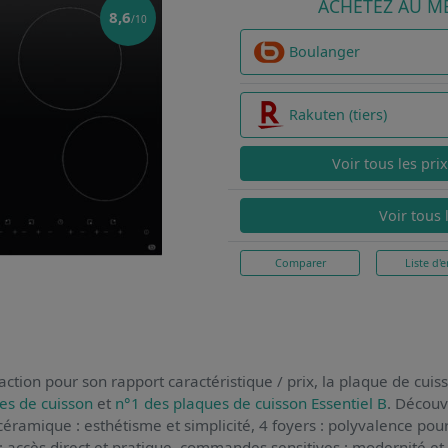
ACHETEZ AU ME
8,6
/10
Boulanger
Rakuten (tiers)
Voir tous les pri
Voir tous 
Comparer
Liste d'e
ction pour son rapport caractéristique / prix,
la plaque de cuis
es de cuisson
et
n°1 des plaques de cuisson Essentiel B
. Découv
océramique : esthétisme et simplicité, 4 foyers : polyvalence po
 : accès direct et pratique, commandes sensitives : modernité et 