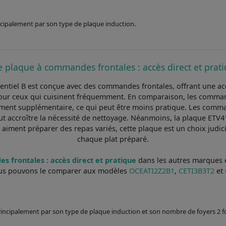
incipalement par son type de plaque induction.
 plaque à commandes frontales : accès direct et prat
entiel B est conçue avec des commandes frontales, offrant une ac
pour ceux qui cuisinent fréquemment. En comparaison, les comma
ent supplémentaire, ce qui peut être moins pratique. Les command
 accroître la nécessité de nettoyage. Néanmoins, la plaque ETV41 s
i aiment préparer des repas variés, cette plaque est un choix judic
chaque plat préparé.
 frontales : accès direct et pratique
dans les autres marques et
us pouvons le comparer aux modèles
OCEATI2Z2B1
,
CETI3B3T2
et
 principalement par son type de plaque induction et son nombre de foyers 2 f