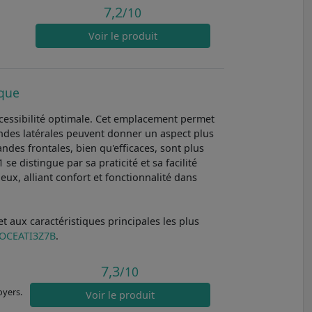
7,2
/10
Voir
le produit
ique
cessibilité optimale. Cet emplacement permet
ndes latérales peuvent donner un aspect plus
es frontales, bien qu'efficaces, sont plus
e distingue par sa praticité et sa facilité
ieux, alliant confort et fonctionnalité dans
 aux caractéristiques principales les plus
OCEATI3Z7B
.
7,3
/10
oyers.
Voir
le produit