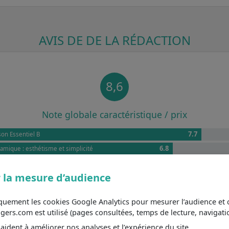
AVIS DE DE LA RÉDACTION
8,6
Note globale caractéristique / prix
7.7
on Essentiel B
6.8
amique : esthétisme et simplicité
valence pour les cuistots
 la mesure d’audience
tales : accès direct et pratique
itives : modernité et précision
iquement les cookies Google Analytics pour mesurer l’audience e
s.com est utilisé (pages consultées, temps de lecture, navigatio
ident à améliorer nos analyses et l’expérience du site.