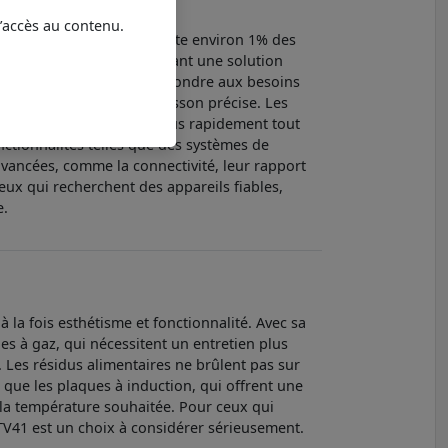
l’accès au contenu.
que Essentiel B
réprésente environ 1% des
té et leur efficacité, offrant une solution
ques sont conçues pour répondre aux besoins
 garantissant ainsi une cuisson précise. Les
, permettant de cuisiner plus rapidement tout
onctionnalités telles que des systèmes de
 avancées, comme la connectivité, leur rapport
ceux qui recherchent des appareils fiables,
e.
la fois esthétisme et fonctionnalité. Avec sa
es à gaz, qui nécessitent un entretien plus
. Les résidus alimentaires ne brûlent pas sur
 que les plaques à induction, qui offrent une
 la température souhaitée. Pour ceux qui
TV41 est un choix à considérer sérieusement.