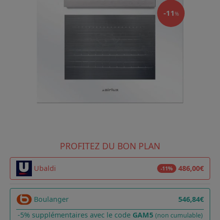
-11
%
PROFITEZ DU BON PLAN
Ubaldi
486,00€
-11%
Boulanger
546,84€
-5% supplémentaires avec le code
GAM5
(non cumulable)