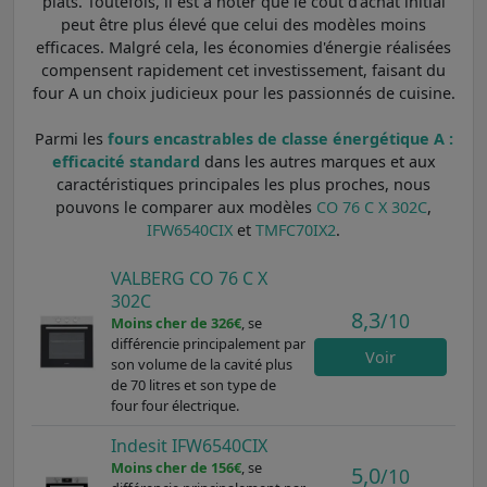
plats. Toutefois, il est à noter que le coût d'achat initial
peut être plus élevé que celui des modèles moins
efficaces. Malgré cela, les économies d'énergie réalisées
compensent rapidement cet investissement, faisant du
four A un choix judicieux pour les passionnés de cuisine.
Parmi les
fours encastrables de classe énergétique A :
efficacité standard
dans les autres marques et aux
caractéristiques principales les plus proches, nous
pouvons le comparer aux modèles
CO 76 C X 302C
,
IFW6540CIX
et
TMFC70IX2
.
VALBERG CO 76 C X
302C
8,3
/10
Moins cher de 326€
, se
différencie principalement par
Voir
son volume de la cavité plus
de 70 litres et son type de
four four électrique.
Indesit IFW6540CIX
Moins cher de 156€
, se
5,0
/10