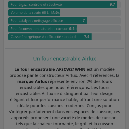
9.7
Four à gaz : contrôle et réactivité
4.6
Volume de la cavité 60 L : bon compromis
7
Four catalyse : nettoyage efficace
6.1
Four à convection naturelle : cuisson traditionnelle et douce
7.4
Classe énergétique A : efficacité standard
Un four encastrable Airlux
Le four encastrable AFSCW21WHN
est un modèle
proposé par le constructeur Airlux. Avec 4 références, la
marque Airlux
réprésente environ 2% des fours
encastrables que nous référençons. Les fours
encastrables Airlux se distinguent par leur design
élégant et leur performance fiable, offrant une solution
idéale pour les cuisines modernes. Conçus pour
s’intégrer parfaitement dans vos espaces de cuisson, ces
appareils proposent une variété de modes de cuisson,
tels que la chaleur tournante, le grill et la cuisson