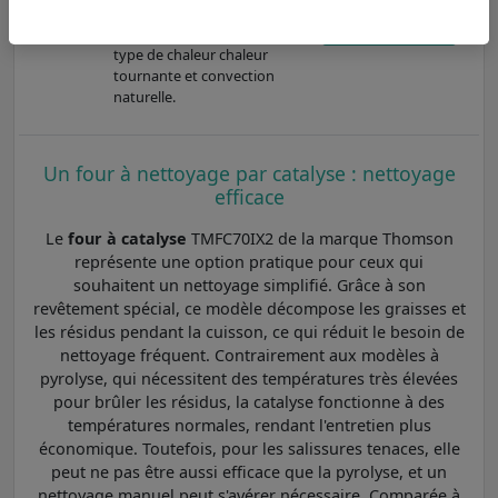
énergétique A+, son type de
Voir
nettoyage pyrolyse et son
type de chaleur chaleur
tournante et convection
naturelle.
Un four à nettoyage par catalyse : nettoyage
efficace
Le
four à catalyse
TMFC70IX2 de la marque Thomson
représente une option pratique pour ceux qui
souhaitent un nettoyage simplifié. Grâce à son
revêtement spécial, ce modèle décompose les graisses et
les résidus pendant la cuisson, ce qui réduit le besoin de
nettoyage fréquent. Contrairement aux modèles à
pyrolyse, qui nécessitent des températures très élevées
pour brûler les résidus, la catalyse fonctionne à des
températures normales, rendant l'entretien plus
économique. Toutefois, pour les salissures tenaces, elle
peut ne pas être aussi efficace que la pyrolyse, et un
nettoyage manuel peut s'avérer nécessaire. Comparée à