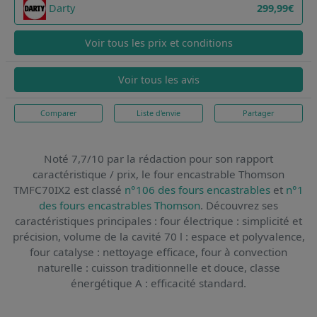
Darty
299,99€
Voir tous les prix et conditions
Voir tous les avis
Comparer
Liste d'envie
Partager
Noté 7,7/10 par la rédaction pour son rapport
caractéristique / prix,
le four encastrable Thomson
TMFC70IX2
est classé
n°106 des fours encastrables
et
n°1
des fours encastrables Thomson
. Découvrez ses
caractéristiques principales : four électrique : simplicité et
précision, volume de la cavité 70 l : espace et polyvalence,
four catalyse : nettoyage efficace, four à convection
naturelle : cuisson traditionnelle et douce, classe
énergétique A : efficacité standard.