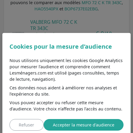
pouvons le comparer aux modèles
MFO 72 C K TR 343C
,
HAO5540PX
et
BOP6737E02EBG
.
VALBERG MFO 72 C K
TR 343C
6,9
/10
Moins cher de 29€
, se
différencie principalement par
Voir
Cookies pour la mesure d’audience
sa classe énergétique A++ et
son type de chaleur chaleur
tournante.
Nous utilisons uniquement les cookies Google Analytics
pour mesurer l’audience et comprendre comment
Hotpoint HAO5540PX
Lesménagers.com est utilisé (pages consultées, temps
Au même prix
, se différencie
7,9
/10
de lecture, navigation).
principalement par sa classe
énergétique A++, son type de
Ces données nous aident à améliorer nos analyses et
Voir
nettoyage hydrolyse et son
l’expérience du site.
type de chaleur vapeur et
chaleur tournante.
Vous pouvez accepter ou refuser cette mesure
d’audience. Votre choix n’affecte pas l’accès au contenu.
Gorenje
BOP6737E02EBG
Refuser
Accepter la mesure d'audience
Au même prix
, se différencie
8,9
/10
principalement par sa classe