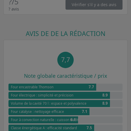
?
/5
Vérifier s'il y a des avis
? avis
AVIS DE DE LA RÉDACTION
7,7
Note globale caractéristique / prix
7.7
Four encastrable Thomson
8.9
Four électrique : simplicité et précision
8.9
Volume de la cavité 70 l : espace et polyvalence
7.1
Four catalyse : nettoyage efficace
6.1
Four à convection naturelle : cuisson traditionnelle et douce
7.5
Classe énergétique A : efficacité standard