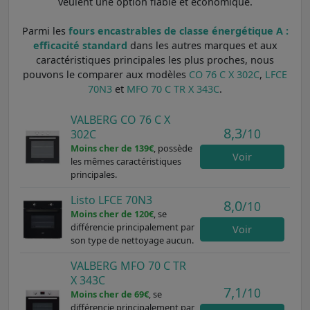
veulent une option fiable et économique.
Parmi les
fours encastrables de classe énergétique A :
efficacité standard
dans les autres marques et aux
caractéristiques principales les plus proches, nous
pouvons le comparer aux modèles
CO 76 C X 302C
,
LFCE
70N3
et
MFO 70 C TR X 343C
.
VALBERG CO 76 C X
8,3
/10
302C
Moins cher de 139€
, possède
Voir
les mêmes caractéristiques
principales.
Listo LFCE 70N3
8,0
/10
Moins cher de 120€
, se
différencie principalement par
Voir
son type de nettoyage aucun.
VALBERG MFO 70 C TR
X 343C
7,1
/10
Moins cher de 69€
, se
différencie principalement par