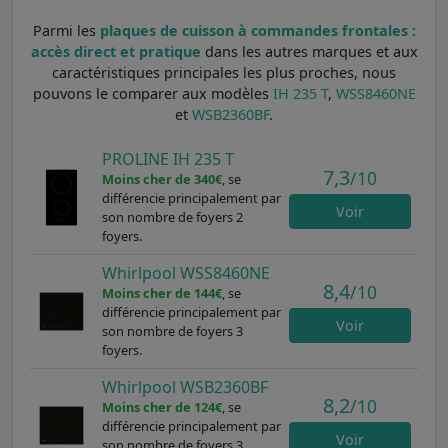
Parmi les
plaques de cuisson à commandes frontales :
accès direct et pratique
dans les autres marques et aux
caractéristiques principales les plus proches, nous
pouvons le comparer aux modèles
IH 235 T
,
WSS8460NE
et
WSB2360BF
.
PROLINE IH 235 T
7,3
/10
Moins cher de 340€
, se
différencie principalement par
Voir
son nombre de foyers 2
foyers.
Whirlpool WSS8460NE
8,4
/10
Moins cher de 144€
, se
différencie principalement par
Voir
son nombre de foyers 3
foyers.
Whirlpool WSB2360BF
8,2
/10
Moins cher de 124€
, se
différencie principalement par
Voir
son nombre de foyers 3