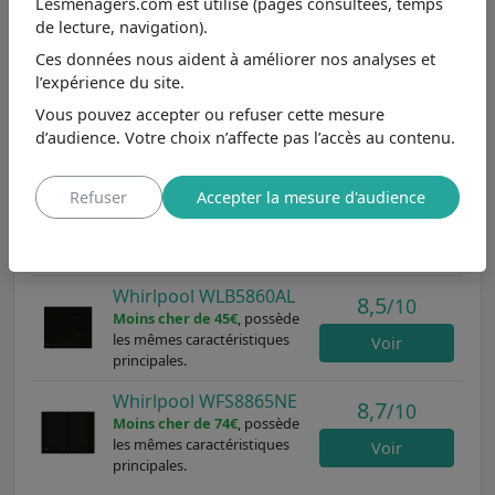
plaque est un choix excellent.
Lesménagers.com est utilisé (pages consultées, temps
de lecture, navigation).
Parmi les
plaques de cuisson avec 4 foyers :
Ces données nous aident à améliorer nos analyses et
polyvalence pour les cuistots
dans les autres marques
l’expérience du site.
et aux caractéristiques principales les plus proches, nous
Vous pouvez accepter ou refuser cette mesure
pouvons le comparer aux modèles
WL S7960 NE
,
d’audience. Votre choix n’affecte pas l’accès au contenu.
WLB5860AL
et
WFS8865NE
.
Whirlpool WL S7960 NE
8,7
Refuser
Accepter la mesure d'audience
/10
Moins cher de 125€
, possède
les mêmes caractéristiques
Voir
principales.
Whirlpool WLB5860AL
8,5
/10
Moins cher de 45€
, possède
les mêmes caractéristiques
Voir
principales.
Whirlpool WFS8865NE
8,7
/10
Moins cher de 74€
, possède
les mêmes caractéristiques
Voir
principales.