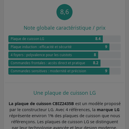
8,6
Note globale caractéristique / prix
8.4
Plaque de cuisson LG
9
Plaque induction : efficacité et sécurité
8
4 foyers : polyvalence pour les cuistots
8.2
Commandes frontales : accès direct et pratique
9
Commandes sensitives : modernité et précision
Une plaque de cuisson LG
La plaque de cuisson CBIZ2435B
est un modèle proposé
par le constructeur LG. Avec 4 références, la
marque LG
réprésente environ 1% des plaques de cuisson que nous
référençons. Les plaques de cuisson LG se distinguent
par leur technologie avancée et leur design moderne,