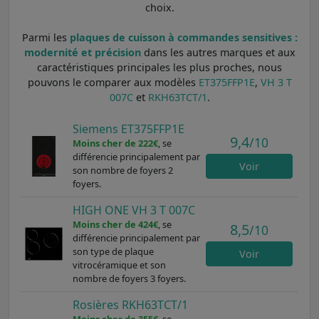
choix.
Parmi les
plaques de cuisson à commandes sensitives :
modernité et précision
dans les autres marques et aux
caractéristiques principales les plus proches, nous
pouvons le comparer aux modèles
ET375FFP1E
,
VH 3 T
007C
et
RKH63TCT/1
.
Siemens ET375FFP1E
9,4
/10
Moins cher de 222€
, se
différencie principalement par
Voir
son nombre de foyers 2
foyers.
HIGH ONE VH 3 T 007C
Moins cher de 424€
, se
8,5
/10
différencie principalement par
son type de plaque
Voir
vitrocéramique et son
nombre de foyers 3 foyers.
Rosières RKH63TCT/1
Moins cher de 355€
, se