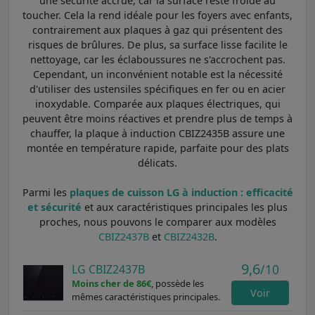
une sécurité accrue, car la surface reste froide au
toucher. Cela la rend idéale pour les foyers avec enfants,
contrairement aux plaques à gaz qui présentent des
risques de brûlures. De plus, sa surface lisse facilite le
nettoyage, car les éclaboussures ne s'accrochent pas.
Cependant, un inconvénient notable est la nécessité
d'utiliser des ustensiles spécifiques en fer ou en acier
inoxydable. Comparée aux plaques électriques, qui
peuvent être moins réactives et prendre plus de temps à
chauffer, la plaque à induction CBIZ2435B assure une
montée en température rapide, parfaite pour des plats
délicats.
Parmi les
plaques de cuisson LG à induction : efficacité
et sécurité
et aux caractéristiques principales les plus
proches, nous pouvons le comparer aux modèles
CBIZ2437B
et
CBIZ2432B
.
9,6
/10
LG CBIZ2437B
Moins cher de 86€
, possède les
Voir
mêmes caractéristiques principales.