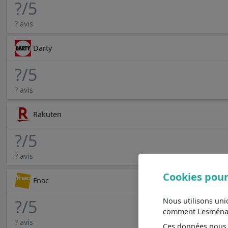
?
/5
? avis
Darty
?
/5
? avis
Rakuten
?
/5
? avis
Cookies pour
Fnac
Nous utilisons un
?
/5
comment Lesménager
? avis
Ces données nous a