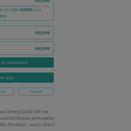
583,99€
ec le code
GAM5
(non
ble)
583,99€
583,99€
x et conditions
les avis
nvie
Partager
isson Smeg SI2641DP
est
aractéristiques principales
des frontales : accès direct