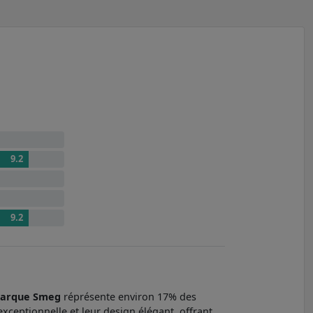
9.2
9.2
arque Smeg
réprésente environ 17% des
ceptionnelle et leur design élégant, offrant