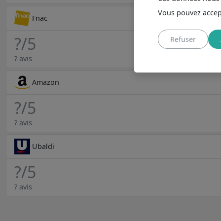
Vous pouvez accept
Fnac
?
/5
Refuser
? avis
Amazon
?
/5
? avis
Ubaldi
?
/5
? avis