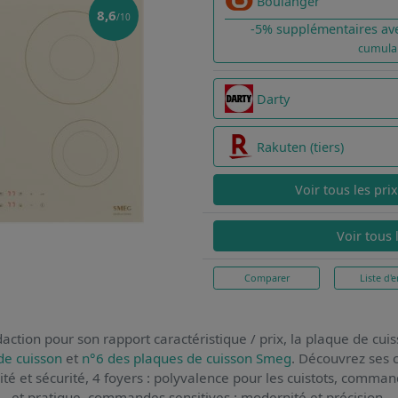
Boulanger
8,6
/10
-5% supplémentaires av
cumula
Darty
Rakuten (tiers)
Voir tous les pri
Voir tous 
Comparer
Liste d'e
action pour son rapport caractéristique / prix,
la plaque de cu
de cuisson
et
n°6 des plaques de cuisson Smeg
. Découvrez ses c
cité et sécurité, 4 foyers : polyvalence pour les cuistots, comman
et pratique, commandes sensitives : modernité et précision.