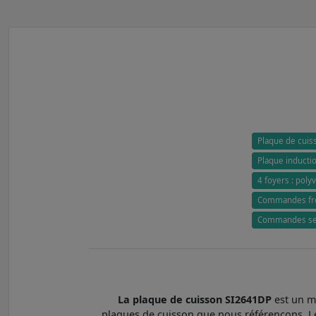
Plaque de cui
Plaque induction
4 foyers : poly
Commandes fron
Commandes sens
La plaque de cuisson SI2641DP
est un m
plaques de cuisson que nous référençons. Le