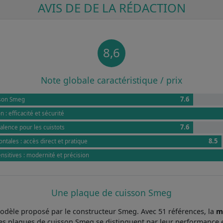
AVIS DE DE LA RÉDACTION
8,6
Note globale caractéristique / prix
7.6
sson Smeg
 : efficacité et sécurité
7.6
valence pour les cuistots
8.5
tales : accès direct et pratique
itives : modernité et précision
Une plaque de cuisson Smeg
odèle proposé par le constructeur Smeg. Avec 51 références, la
m
s plaques de cuisson Smeg se distinguent par leur performance ex