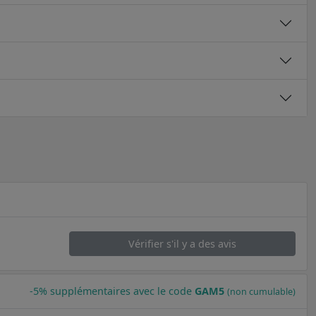
Vérifier s'il y a des avis
-5% supplémentaires avec le code
GAM5
(non cumulable)