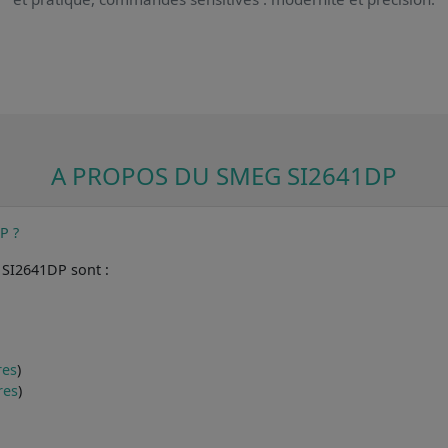
A PROPOS DU SMEG SI2641DP
P ?
 SI2641DP sont :
res
)
res
)