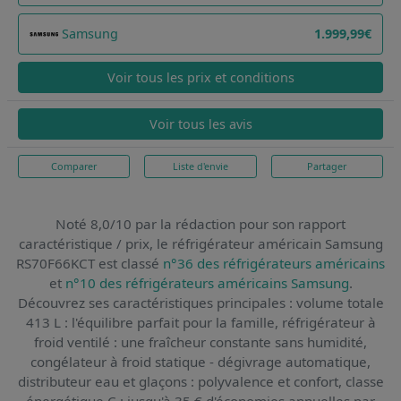
Samsung
1.999,99€
Voir tous les prix et conditions
Voir tous les avis
Comparer
Liste d'envie
Partager
Noté 8,0/10 par la rédaction pour son rapport
caractéristique / prix,
le réfrigérateur américain Samsung
RS70F66KCT
est classé
n°36 des réfrigérateurs américains
et
n°10 des réfrigérateurs américains Samsung
.
Découvrez ses caractéristiques principales : volume totale
413 L : l'équilibre parfait pour la famille, réfrigérateur à
froid ventilé : une fraîcheur constante sans humidité,
congélateur à froid statique - dégivrage automatique,
distributeur eau et glaçons : polyvalence et confort, classe
énergétique C : jusqu'à 35 € d'économies annuelles par