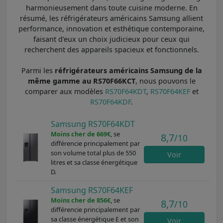
harmonieusement dans toute cuisine moderne. En
résumé, les réfrigérateurs américains Samsung allient
performance, innovation et esthétique contemporaine,
faisant d'eux un choix judicieux pour ceux qui
recherchent des appareils spacieux et fonctionnels.
Parmi les
réfrigérateurs américains Samsung de la
même gamme au RS70F66KCT
, nous pouvons le
comparer aux modèles
RS70F64KDT
,
RS70F64KEF
et
RS70F64KDF
.
Samsung RS70F64KDT
Moins cher de 669€
, se
8,7
/10
différencie principalement par
son volume total plus de 550
Voir
litres et sa classe énergétique
D.
Samsung RS70F64KEF
Moins cher de 856€
, se
8,7
/10
différencie principalement par
sa classe énergétique E et son
Voir