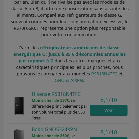
par an. Bien qu'il ne rivalise pas avec les modèles de
classe A ou B, il offre une conservation satisfaisante des
aliments. Comparé aux réfrigérateurs de classe G,
souvent critiqués pour leur consommation excessive, le
RS70F66KCT représente une option plus responsable
pour votre consommation.
Parmi les
réfrigérateurs américains de classe
énergétique C : jusqu'à 35 € d'économies annuelles
par rapport à G
dans les autres marques et aux
caractéristiques principales les plus proches, nous
pouvons le comparer aux modèles
RS818N4TFC
et
GNO5324XPN
.
Hisense RS818N4TFC
8,1
/10
Moins cher de 337€
, se
différencie principalement par
Voir
son volume total plus de 550
litres.
Beko GNO5324XPN
8,1
/10
Moins cher de 850€
, se