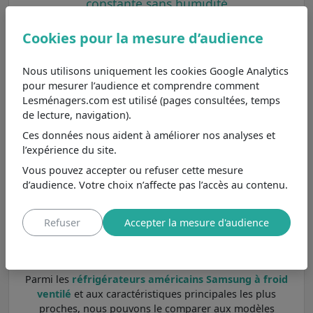
constante sans humidité
Le froid ventilé du réfrigérateur américain RS70F66KCT
Cookies pour la mesure d’audience
de Samsung garantit une température constante dans
toute la zone réfrigérateur, en éliminant les risques de
Nous utilisons uniquement les cookies Google Analytics
formation de givre. Ce système distribue l'air froid de
pour mesurer l’audience et comprendre comment
manière homogène, ce qui permet une meilleure
Lesménagers.com est utilisé (pages consultées, temps
conservation des aliments, même sur les étagères les
de lecture, navigation).
plus hautes. Contrairement au froid statique, qui peut
entraîner des écarts de température et nécessite un
Ces données nous aident à améliorer nos analyses et
dégivrage manuel, le froid ventilé offre une réfrigération
l’expérience du site.
sans entretien. Toutefois, ce type de froid peut assécher
Vous pouvez accepter ou refuser cette mesure
certains aliments comme les légumes, tandis que le froid
d’audience. Votre choix n’affecte pas l’accès au contenu.
brassé maintient un taux d'humidité plus élevé pour
mieux préserver ces produits. Avec le RS70F66KCT de
Samsung, vous profitez d’une réfrigération optimale,
Refuser
Accepter la mesure d'audience
sans tracas, et d’une conservation prolongée des
aliments sans risque de givre.
Parmi les
réfrigérateurs américains Samsung à froid
ventilé
et aux caractéristiques principales les plus
proches, nous pouvons le comparer aux modèles