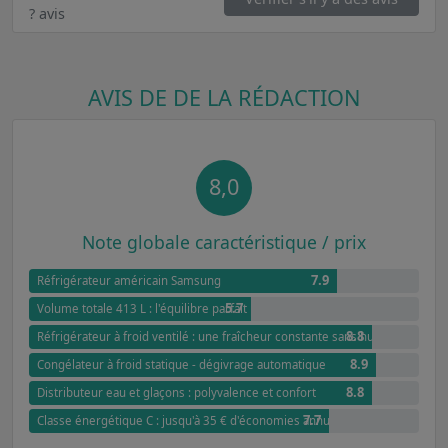
? avis
AVIS DE DE LA RÉDACTION
8,0
Note globale caractéristique / prix
7.9
Réfrigérateur américain Samsung
5.7
Volume totale 413 L : l'équilibre parfait pour la famille
8.8
Réfrigérateur à froid ventilé : une fraîcheur constante sans humidité
8.9
Congélateur à froid statique - dégivrage automatique
8.8
Distributeur eau et glaçons : polyvalence et confort
7.7
Classe énergétique C : jusqu'à 35 € d'économies annuelles par rapport à G