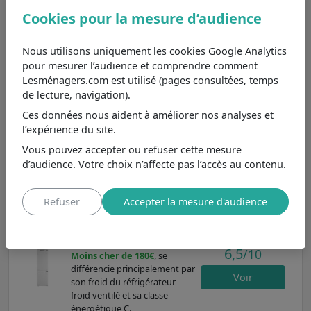
ART6711SF2 est un choix pratique et efficace pour ceux
Cookies pour la mesure d’audience
qui souhaitent optimiser leur espace de rangement.
Parmi les
réfrigérateurs-congélateurs entre 250 et 300
Nous utilisons uniquement les cookies Google Analytics
litres : satisfaisant pour les familles
dans les autres
pour mesurer l’audience et comprendre comment
marques et aux caractéristiques principales les plus
Lesménagers.com est utilisé (pages consultées, temps
proches, nous pouvons le comparer aux modèles
de lecture, navigation).
KGN33NLEB
,
BI CNF 300 C W625C
et
RF282BSE0
.
Ces données nous aident à améliorer nos analyses et
l’expérience du site.
Bosch KGN33NLEB
Moins cher de 270€
, se
Vous pouvez accepter ou refuser cette mesure
9,0
/10
différencie principalement par
d’audience. Votre choix n’affecte pas l’accès au contenu.
son type de pose pose libre et
Voir
son froid du réfrigérateur
froid ventilé.
Refuser
Accepter la mesure d'audience
VALBERG BI CNF 300 C
W625C
6,5
/10
Moins cher de 180€
, se
différencie principalement par
Voir
son froid du réfrigérateur
froid ventilé et sa classe
énergétique C.