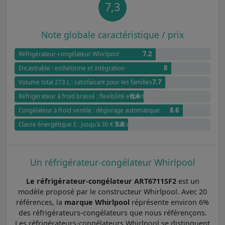
7,3
Note globale caractéristique / prix
7.2
Réfrigérateur-congélateur Whirlpool
8
Encastrable : esthétisme et intégration
7.7
Volume total 273 L : satisfaisant pour les familles
6.6
Réfrigérateur à froid brassé : flexibilité et performance
8.6
Congélateur à froid ventilé : dégivrage automatique
5.8
Classe énergétique E : jusqu'à 30 € d'économies annuel par rapport à G
Un réfrigérateur-congélateur Whirlpool
Le réfrigérateur-congélateur ART6711SF2
est un
modèle proposé par le constructeur Whirlpool. Avec 20
références, la
marque Whirlpool
réprésente environ 6%
des réfrigérateurs-congélateurs que nous référençons.
Les réfrigérateurs-congélateurs Whirlpool se distinguent