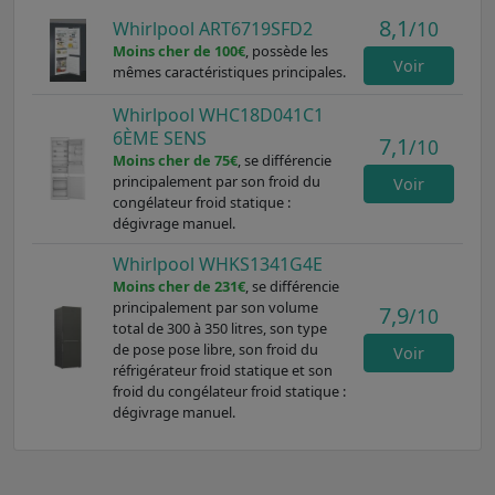
8,1
/10
Whirlpool ART6719SFD2
Moins cher de 100€
, possède les
Voir
mêmes caractéristiques principales.
Whirlpool WHC18D041C1
6ÈME SENS
7,1
/10
Moins cher de 75€
, se différencie
principalement par son froid du
Voir
congélateur froid statique :
dégivrage manuel.
Whirlpool WHKS1341G4E
Moins cher de 231€
, se différencie
principalement par son volume
7,9
/10
total de 300 à 350 litres, son type
de pose pose libre, son froid du
Voir
réfrigérateur froid statique et son
froid du congélateur froid statique :
dégivrage manuel.