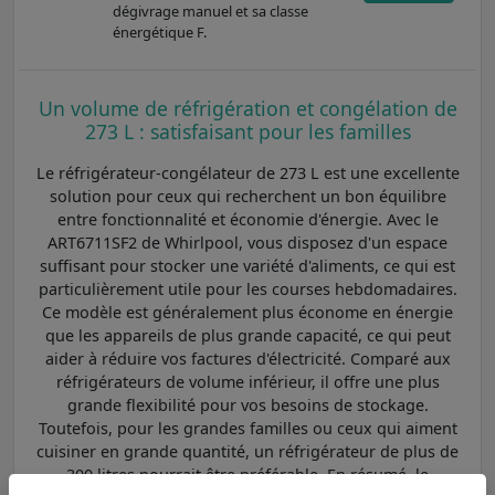
dégivrage manuel et sa classe
énergétique F.
Un volume de réfrigération et congélation de
273 L : satisfaisant pour les familles
Le réfrigérateur-congélateur de 273 L est une excellente
solution pour ceux qui recherchent un bon équilibre
entre fonctionnalité et économie d'énergie. Avec le
ART6711SF2 de Whirlpool, vous disposez d'un espace
suffisant pour stocker une variété d'aliments, ce qui est
particulièrement utile pour les courses hebdomadaires.
Ce modèle est généralement plus économe en énergie
que les appareils de plus grande capacité, ce qui peut
aider à réduire vos factures d'électricité. Comparé aux
réfrigérateurs de volume inférieur, il offre une plus
grande flexibilité pour vos besoins de stockage.
Toutefois, pour les grandes familles ou ceux qui aiment
cuisiner en grande quantité, un réfrigérateur de plus de
300 litres pourrait être préférable. En résumé, le