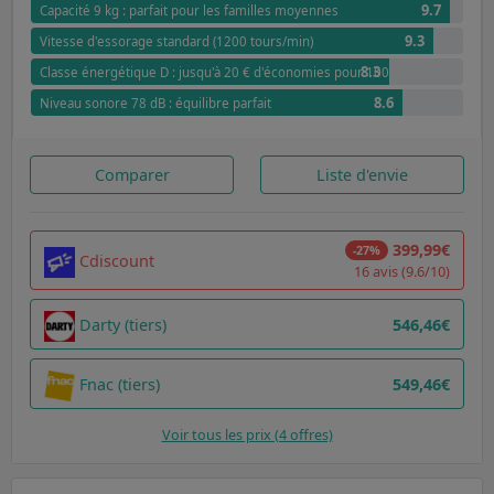
9.7
Capacité 9 kg : parfait pour les familles moyennes
9.3
Vitesse d'essorage standard (1200 tours/min)
8.3
Classe énergétique D : jusqu'à 20 € d'économies pour 100 cycles par rappor
8.6
Niveau sonore 78 dB : équilibre parfait
Comparer
Liste d'envie
399,99€
-27%
Cdiscount
16 avis (9.6/10)
Darty (tiers)
546,46€
Fnac (tiers)
549,46€
Voir tous les prix (4 offres)