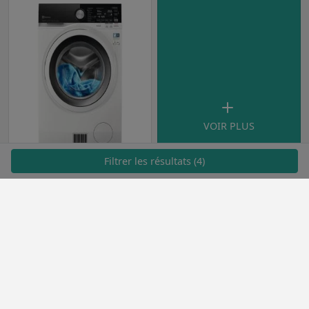
VOIR PLUS
Filtrer les résultats (4)
Electrolux
998,00€ à 1.399,00€
8.6
Avis clients
8
Avis Lesménagers
Méthodologie de classement
Gestion des cookies
FAQ & contact
Mentions légales