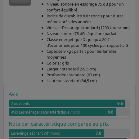
Niveau sonore en essorage 75 dB pour un
confort équilibré
Indice de durabilité 8.8 : conçu pour durer,
même après des années
Vitesse d'essorage standard (1200 tours/min)
Niveau sonore 78 dB : équilibre parfait
Classe énergétique D : jusqu'à 20 €
d'économies pour 100 cycles par rapport à G
Capacité 9 kg : parfait pour les familles
moyennes
Coloris : gris
Largeur standard (59,5 cm)
Profondeur standard (63 cm)
Hauteur standard (84,5 cm)
Avis
9.6
Avis clients
8.8
Avis Lesménagers (caractéristique / prix)
Note par caractéristique comparée au prix
7.8
Lave-linge séchant Whirlpool