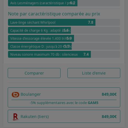
6.2
Avis Lesménagers (caractéristique / prix)
Note par caractéristique comparée au prix
7.8
Lave-linge séchant Whirlpool
5.6
Capacité de charge 6 Kg : adapté à un couple
5.9
Vitesse d'essorage élevée 1.400 tr/mn
5.7
Classe énergétique D : jusqu'à 20 € d'économies pour 100 cycles par rappor
7.4
Niveau sonore maximum 70 db : silencieux
Comparer
Liste d'envie
Boulanger
849,00€
-5% supplémentaires avec le code
GAM5
Rakuten (tiers)
849,00€