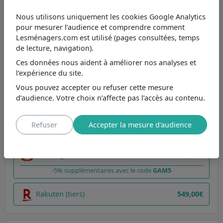
Note par caractéristique comparée au prix
Nous utilisons uniquement les cookies Google Analytics
pour mesurer l’audience et comprendre comment
7.8
Lave-linge séchant Whirlpool
Lesménagers.com est utilisé (pages consultées, temps
8.9
Capacité de charge 6 Kg : adapté à un couple
de lecture, navigation).
9
Vitesse d'essorage élevée 1.400 tr/mn
Ces données nous aident à améliorer nos analyses et
8.1
l’expérience du site.
Classe énergétique C : jusqu'à 30 € d'économies pour 100 cycles par rappor
6.1
Niveau sonore 75 dB : équilibre parfait
Vous pouvez accepter ou refuser cette mesure
d’audience. Votre choix n’affecte pas l’accès au contenu.
Comparer
Liste d'envie
Refuser
Accepter la mesure d'audience
Boulanger
549,00€
-5% supplémentaires avec le code
GAM5
Rakuten (tiers)
549,00€