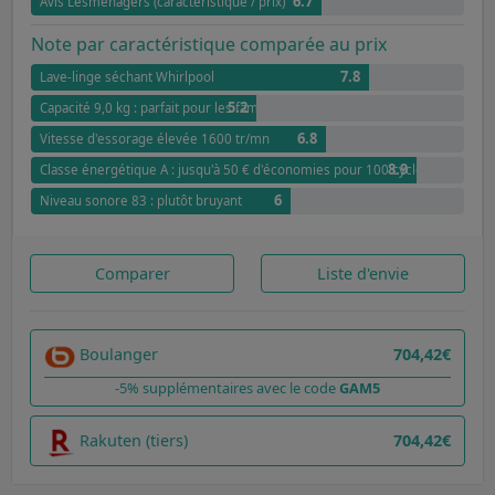
6.7
Avis Lesménagers (caractéristique / prix)
Note par caractéristique comparée au prix
7.8
Lave-linge séchant Whirlpool
5.2
Capacité 9,0 kg : parfait pour les familles moyennes
6.8
Vitesse d'essorage élevée 1600 tr/mn
8.9
Classe énergétique A : jusqu'à 50 € d'économies pour 100 cycles par rappor
6
Niveau sonore 83 : plutôt bruyant
Comparer
Liste d'envie
Boulanger
704,42€
-5% supplémentaires avec le code
GAM5
Rakuten (tiers)
704,42€