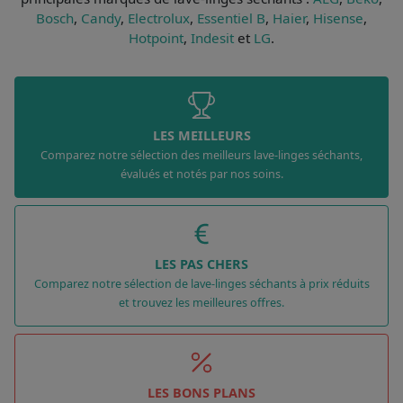
Bosch
,
Candy
,
Electrolux
,
Essentiel B
,
Haier
,
Hisense
,
Hotpoint
,
Indesit
et
LG
.
LES MEILLEURS
Comparez notre sélection des meilleurs lave-linges séchants,
évalués et notés par nos soins.
LES PAS CHERS
Comparez notre sélection de lave-linges séchants à prix réduits
et trouvez les meilleures offres.
LES BONS PLANS