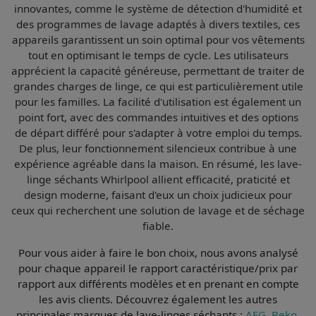
innovantes
, comme le système de détection d'humidité et
des programmes de lavage adaptés à divers textiles, ces
appareils garantissent un soin optimal pour vos vêtements
tout en optimisant le temps de cycle. Les utilisateurs
apprécient la
capacité généreuse
, permettant de traiter de
grandes charges de linge, ce qui est particulièrement utile
pour les familles. La
facilité d'utilisation
est également un
point fort, avec des commandes intuitives et des options
de départ différé pour s'adapter à votre emploi du temps.
De plus, leur
fonctionnement silencieux
contribue à une
expérience agréable dans la maison. En résumé, les lave-
linge séchants Whirlpool allient
efficacité
,
praticité
et
design moderne
, faisant d'eux un choix judicieux pour
ceux qui recherchent une solution de lavage et de séchage
fiable.
Pour vous aider à faire le bon choix, nous avons analysé
pour chaque appareil le
rapport caractéristique/prix par
rapport aux différents modèles et en prenant en compte
les avis clients
. Découvrez également les autres
principales marques de lave-linges séchants :
AEG
,
Beko
,