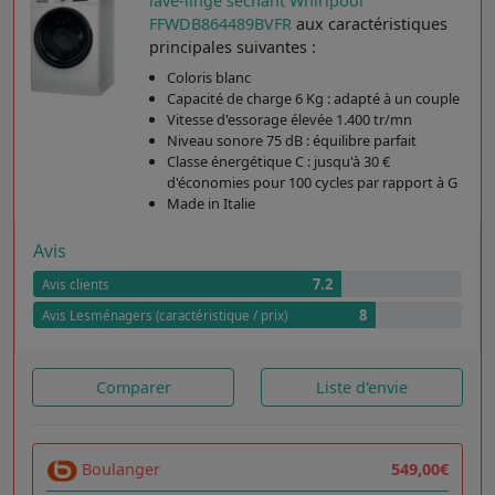
lave-linge séchant Whirlpool
FFWDB864489BVFR
aux caractéristiques
principales suivantes :
Coloris blanc
Capacité de charge 6 Kg : adapté à un couple
Vitesse d'essorage élevée 1.400 tr/mn
Niveau sonore 75 dB : équilibre parfait
Classe énergétique C : jusqu'à 30 €
d'économies pour 100 cycles par rapport à G
Made in Italie
Avis
7.2
Avis clients
8
Avis Lesménagers (caractéristique / prix)
Comparer
Liste d'envie
Boulanger
549,00€