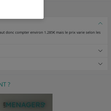
X
aut donc compter environ 1.285€ mais le prix varie selon les
NT ?