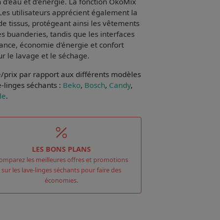
 d'eau et d'énergie. La fonction
ÖkoMix
es utilisateurs apprécient également la
e tissus, protégeant ainsi les vêtements
s buanderies, tandis que les interfaces
ance
,
économie d'énergie
et
confort
ur le lavage et le séchage.
e/prix par rapport aux différents modèles
-linges séchants :
Beko
,
Bosch
,
Candy
,
le
.
LES BONS PLANS
omparez les meilleures offres et promotions
sur les lave-linges séchants pour faire des
économies.