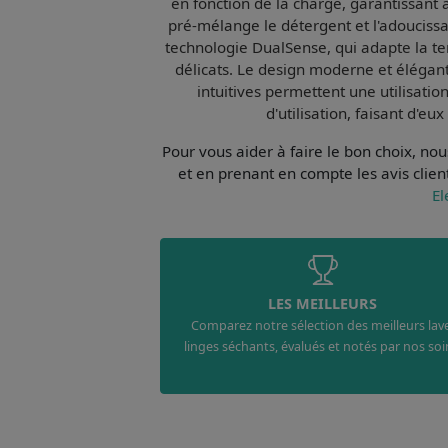
en fonction de la charge, garantissant 
pré-mélange le détergent et l'adouciss
technologie
DualSense
, qui adapte la 
délicats. Le design moderne et élégant
intuitives permettent une utilisatio
d'utilisation
, faisant d'eu
Pour vous aider à faire le bon choix, n
et en prenant en compte les avis clien
El
LES MEILLEURS
Comparez notre sélection des meilleurs lav
linges séchants, évalués et notés par nos soi