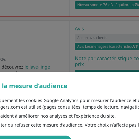
7.
Niveau sonore 76 dB : équilibre parf
Avis
Aucun avis clients
7.1
Avis Lesménagers (caractéristique / 
Note par caractéristique 
00€
prix
, découvrez
le lave-linge
 caractéristiques principales
Lave-linge séchant AEG
Capacité de charge 6 Kg : adapté à u
 la mesure d’audience
0 tr/mn
4.9
Vitesse d'essorage élevée 1.600 tr
 parfait
Classe énergétique B : jusqu'à 40 €
iquement les cookies Google Analytics pour mesurer l’audience e
40 € d'économies pour 100 cycles
s.com est utilisé (pages consultées, temps de lecture, navigatio
7.
Niveau sonore 76 dB : équilibre parf
té à un couple
ident à améliorer nos analyses et l’expérience du site.
er ou refuser cette mesure d’audience. Votre choix n’affecte pas 