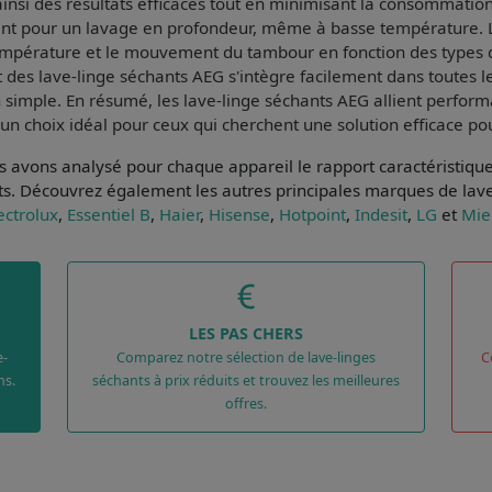
ainsi des résultats efficaces tout en minimisant la consommation
ant pour un lavage en profondeur, même à basse température. L
température et le mouvement du tambour en fonction des types d
 des lave-linge séchants AEG s'intègre facilement dans toutes le
n simple. En résumé, les lave-linge séchants AEG allient
perform
x un choix idéal pour ceux qui cherchent une solution efficace po
ous avons analysé pour chaque appareil le
rapport caractéristiqu
ts
. Découvrez également les autres principales marques de lave
ectrolux
,
Essentiel B
,
Haier
,
Hisense
,
Hotpoint
,
Indesit
,
LG
et
Mie
LES PAS CHERS
e-
Comparez notre sélection de lave-linges
C
ns.
séchants à prix réduits et trouvez les meilleures
offres.