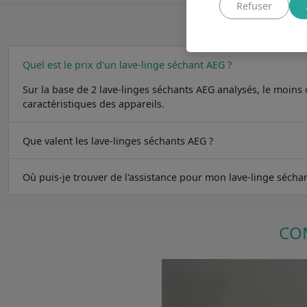
Refuser
Quel est le prix d'un lave-linge séchant AEG ?
Sur la base de 2 lave-linges séchants AEG analysés, le moins
caractéristiques des appareils.
Que valent les lave-linges séchants AEG ?
Où puis-je trouver de l'assistance pour mon lave-linge sécha
COM