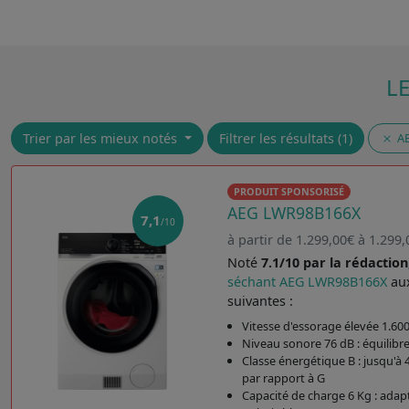
L
Trier par les mieux notés
Filtrer les résultats (1)
A
PRODUIT SPONSORISÉ
AEG LWR98B166X
7,1
/10
à partir de 1.299,00€ à 1.299,
Noté
7.1/10 par la rédaction
séchant AEG LWR98B166X
aux
suivantes :
Vitesse d'essorage élevée 1.60
Niveau sonore 76 dB : équilibre
Classe énergétique B : jusqu'à
par rapport à G
Capacité de charge 6 Kg : adap