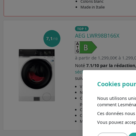
Coloris blanc
Made in Italie
TOP 1
AEG LWR98B166X
7,1
/10
à partir de 1.299,00€ à 1.299,
Noté
7.1/10 par la rédaction
séchant AEG LWR98B166X
aux
suivantes :
Cookies pour
Vitesse d'essorage élevée 1.60
Niveau sonore 76 dB : équilibre
Nous utilisons un
Classe énergétique B : jusqu'à 
par rapport à G
comment Lesménager
Capacité de charge 6 Kg : adap
Ces données nous a
Coloris blanc
Made in Italie
Vous pouvez accept