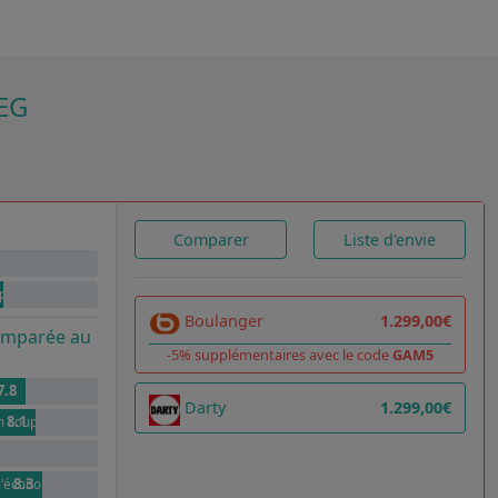
EG
Comparer
Liste d'envie
prix)
Boulanger
1.299,00€
comparée au
-5% supplémentaires avec le code
GAM5
7.8
Darty
1.299,00€
8.1
n couple
/mn
8.3
 d'économies pour 100 cycles par rapport à G