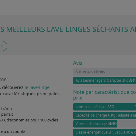
ES MEILLEURS LAVE-LINGES SÉCHANTS A
EG
Avis
Aucun avis clients
00€
7.1
Avis Lesménagers (caractéristique / 
, découvrez
le lave-linge
Note par caractéristique 
 caractéristiques principales
prix
Lave-linge séchant AEG
0 tr/mn
 parfait
Capacité de charge 6 Kg : adapté à u
 40 € d'économies pour 100 cycles
4.9
Vitesse d'essorage élevée 1.600 tr
té à un couple
Classe énergétique B : jusqu'à 40 €