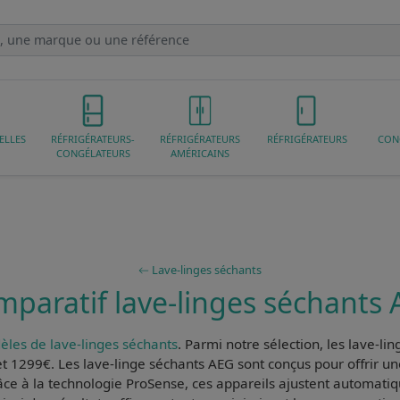
ELLES
RÉFRIGÉRATEURS-
RÉFRIGÉRATEURS
RÉFRIGÉRATEURS
CON
CONGÉLATEURS
AMÉRICAINS
Lave-linges séchants
paratif lave-linges séchants
les de lave-linges séchants
. Parmi notre sélection, les
lave-li
et 1299€. Les
lave-linge séchants AEG
sont conçus pour offrir u
âce à la technologie
ProSense
, ces appareils ajustent automati