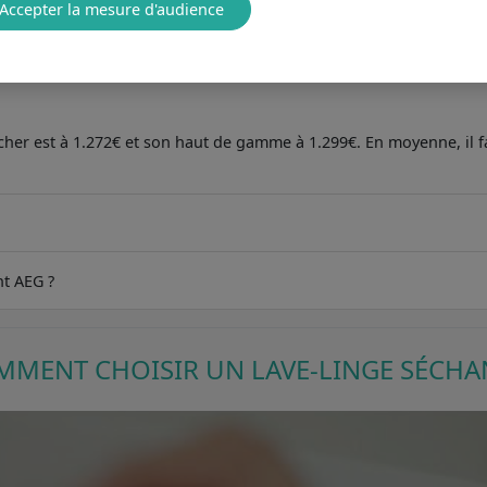
Accepter la mesure d'audience
POUR VOUS AIDER À FAIRE LE BON CHOI
 cher est à 1.272€ et son haut de gamme à 1.299€. En moyenne, il f
nt AEG ?
MENT CHOISIR UN LAVE-LINGE SÉCHA