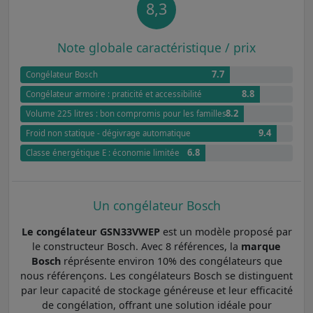
8,3
Note globale caractéristique / prix
7.7
Congélateur Bosch
8.8
Congélateur armoire : praticité et accessibilité
8.2
Volume 225 litres : bon compromis pour les familles
9.4
Froid non statique - dégivrage automatique
6.8
Classe énergétique E : économie limitée
Un congélateur Bosch
Le congélateur GSN33VWEP
est un modèle proposé par
le constructeur Bosch. Avec 8 références, la
marque
Bosch
réprésente environ 10% des congélateurs que
nous référençons. Les congélateurs Bosch se distinguent
par leur capacité de stockage généreuse et leur efficacité
de congélation, offrant une solution idéale pour