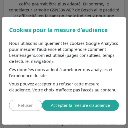
coffre pourrait être plus adapté. En somme, le
congélateur armoire GSN33VWEP de Bosch allie praticité
et efficacité, en faisant un choix judicieux pour une
utilisation quotidienne.
Cookies pour la mesure d’audience
Parmi les
congélateurs Bosch armoire : praticité et
accessibilité
et aux caractéristiques principales les plus
Nous utilisons uniquement les cookies Google Analytics
proches, nous pouvons le comparer au modèle
pour mesurer l’audience et comprendre comment
GSN29UWEW
.
Lesménagers.com est utilisé (pages consultées, temps
de lecture, navigation).
Bosch GSN29UWEW
8,4
/10
Ces données nous aident à améliorer nos analyses et
Moins cher de 4€
, se différencie
l’expérience du site.
principalement par son volume
Voir
moins de 200 litres.
Vous pouvez accepter ou refuser cette mesure
d’audience. Votre choix n’affecte pas l’accès au contenu.
225 litres : bon compromis pour les familles
Refuser
Accepter la mesure d'audience
Le
congélateur
GSN33VWEP de Bosch, avec un volume
de 225 litres, est conçu pour les ménages qui ont besoin
d'une capacité de stockage suffisante. Ce modèle est