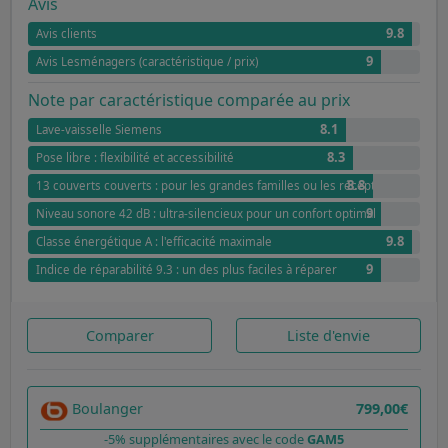
Avis
9.8
Avis clients
9
Avis Lesménagers (caractéristique / prix)
Note par caractéristique comparée au prix
8.1
Lave-vaisselle Siemens
8.3
Pose libre : flexibilité et accessibilité
8.8
13 couverts couverts : pour les grandes familles ou les réceptions
9
Niveau sonore 42 dB : ultra-silencieux pour un confort optimal
9.8
Classe énergétique A : l'efficacité maximale
9
Indice de réparabilité 9.3 : un des plus faciles à réparer
Comparer
Liste d'envie
Boulanger
799,00€
-5% supplémentaires avec le code
GAM5