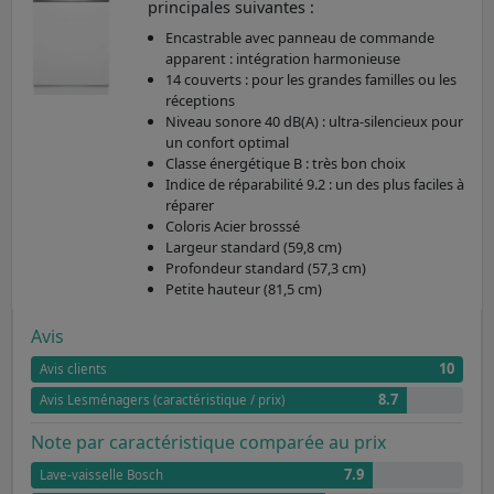
principales suivantes :
Encastrable avec panneau de commande
apparent : intégration harmonieuse
14 couverts : pour les grandes familles ou les
réceptions
Niveau sonore 40 dB(A) : ultra-silencieux pour
un confort optimal
Classe énergétique B : très bon choix
Indice de réparabilité 9.2 : un des plus faciles à
réparer
Coloris Acier brosssé
Largeur standard (59,8 cm)
Profondeur standard (57,3 cm)
Petite hauteur (81,5 cm)
Avis
10
Avis clients
8.7
Avis Lesménagers (caractéristique / prix)
Note par caractéristique comparée au prix
7.9
Lave-vaisselle Bosch