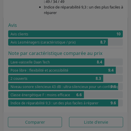
: 49 / 34 / 49
Indice de réparabilité 9,3 : un des plus faciles à
réparer
Avis
10
Avis clients
8.7
Avis Lesménagers (caractéristique / prix)
Note par caractéristique comparée au prix
8.4
Lave-vaisselle Daan Tech
9.4
Pose libre : flexibilité et accessibilité
8.3
2 couverts
9.6
Niveau sonore silencieux 43 dB : ultra-silencieux pour un confort optimal
6.6
Classe énergétique F : moins efficace
9.6
Indice de réparabilité 9,3 : un des plus faciles à réparer
Comparer
Liste d'envie