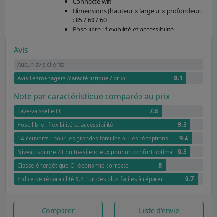
Connecté wifi
Dimensions (hauteur x largeur x profondeur)
: 85 / 60 / 60
Pose libre : flexibilité et accessibilité
Avis
Aucun avis clients
9.1
Avis Lesménagers (caractéristique / prix)
Note par caractéristique comparée au prix
7.8
Lave-vaisselle LG
9.3
Pose libre : flexibilité et accessibilité
9.4
14 couverts : pour les grandes familles ou les réceptions
9.3
Niveau sonore 41 : ultra-silencieux pour un confort optimal
8
Classe énergétique C : économie correcte
9.7
Indice de réparabilité 9.2 : un des plus faciles à réparer
Comparer
Liste d'envie