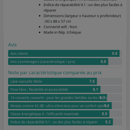
Indice de réparabilité 9.1 : un des plus faciles à
réparer
Dimensions (largeur x hauteur x profondeur)
: 60 x 88 x 57 cm
Connecté wifi : Non
Made in Rép. tchèque
Avis
9.8
Avis clients
8.8
Avis Lesménagers (caractéristique / prix)
Note par caractéristique comparée au prix
7.8
Lave-vaisselle Miele
8.1
Pose libre : flexibilité et accessibilité
8.7
14 couverts couverts : pour les grandes familles ou les réceptions
9.1
Niveau sonore 42 dB : ultra-silencieux pour un confort optimal
8.9
Classe énergétique A : l'efficacité maximale
9.2
Indice de réparabilité 9.1 : un des plus faciles à réparer