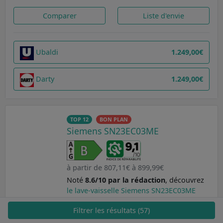
Comparer
Liste d'envie
Ubaldi
1.249,00€
Darty
1.249,00€
TOP 12
BON PLAN
Siemens SN23EC03ME
à partir de 807,11€ à 899,99€
Noté
8.6/10 par la rédaction
, découvrez
le lave-vaisselle Siemens SN23EC03ME
aux caractéristiques principales suivantes
Filtrer les résultats (57)
: