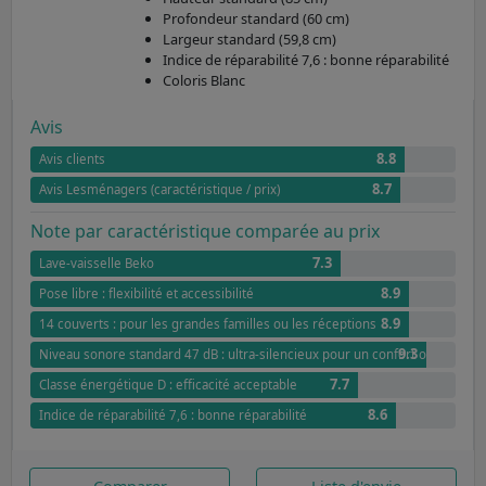
Profondeur standard (60 cm)
Largeur standard (59,8 cm)
Indice de réparabilité 7,6 : bonne réparabilité
Coloris Blanc
Avis
8.8
Avis clients
8.7
Avis Lesménagers (caractéristique / prix)
Note par caractéristique comparée au prix
7.3
Lave-vaisselle Beko
8.9
Pose libre : flexibilité et accessibilité
8.9
14 couverts : pour les grandes familles ou les réceptions
9.3
Niveau sonore standard 47 dB : ultra-silencieux pour un confort optimal
7.7
Classe énergétique D : efficacité acceptable
8.6
Indice de réparabilité 7,6 : bonne réparabilité