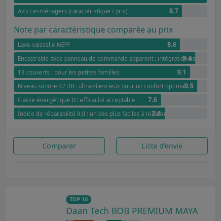
8.7
Avis Lesménagers (caractéristique / prix)
Note par caractéristique comparée au prix
8.6
Lave-vaisselle NEFF
9.4
Encastrable avec panneau de commande apparent : intégration harmonieu
9.1
13 couverts : pour les petites familles
9.5
Niveau sonore 42 dB : ultra-silencieux pour un confort optimal
7.6
Classe énergétique D : efficacité acceptable
7.8
Indice de réparabilité 9,0 : un des plus faciles à réparer
Comparer
Liste d'envie
TOP 10
Daan Tech BOB PREMIUM MAYA