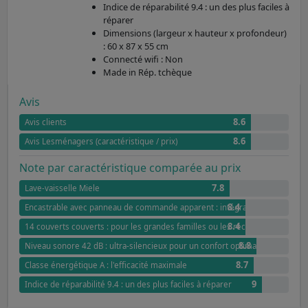
Indice de réparabilité 9.4 : un des plus faciles à
réparer
Dimensions (largeur x hauteur x profondeur)
: 60 x 87 x 55 cm
Connecté wifi : Non
Made in Rép. tchèque
Avis
8.6
Avis clients
8.6
Avis Lesménagers (caractéristique / prix)
Note par caractéristique comparée au prix
7.8
Lave-vaisselle Miele
8.4
Encastrable avec panneau de commande apparent : intégration harmonieu
8.4
14 couverts couverts : pour les grandes familles ou les réceptions
8.8
Niveau sonore 42 dB : ultra-silencieux pour un confort optimal
8.7
Classe énergétique A : l'efficacité maximale
9
Indice de réparabilité 9.4 : un des plus faciles à réparer