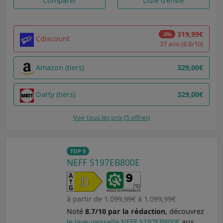
Comparer
Liste d'envie
319,99€
-3%
Cdiscount
37 avis (8.8/10)
Amazon (tiers)
329,00€
Darty (tiers)
329,00€
Voir tous les prix (5 offres)
TOP 9
NEFF S197EB800E
à partir de 1.099,99€ à 1.099,99€
Noté
8.7/10 par la rédaction
, découvrez
le lave-vaisselle NEFF S197EB800E
aux