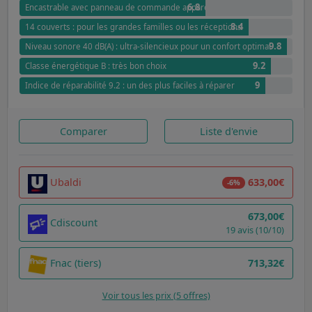
6.8
Encastrable avec panneau de commande apparent : intégration harmonieu
8.4
14 couverts : pour les grandes familles ou les réceptions
9.8
Niveau sonore 40 dB(A) : ultra-silencieux pour un confort optimal
9.2
Classe énergétique B : très bon choix
9
Indice de réparabilité 9.2 : un des plus faciles à réparer
Comparer
Liste d'envie
Ubaldi
633,00€
-6%
673,00€
Cdiscount
19 avis (10/10)
Fnac (tiers)
713,32€
Voir tous les prix (5 offres)