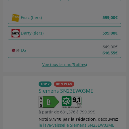
Fnac (tiers)
599,00€
Darty (tiers)
599,00€
649,00€
LG
616,55€
Voir tous les prix (5 offres)
TOP 2
BON PLAN
Siemens SN23EW03ME
à partir de 681,37€ à 799,99€
Noté
9.1/10 par la rédaction
, découvrez
le lave-vaisselle Siemens SN23EW03ME