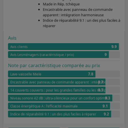
Made in Rép. tchèque
Encastrable avec panneau de commande
apparent : intégration harmonieuse
Indice de réparabilité 9.1 : un des plus faciles à
réparer
Avis
9.9
Avis clients
9
Avis Lesménagers (caractéristique / prix)
Note par caractéristique comparée au prix
7.8
Lave-vaisselle Miele
8.7
Encastrable avec panneau de commande apparent : intégration harmonieu
8.7
14 couverts couverts : pour les grandes familles ou les réceptions
9.3
Niveau sonore 42 dB : ultra-silencieux pour un confort optimal
9.1
Classe énergétique A : l'efficacité maximale
9.2
Indice de réparabilité 9.1 : un des plus faciles à réparer