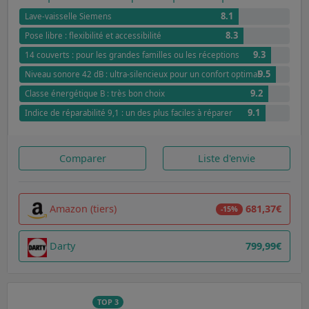
8.1
Lave-vaisselle Siemens
8.3
Pose libre : flexibilité et accessibilité
9.3
14 couverts : pour les grandes familles ou les réceptions
9.5
Niveau sonore 42 dB : ultra-silencieux pour un confort optimal
9.2
Classe énergétique B : très bon choix
9.1
Indice de réparabilité 9,1 : un des plus faciles à réparer
Comparer
Liste d'envie
Amazon (tiers)
681,37€
-15%
Darty
799,99€
TOP 3