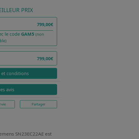
ILLEUR PRIX
799,00€
ec le code
GAM5
(non
ble)
799,00€
x et conditions
les avis
nvie
Partager
 Siemens SN23EC22AE
est