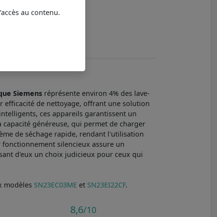
9
l’accès au contenu.
9.8
9
que Siemens
réprésente environ 4% des lave-
r efficacité de nettoyage, offrant une solution
ntelligents, ces appareils garantissent un
la capacité généreuse, qui permet de charger
stème de séchage rapide, rendant l'utilisation
r fonctionnement silencieux assure un
isant d'eux un choix judicieux pour ceux qui
ux modèles
SN23EC03ME
et
SN23EI22CF
.
8,6
/10