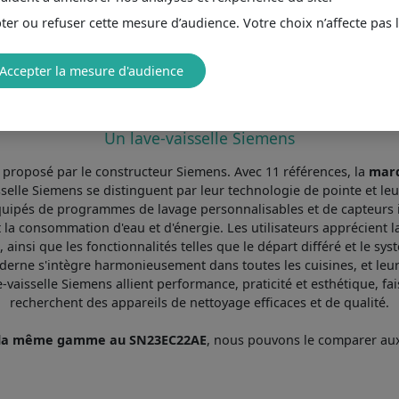
er ou refuser cette mesure d’audience. Votre choix n’affecte pas 
2 dB : ultra-silencieux pour un confort optimal
que A : l'efficacité maximale
Accepter la mesure d'audience
bilité 9.3 : un des plus faciles à réparer
Un lave-vaisselle Siemens
proposé par le constructeur Siemens. Avec 11 références, la
mar
selle Siemens se distinguent par leur technologie de pointe et leu
 Équipés de programmes de lavage personnalisables et de capteurs i
la consommation d'eau et d'énergie. Les utilisateurs apprécient 
ainsi que les fonctionnalités telles que le départ différé et le sy
derne s'intègre harmonieusement dans toutes les cuisines, et leu
-vaisselle Siemens allient performance, praticité et esthétique, fa
recherchent des appareils de nettoyage efficaces et de qualité.
de la même gamme au SN23EC22AE
, nous pouvons le comparer a