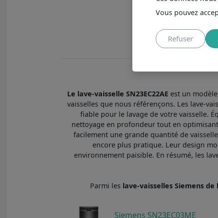
Vous pouvez accept
Niveau sonore 4
Classe énergéti
Refuser
Indice de répara
Le lave-vaisselle SN23EC22AE
est un modèle 
vaisselles que nous référençons. Les lave-vais
fiable pour le lavage de votre vaisselle.
nettoyage en profondeur tout en optimisant 
facilement une grande quantité de vaisselle, 
encore plus pratique. Leur design mo
environnement paisible. En résumé, les lave
Parmi les
lave-vaisselles Siemens 
Siemens SN23EC03ME