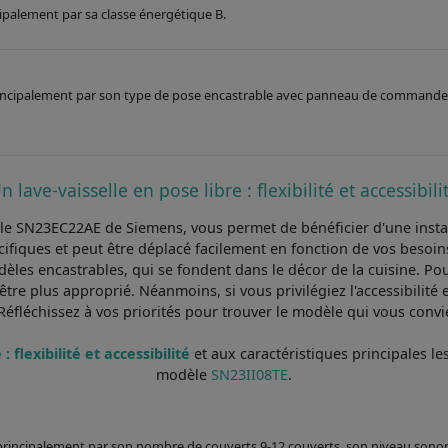
ncipalement par sa classe énergétique B.
 principalement par son type de pose encastrable avec panneau de command
n lave-vaisselle en pose libre : flexibilité et accessibili
e le SN23EC22AE de Siemens, vous permet de bénéficier d'une install
ifiques et peut être déplacé facilement en fonction de vos besoins
es encastrables, qui se fondent dans le décor de la cuisine. Pour
tre plus approprié. Néanmoins, si vous privilégiez l'accessibilité
 Réfléchissez à vos priorités pour trouver le modèle qui vous conv
 flexibilité et accessibilité
et aux caractéristiques principales 
modèle
SN23II08TE
.
e principalement par son nombre de couverts 9-12 couverts, son niveau sono