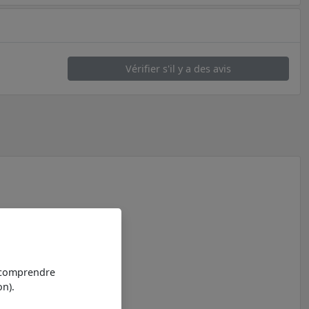
Vérifier s'il y a des avis
t comprendre
n).
.8