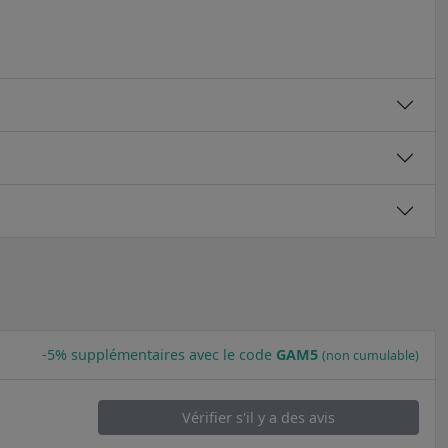
-5% supplémentaires avec le code
GAM5
(non cumulable)
Vérifier s'il y a des avis