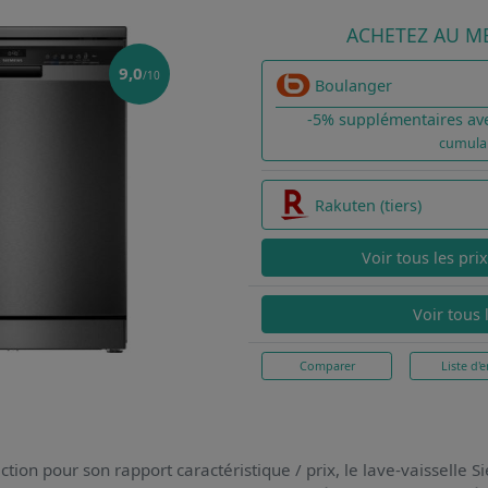
ACHETEZ AU ME
9,0
/10
Boulanger
-5% supplémentaires av
cumula
Rakuten (tiers)
Voir tous les pri
Voir tous 
Comparer
Liste d'e
ction pour son rapport caractéristique / prix,
le lave-vaisselle