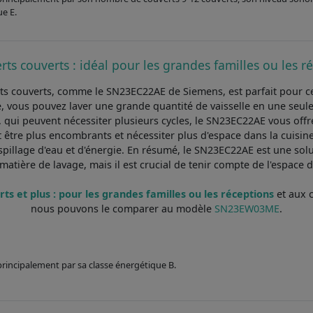
ue E.
rts couverts : idéal pour les grandes familles ou les r
erts couverts, comme le SN23EC22AE de Siemens, est parfait pour c
, vous pouvez laver une grande quantité de vaisselle en une seule f
qui peuvent nécessiter plusieurs cycles, le SN23EC22AE vous offre 
tre plus encombrants et nécessiter plus d'espace dans la cuisine. D
aspillage d'eau et d'énergie. En résumé, le SN23EC22AE est une sol
matière de lavage, mais il est crucial de tenir compte de l'espace 
ts et plus : pour les grandes familles ou les réceptions
et aux c
nous pouvons le comparer au modèle
SN23EW03ME
.
 principalement par sa classe énergétique B.