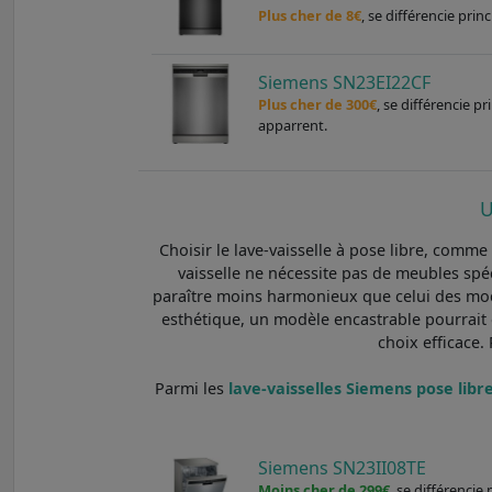
Plus cher de 8€
, se différencie pri
Siemens SN23EI22CF
Plus cher de 300€
, se différencie
apparrent.
U
Choisir le lave-vaisselle à pose libre, comm
vaisselle ne nécessite pas de meubles spéc
paraître moins harmonieux que celui des modèl
esthétique, un modèle encastrable pourrait ê
choix efficace.
Parmi les
lave-vaisselles Siemens pose libre :
Siemens SN23II08TE
Moins cher de 299€
, se différenci