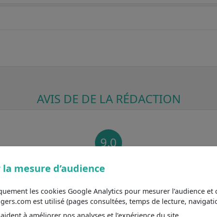
AVIS DE DE LA RÉDACTION
9,0
 la mesure d’audience
Note globale caractéristique / prix
8.1
 Siemens
iquement les cookies Google Analytics pour mesurer l’audience e
s.com est utilisé (pages consultées, temps de lecture, navigatio
8.3
ibilité et accessibilité
8
ident à améliorer nos analyses et l’expérience du site.
verts : pour les grandes familles ou les réceptions