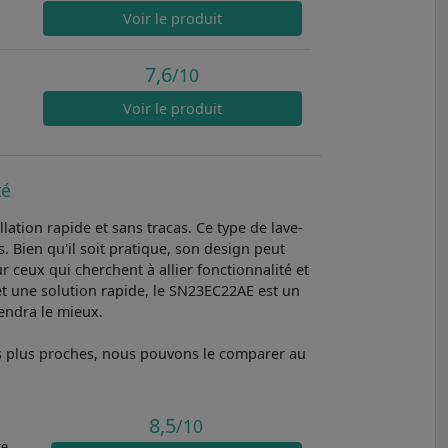
Voir
le produit
7,6
/10
e
Voir
le produit
té
ation rapide et sans tracas. Ce type de lave-
. Bien qu'il soit pratique, son design peut
 ceux qui cherchent à allier fonctionnalité et
 et une solution rapide, le SN23EC22AE est un
iendra le mieux.
les plus proches, nous pouvons le comparer au
8,5
/10
re