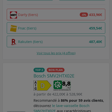
Darty (tiers)
433,96€
-6%
Fnac (tiers)
459,54€
Rakuten (tiers)
487,40€
Voir tous les prix (4 offres)
TOP 2
BON PLAN
Bosch SMV2HTX02E
à partir de 422,00€ à 528,96€
Recommandé à
86% pour 59 avis clients
,
découvrez
le lave-vaisselle Bosch
SMV2HTX02E
aux caractéristiques