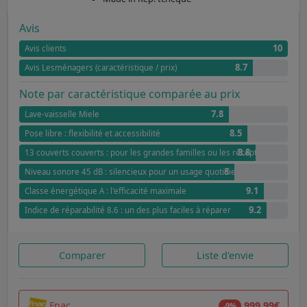
Avis
10
Avis clients
8.7
Avis Lesménagers (caractéristique / prix)
Note par caractéristique comparée au prix
7.8
Lave-vaisselle Miele
8.5
Pose libre : flexibilité et accessibilité
8.8
13 couverts couverts : pour les grandes familles ou les réceptions
8
Niveau sonore 45 dB : silencieux pour un usage quotidien
9.1
Classe énergétique A : l'efficacité maximale
9.2
Indice de réparabilité 8.6 : un des plus faciles à réparer
Comparer
Liste d'envie
Fnac
999,99€
-9%