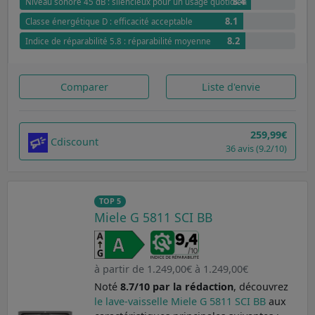
8.4
Niveau sonore 45 dB : silencieux pour un usage quotidien
8.1
Classe énergétique D : efficacité acceptable
8.2
Indice de réparabilité 5.8 : réparabilité moyenne
Comparer
Liste d'envie
259,99€
Cdiscount
36 avis (9.2/10)
TOP 5
Miele G 5811 SCI BB
à partir de 1.249,00€ à 1.249,00€
Noté
8.7/10 par la rédaction
, découvrez
le lave-vaisselle Miele G 5811 SCI BB
aux