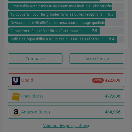
9
Encastrable avec panneau de commande invisible : discrétion et élégance
9.3
13 couverts : pour les grandes familles ou les réceptions
8.4
Niveau sonore 46 dB(A) : silencieux pour un usage quotidien
7.9
Classe énergétique D : efficacité acceptable
9.4
Indice de réparabilité 8.8 : un des plus faciles à réparer
Comparer
Liste d'envie
Ubaldi
422,00€
-12%
Fnac (tiers)
477,03€
Amazon (tiers)
484,96€
Voir tous les prix (4 offres)