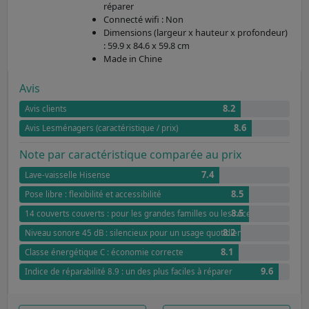
réparer
Connecté wifi : Non
Dimensions (largeur x hauteur x profondeur)
: 59.9 x 84.6 x 59.8 cm
Made in Chine
Avis
8.2
Avis clients
8.6
Avis Lesménagers (caractéristique / prix)
Note par caractéristique comparée au prix
7.4
Lave-vaisselle Hisense
8.5
Pose libre : flexibilité et accessibilité
8.5
14 couverts couverts : pour les grandes familles ou les réceptions
8.2
Niveau sonore 45 dB : silencieux pour un usage quotidien
8.1
Classe énergétique C : économie correcte
9.6
Indice de réparabilité 8.9 : un des plus faciles à réparer