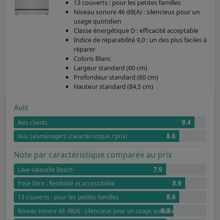
13 couverts : pour les petites familles
Niveau sonore 46 dB(A) : silencieux pour un
usage quotidien
Classe énergétique D : efficacité acceptable
Indice de réparabilité 9,0 : un des plus faciles à
réparer
Coloris Blanc
Largeur standard (60 cm)
Profondeur standard (60 cm)
Hauteur standard (84,5 cm)
Avis
9.4
Avis clients
8.6
Avis Lesménagers (caractéristique / prix)
Note par caractéristique comparée au prix
7.9
Lave-vaisselle Bosch
8.9
Pose libre : flexibilité et accessibilité
8.6
13 couverts : pour les petites familles
8.3
Niveau sonore 46 dB(A) : silencieux pour un usage quotidien