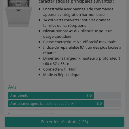
caractéristiques principales suivantes :
Encastrable avec panneau de commande
apparent : intégration harmonieuse
14 couverts couverts : pour les grandes
familles ou les réceptions
Niveau sonore 45 dB : silencieux pour un
usage quotidien
Classe énergétique A : l'efficacité maximale
Indice de réparabilité 9.1 : un des plus faciles à
réparer
Dimensions (largeur x hauteur x profondeur)
: 60 x 87 x 55 cm
Connecté wifi : Non
Made in Rép. tchèque
Avis
7.6
Avis clients
8.5
Avis Lesménagers (caractéristique / prix)
Note par caractéristique comparée au prix
Filtrer les résultats (126)
7.8
Lave-vaisselle Miele