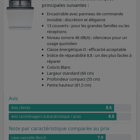
principales suivantes :
Encastrable avec panneau de commande
invisible : discrétion et élégance
13 couverts : pour les grandes familles ou les
réceptions
Niveau sonore 46 dB(A) : silencieux pour un
usage quotidien
Classe énergétique D : efficacité acceptable
Indice de réparabilité 8.8 : un des plus faciles à
réparer
Coloris Blanc
Largeur standard (60 cm)
Profondeur compact (55 cm)
Petite hauteur (81,5 cm)
Avis
8.6
Avis clients
8.8
Avis Lesménagers (caractéristique / prix)
Note par caractéristique comparée au prix
7.9
Lave-vaisselle Bosch