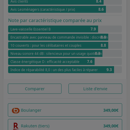
8.4
Avis clients
8.6
Avis Lesménagers (caractéristique / prix)
Note par caractéristique comparée au prix
7.9
Lave-vaisselle Essentiel B
8.8
Encastrable avec panneau de commande invisible : discrétion et élégance
8.8
10 couverts : pour les célibataires et couples
8.3
Niveau sonore 44 dB : silencieux pour un usage quotidien
7.6
Classe énergétique D : efficacité acceptable
9.3
Indice de réparabilité 8,0 : un des plus faciles à réparer
Comparer
Liste d'envie
Boulanger
349,00€
Rakuten (tiers)
349,00€