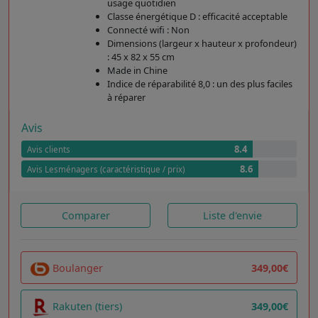
usage quotidien
Classe énergétique D : efficacité acceptable
Connecté wifi : Non
Dimensions (largeur x hauteur x profondeur)
: 45 x 82 x 55 cm
Made in Chine
Indice de réparabilité 8,0 : un des plus faciles
à réparer
Avis
8.4
Avis clients
8.6
Avis Lesménagers (caractéristique / prix)
Comparer
Liste d'envie
Boulanger
349,00€
Rakuten (tiers)
349,00€