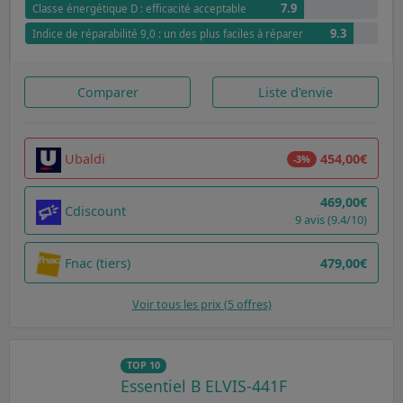
7.9
Classe énergétique D : efficacité acceptable
9.3
Indice de réparabilité 9,0 : un des plus faciles à réparer
Comparer
Liste d'envie
Ubaldi
454,00€
-3%
469,00€
Cdiscount
9 avis (9.4/10)
Fnac (tiers)
479,00€
Voir tous les prix (5 offres)
TOP 10
Essentiel B ELVIS-441F