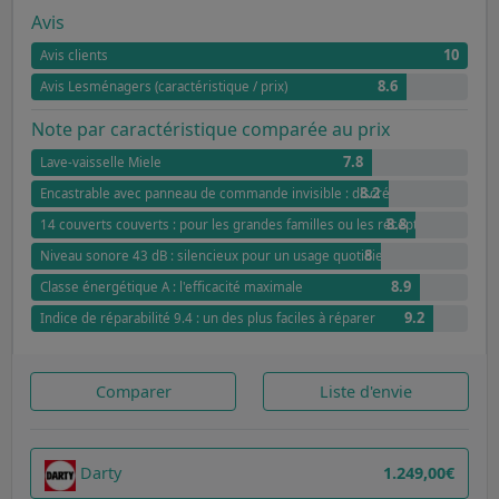
Avis
10
Avis clients
8.6
Avis Lesménagers (caractéristique / prix)
Note par caractéristique comparée au prix
7.8
Lave-vaisselle Miele
8.2
Encastrable avec panneau de commande invisible : discrétion et élégance
8.8
14 couverts couverts : pour les grandes familles ou les réceptions
8
Niveau sonore 43 dB : silencieux pour un usage quotidien
8.9
Classe énergétique A : l'efficacité maximale
9.2
Indice de réparabilité 9.4 : un des plus faciles à réparer
Comparer
Liste d'envie
Darty
1.249,00€