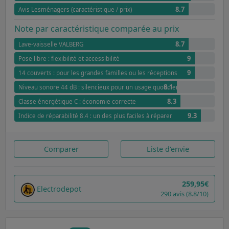
8.7
Avis Lesménagers (caractéristique / prix)
Note par caractéristique comparée au prix
8.7
Lave-vaisselle VALBERG
9
Pose libre : flexibilité et accessibilité
9
14 couverts : pour les grandes familles ou les réceptions
8.1
Niveau sonore 44 dB : silencieux pour un usage quotidien
8.3
Classe énergétique C : économie correcte
9.3
Indice de réparabilité 8.4 : un des plus faciles à réparer
Comparer
Liste d'envie
259,95€
Electrodepot
290 avis (8.8/10)