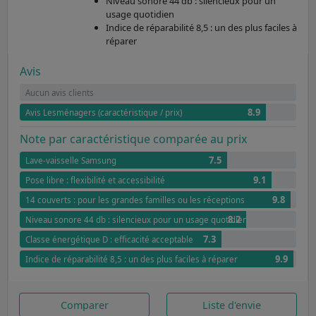
Niveau sonore 44 db : silencieux pour un
usage quotidien
Indice de réparabilité 8,5 : un des plus faciles à
réparer
Avis
Aucun avis clients
8.9
Avis Lesménagers (caractéristique / prix)
Note par caractéristique comparée au prix
7.5
Lave-vaisselle Samsung
9.1
Pose libre : flexibilité et accessibilité
9.8
14 couverts : pour les grandes familles ou les réceptions
8.2
Niveau sonore 44 db : silencieux pour un usage quotidien
7.3
Classe énergétique D : efficacité acceptable
9.9
Indice de réparabilité 8,5 : un des plus faciles à réparer
Comparer
Liste d'envie