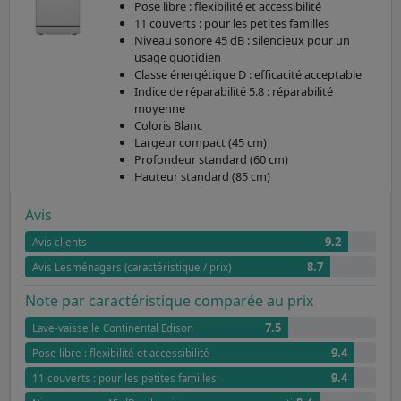
Pose libre : flexibilité et accessibilité
11 couverts : pour les petites familles
Niveau sonore 45 dB : silencieux pour un
usage quotidien
Classe énergétique D : efficacité acceptable
Indice de réparabilité 5.8 : réparabilité
moyenne
Coloris Blanc
Largeur compact (45 cm)
Profondeur standard (60 cm)
Hauteur standard (85 cm)
Avis
9.2
Avis clients
8.7
Avis Lesménagers (caractéristique / prix)
Note par caractéristique comparée au prix
7.5
Lave-vaisselle Continental Edison
9.4
Pose libre : flexibilité et accessibilité
9.4
11 couverts : pour les petites familles