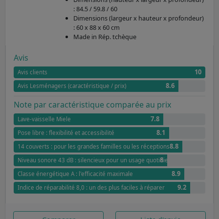
: 84.5 / 59.8 / 60
Dimensions (largeur x hauteur x profondeur)
: 60 x 88 x 60 cm
Made in Rép. tchèque
Avis
10
Avis clients
8.6
Avis Lesménagers (caractéristique / prix)
Note par caractéristique comparée au prix
7.8
Lave-vaisselle Miele
8.1
Pose libre : flexibilité et accessibilité
8.8
14 couverts : pour les grandes familles ou les réceptions
8
Niveau sonore 43 dB : silencieux pour un usage quotidien
8.9
Classe énergétique A : l'efficacité maximale
9.2
Indice de réparabilité 8,0 : un des plus faciles à réparer