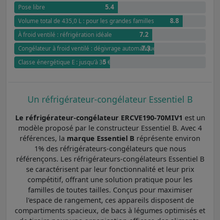
5.4
Pose libre
8.8
Volume total de 435,0 L : pour les grandes familles
7.2
À froid ventilé : réfrigération idéale
7.3
Congélateur à froid ventilé : dégivrage automatique
5
Classe énergétique E : jusqu'à 30 € d'économies annuel par rapport à G
Un réfrigérateur-congélateur Essentiel B
Le réfrigérateur-congélateur ERCVE190-70MIV1
est un
modèle proposé par le constructeur Essentiel B. Avec 4
références, la
marque Essentiel B
réprésente environ
1% des réfrigérateurs-congélateurs que nous
référençons. Les réfrigérateurs-congélateurs Essentiel B
se caractérisent par leur fonctionnalité et leur prix
compétitif, offrant une solution pratique pour les
familles de toutes tailles. Conçus pour maximiser
l'espace de rangement, ces appareils disposent de
compartiments spacieux, de bacs à légumes optimisés et