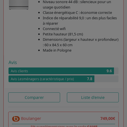
Niveau sonore 44 dB : silencieux pour un
usage quotidien
Classe énergétique C : économie correcte
Indice de réparabilité 9,0 : un des plus faciles
à réparer
Connecté wifi
Petite hauteur (81,5 cm)
Dimensions (largeur x hauteur x profondeur)
: 60 x 84.5 x 60 cm
Made in Pologne
Avis
9.6
Avis clients
7.8
Avis Lesménagers (caractéristique / prix)
Comparer
Liste d'envie
Boulanger
749,00€
-5% supplémentaires avec le code
GAM5