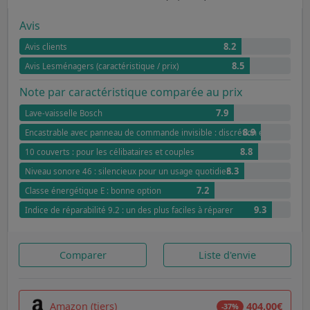
Avis
8.2
Avis clients
8.5
Avis Lesménagers (caractéristique / prix)
Note par caractéristique comparée au prix
7.9
Lave-vaisselle Bosch
8.9
Encastrable avec panneau de commande invisible : discrétion et élégance
8.8
10 couverts : pour les célibataires et couples
8.3
Niveau sonore 46 : silencieux pour un usage quotidien
7.2
Classe énergétique E : bonne option
9.3
Indice de réparabilité 9.2 : un des plus faciles à réparer
Comparer
Liste d'envie
Amazon (tiers)
404,00€
-37%