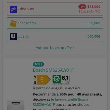
521,00€
-7%
Cdiscount
30 avis (9.4/10)
Fnac (tiers)
559,00€
Ubaldi
560,00€
Voir tous les prix (6 offres)
TOP 8
Bosch SMS26AW01F
à partir de 404,68€ à 469,42€
Recommandé à
96% pour 40 avis clients
,
découvrez
le lave-vaisselle Bosch
SMS26AW01F
aux caractéristiques
principales suivantes :