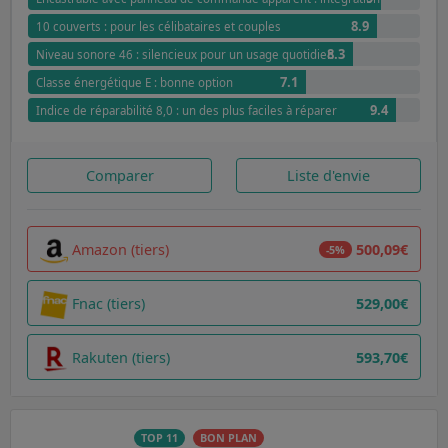
8.9
10 couverts : pour les célibataires et couples
8.3
Niveau sonore 46 : silencieux pour un usage quotidien
7.1
Classe énergétique E : bonne option
9.4
Indice de réparabilité 8,0 : un des plus faciles à réparer
Comparer
Liste d'envie
Amazon (tiers)
500,09€
-5%
Fnac (tiers)
529,00€
Rakuten (tiers)
593,70€
TOP 11
BON PLAN