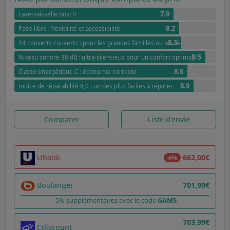
7.9
Lave-vaisselle Bosch
8.2
Pose libre : flexibilité et accessibilité
8.3
14 couverts couverts : pour les grandes familles ou les réceptions
9.5
Niveau sonore 38 dB : ultra-silencieux pour un confort optimal
8.6
Classe énergétique C : économie correcte
8.9
Indice de réparabilité 8,0 : un des plus faciles à réparer
Comparer
Liste d'envie
Ubaldi
662,00€
-6%
Boulanger
701,99€
-5% supplémentaires avec le code
GAM5
703,99€
Cdiscount