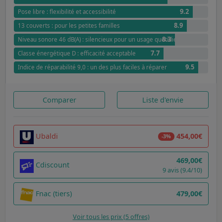
9.2
Pose libre : flexibilité et accessibilité
8.9
13 couverts : pour les petites familles
8.3
Niveau sonore 46 dB(A) : silencieux pour un usage quotidien
7.7
Classe énergétique D : efficacité acceptable
9.5
Indice de réparabilité 9,0 : un des plus faciles à réparer
Comparer
Liste d'envie
Ubaldi
454,00€
-3%
469,00€
Cdiscount
9 avis (9.4/10)
Fnac (tiers)
479,00€
Voir tous les prix (5 offres)