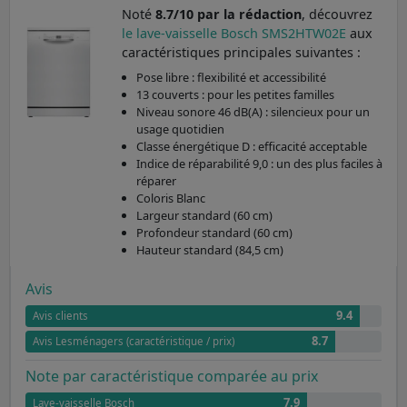
Noté
8.7/10 par la rédaction
, découvrez
le lave-vaisselle Bosch SMS2HTW02E
aux
caractéristiques principales suivantes :
Pose libre : flexibilité et accessibilité
13 couverts : pour les petites familles
Niveau sonore 46 dB(A) : silencieux pour un
usage quotidien
Classe énergétique D : efficacité acceptable
Indice de réparabilité 9,0 : un des plus faciles à
réparer
Coloris Blanc
Largeur standard (60 cm)
Profondeur standard (60 cm)
Hauteur standard (84,5 cm)
Avis
9.4
Avis clients
8.7
Avis Lesménagers (caractéristique / prix)
Note par caractéristique comparée au prix
7.9
Lave-vaisselle Bosch