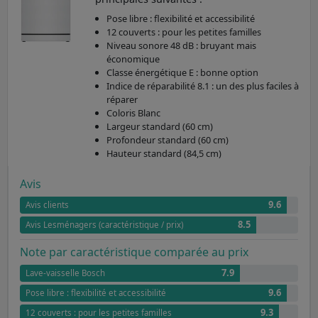
Pose libre : flexibilité et accessibilité
12 couverts : pour les petites familles
Niveau sonore 48 dB : bruyant mais
économique
Classe énergétique E : bonne option
Indice de réparabilité 8.1 : un des plus faciles à
réparer
Coloris Blanc
Largeur standard (60 cm)
Profondeur standard (60 cm)
Hauteur standard (84,5 cm)
Avis
9.6
Avis clients
8.5
Avis Lesménagers (caractéristique / prix)
Note par caractéristique comparée au prix
7.9
Lave-vaisselle Bosch
9.6
Pose libre : flexibilité et accessibilité
9.3
12 couverts : pour les petites familles