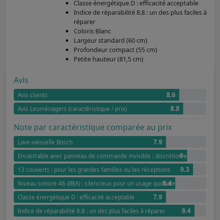
Classe énergétique D : efficacité acceptable
Indice de réparabilité 8.8 : un des plus faciles à
réparer
Coloris Blanc
Largeur standard (60 cm)
Profondeur compact (55 cm)
Petite hauteur (81,5 cm)
Avis
8.6
Avis clients
8.8
Avis Lesménagers (caractéristique / prix)
Note par caractéristique comparée au prix
7.9
Lave-vaisselle Bosch
9
Encastrable avec panneau de commande invisible : discrétion et élégance
9.3
13 couverts : pour les grandes familles ou les réceptions
8.4
Niveau sonore 46 dB(A) : silencieux pour un usage quotidien
7.9
Classe énergétique D : efficacité acceptable
9.4
Indice de réparabilité 8.8 : un des plus faciles à réparer