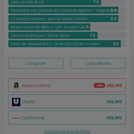
7.9
Lave-vaisselle Bosch
9.4
Encastrable avec panneau de commande apparent : intégration harmonieu
9.4
12 couverts couverts : pour les petites familles
7
Niveau sonore 48 dB(A) re 1pW : bruyant mais économique
7.6
Classe énergétique E : bonne option
9.6
Indice de réparabilité 8,2 : un des plus faciles à réparer
Comparer
Liste d'envie
Amazon (tiers)
389,30€
-15%
Ubaldi
456,00€
Conforama
459,99€
Voir tous les prix (4 offres)