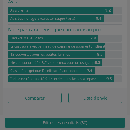
Avis
9.2
Avis clients
8.4
Avis Lesménagers (caractéristique / prix)
Note par caractéristique comparée au prix
7.9
Lave-vaisselle Bosch
8.5
Encastrable avec panneau de commande apparent : intégration harmonieu
8.5
13 couverts : pour les petites familles
8.3
Niveau sonore 46 dB(A) : silencieux pour un usage quotidien
7.6
Classe énergétique D : efficacité acceptable
9.3
Indice de réparabilité 9.1 : un des plus faciles à réparer
Comparer
Liste d'envie
468,00€
-8%
Cdiscount
Filtrer les résultats (30)
14 avis (9.2/10)