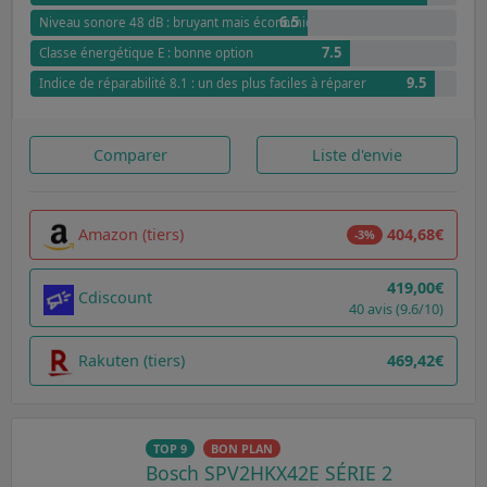
6.5
Niveau sonore 48 dB : bruyant mais économique
7.5
Classe énergétique E : bonne option
9.5
Indice de réparabilité 8.1 : un des plus faciles à réparer
Comparer
Liste d'envie
Amazon (tiers)
404,68€
-3%
419,00€
Cdiscount
40 avis (9.6/10)
Rakuten (tiers)
469,42€
TOP 9
BON PLAN
Bosch SPV2HKX42E SÉRIE 2