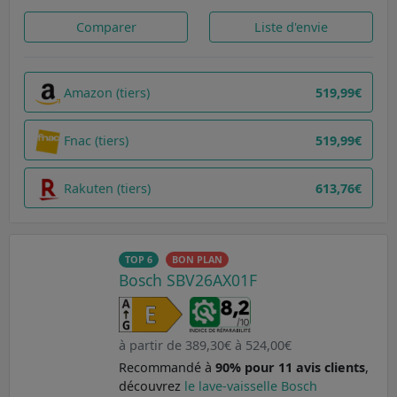
Comparer
Liste d'envie
Amazon (tiers)
519,99€
Fnac (tiers)
519,99€
Rakuten (tiers)
613,76€
TOP 6
BON PLAN
Bosch SBV26AX01F
à partir de 389,30€ à 524,00€
Recommandé à
90% pour 11 avis clients
,
découvrez
le lave-vaisselle Bosch