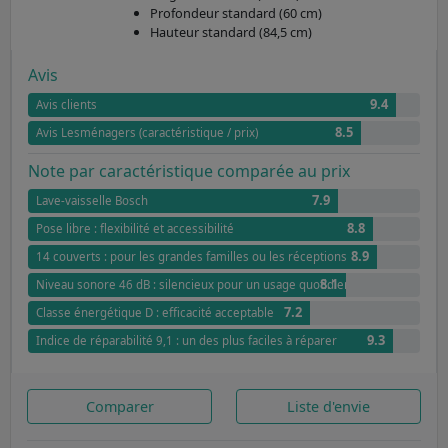
Profondeur standard (60 cm)
Hauteur standard (84,5 cm)
Avis
9.4
Avis clients
8.5
Avis Lesménagers (caractéristique / prix)
Note par caractéristique comparée au prix
7.9
Lave-vaisselle Bosch
8.8
Pose libre : flexibilité et accessibilité
8.9
14 couverts : pour les grandes familles ou les réceptions
8.1
Niveau sonore 46 dB : silencieux pour un usage quotidien
7.2
Classe énergétique D : efficacité acceptable
9.3
Indice de réparabilité 9,1 : un des plus faciles à réparer
Comparer
Liste d'envie