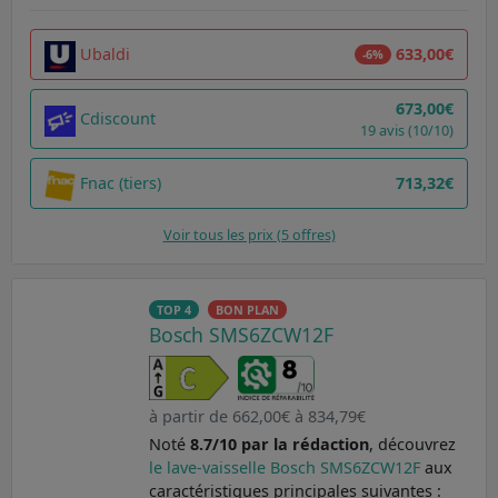
Ubaldi
633,00€
-6%
673,00€
Cdiscount
19 avis (10/10)
Fnac (tiers)
713,32€
Voir tous les prix (5 offres)
TOP 4
BON PLAN
Bosch SMS6ZCW12F
à partir de 662,00€ à 834,79€
Noté
8.7/10 par la rédaction
, découvrez
le lave-vaisselle Bosch SMS6ZCW12F
aux
caractéristiques principales suivantes :