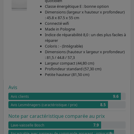
quotidien
Classe énergétique E : bonne option
Dimensions (largeur x hauteur x profondeur)
: 45.8 x 87.5 x 55 cm
Connecté wifi
Made in Pologne
Indice de réparabilité 8,0 : un des plus faciles à
réparer
Coloris : - (Intégrable)
Dimensions (hauteur x largeur x profondeur)
: 81,5 / 44.8 / 57,3
Largeur compact (44,80 cm)
Profondeur standard (57,30 cm)
Petite hauteur (81,50 cm)
Avis
9.6
Avis clients
8.5
Avis Lesménagers (caractéristique / prix)
Note par caractéristique comparée au prix
7.9
Lave-vaisselle Bosch
9
Encastrable avec panneau de commande apparent : intégration harmonieu