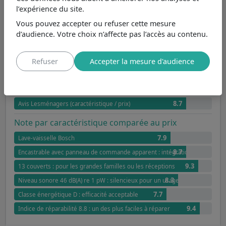
Indice de réparabilité 8.8 : un des plus faciles à
l’expérience du site.
réparer
Vous pouvez accepter ou refuser cette mesure
Coloris Blanc
Largeur standard (60 cm)
d’audience. Votre choix n’affecte pas l’accès au contenu.
Profondeur standard (60 cm)
Hauteur standard (84,5 cm)
Refuser
Accepter la mesure d'audience
Avis
9.6
Avis clients
8.7
Avis Lesménagers (caractéristique / prix)
Note par caractéristique comparée au prix
7.9
Lave-vaisselle Bosch
8.7
Encastrable avec panneau de commande apparent : intégration harmonieu
9.3
13 couverts : pour les grandes familles ou les réceptions
8.3
Niveau sonore 46 dB(A) re 1 pW : silencieux pour un usage quotidien
7.7
Classe énergétique D : efficacité acceptable
9.4
Indice de réparabilité 8.8 : un des plus faciles à réparer