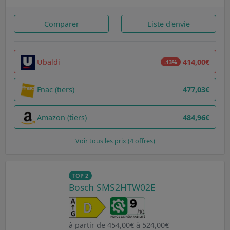
Comparer
Liste d'envie
Ubaldi
414,00€
-13%
Fnac (tiers)
477,03€
Amazon (tiers)
484,96€
Voir tous les prix (4 offres)
TOP 2
Bosch SMS2HTW02E
à partir de 454,00€ à 524,00€