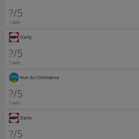
?
/5
? avis
Darty
?
/5
? avis
Rue du Commerce
?
/5
? avis
Darty
?
/5