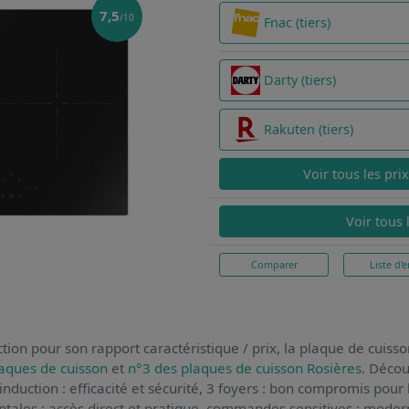
7,5
/10
Fnac (tiers)
Darty (tiers)
Rakuten (tiers)
Voir tous les pri
Voir tous 
Comparer
Liste d'e
tion pour son rapport caractéristique / prix,
la plaque de cuiss
aques de cuisson
et
n°3 des plaques de cuisson Rosières
. Décou
induction : efficacité et sécurité, 3 foyers : bon compromis pour
ales : accès direct et pratique, commandes sensitives : moderni