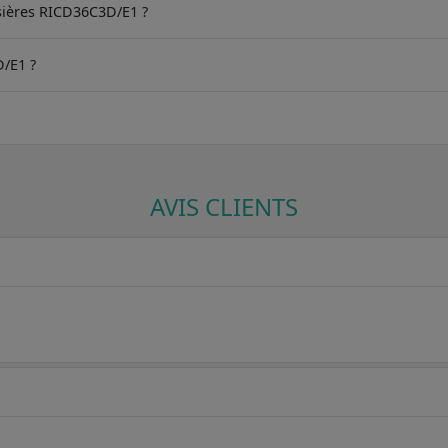
osières RICD36C3D/E1 ?
D/E1 ?
AVIS CLIENTS