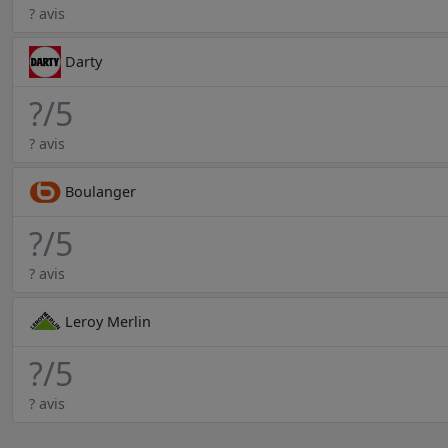
? avis
Darty
?
/5
? avis
Boulanger
?
/5
? avis
Leroy Merlin
?
/5
? avis