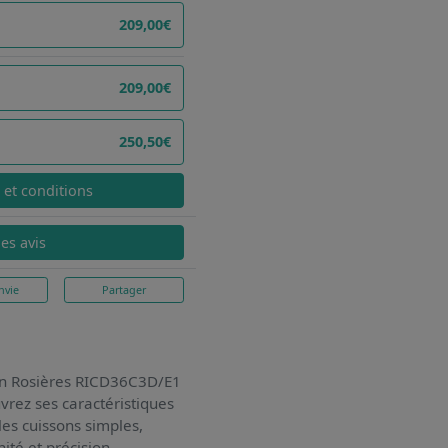
209,00€
209,00€
250,50€
x et conditions
les avis
nvie
Partager
on Rosières RICD36C3D/E1
vrez ses caractéristiques
 les cuissons simples,
té et précision.