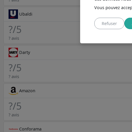
Vous pouvez accept
Ubaldi
Refuser
?
/5
? avis
Darty
?
/5
? avis
Amazon
?
/5
? avis
Conforama