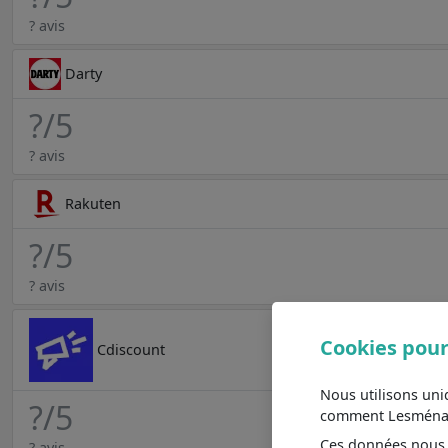
? avis
Darty
?
/5
? avis
Rakuten
?
/5
? avis
Cookies pour
Cdiscount
Nous utilisons un
?
/5
comment Lesménager
Ces données nous a
? avis