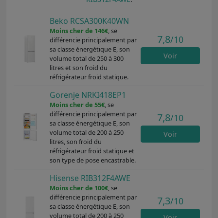
Beko RCSA300K40WN
Moins cher de 146€
, se
7,8
/10
différencie principalement par
sa classe énergétique E, son
Voir
volume total de 250 à 300
litres et son froid du
réfrigérateur froid statique.
Gorenje NRKI418EP1
Moins cher de 55€
, se
différencie principalement par
7,8
/10
sa classe énergétique E, son
volume total de 200 à 250
Voir
litres, son froid du
réfrigérateur froid statique et
son type de pose encastrable.
Hisense RIB312F4AWE
Moins cher de 100€
, se
différencie principalement par
7,3
/10
sa classe énergétique E, son
volume total de 200 à 250
Voir