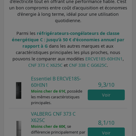
d'électricité tout en offrant une performance fiable. C'est
un bon compromis entre coût d'acquisition et économies
d'énergie à long terme, idéal pour une utilisation
quotidienne.
Parmi les
réfrigérateurs-congélateurs de classe
énergétique C : jusqu'à 50 € d'économies annuel par
rapport à G
dans les autres marques et aux
caractéristiques principales les plus proches, nous
pouvons le comparer aux modèles
ERCVE185-60HIN1
,
CNF 373 C X625C
et
CNF 338 C GG625C
.
Essentiel B ERCVE185-
9,3
/10
60HIN1
Moins cher de 61€
, possède
Voir
les mêmes caractéristiques
principales.
VALBERG CNF 373 C
X625C
8,1
/10
Moins cher de 60€
, se
différencie principalement par
Voir