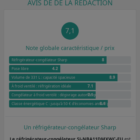
AVIS DE DE LA RÉDACTION
7,1
Note globale caractéristique / prix
8
Réfrigérateur-congélateur Sharp
4.2
Pose libre
8.9
Volume de 331 L : capacité spacieuse
7.1
À froid ventilé : réfrigération idéale
7.1
Congélateur à froid ventilé : dégivrage automatique
8.1
Classe énergétique C : jusqu'à 50 € d'économies annuel par rapport à G
Un réfrigérateur-congélateur Sharp
Le réfrigérateur-congélateur SJ-NBA11DMXWC-EU
est