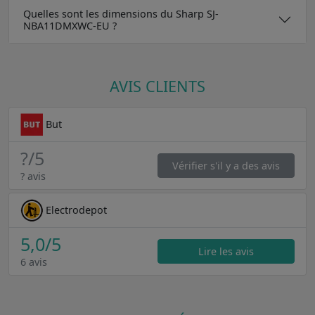
Quelles sont les dimensions du Sharp SJ-
NBA11DMXWC-EU ?
AVIS CLIENTS
But
?
/5
Vérifier s'il y a des avis
? avis
Electrodepot
5,0
/5
Lire les avis
6 avis