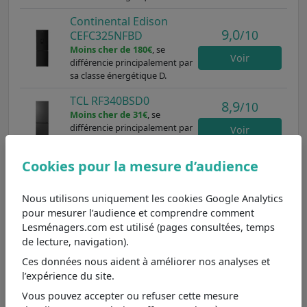
Continental Edison
9,0
/10
CEFC325NFBD
Moins cher de 180€
, se
Voir
différencie principalement par
sa classe énergétique D.
TCL RF340BSD0
8,9
/10
Moins cher de 31€
, se
différencie principalement par
Voir
sa classe énergétique D.
Cookies pour la mesure d’audience
Un réfrigérateur à froid ventilé : réfrigération
Nous utilisons uniquement les cookies Google Analytics
idéale
pour mesurer l’audience et comprendre comment
Lesménagers.com est utilisé (pages consultées, temps
Le modèle de réfrigérateur à froid ventilé, comme le SJ-
de lecture, navigation).
NBA11DMXWC-EU de Sharp, offre une excellente
solution pour la conservation des aliments. Avec un
Ces données nous aident à améliorer nos analyses et
système de ventilation qui permet une circulation d'air
l’expérience du site.
efficace, ce réfrigérateur garantit une température
Vous pouvez accepter ou refuser cette mesure
homogène, évitant ainsi les zones de chaleur. En