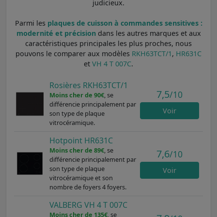
judicieux.
Parmi les
plaques de cuisson à commandes sensitives :
modernité et précision
dans les autres marques et aux
caractéristiques principales les plus proches, nous
pouvons le comparer aux modèles
RKH63TCT/1
,
HR631C
et
VH 4 T 007C
.
Rosières RKH63TCT/1
7,5
/10
Moins cher de 90€
, se
différencie principalement par
Voir
son type de plaque
vitrocéramique.
Hotpoint HR631C
Moins cher de 89€
, se
7,6
/10
différencie principalement par
son type de plaque
Voir
vitrocéramique et son
nombre de foyers 4 foyers.
VALBERG VH 4 T 007C
Moins cher de 135€
, se