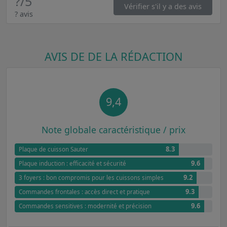
?
/5
Vérifier s'il y a des avis
? avis
AVIS DE DE LA RÉDACTION
9,4
Note globale caractéristique / prix
8.3
Plaque de cuisson Sauter
9.6
Plaque induction : efficacité et sécurité
9.2
3 foyers : bon compromis pour les cuissons simples
9.3
Commandes frontales : accès direct et pratique
9.6
Commandes sensitives : modernité et précision