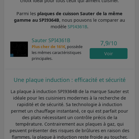
choix idéal pour tous ceux qui aiment cuisiner.
Parmi les
plaques de cuisson Sauter de la même
gamme au SPI9364B
, nous pouvons le comparer au
modèle
SPI4361B
.
Sauter SPI4361B
7,9
/10
Plus cher de 161€
, possède
les mêmes caractéristiques
Voir
principales.
Une plaque induction : efficacité et sécurité
La plaque à induction SPI9364B de la marque Sauter est
idéale pour les cuisiniers modernes à la recherche de
rapidité et de sécurité. Sa technologie à induction
permet un chauffage instantané, ce qui est parfait pour
des plats nécessitant un contrôle précis de la
température. Contrairement aux plaques à gaz, qui
peuvent présenter des risques de brûlures en raison des
flammes, la plaque à induction reste froide au toucher,