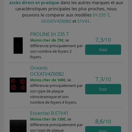
accès direct et pratique
dans les autres marques et aux
caractéristiques principales les plus proches, nous
pouvons le comparer aux modèles
IH 235 T
,
OCEATV4Z60B2
et
ETV41
.
PROLINE IH 235 T
7,3
/10
Moins cher de 75€
, se
différencie principalement par
Voir
son nombre de foyers 2
foyers.
Oceanic
OCEATV4Z60B2
7,3
/10
Moins cher de 169€
, se
différencie principalement par
Voir
son type de plaque
vitrocéramique et son
nombre de foyers 4 foyers.
Essentiel B ETV41
Moins cher de 130€
, se
8,6
/10
différencie principalement par
son type de plaque
Voir